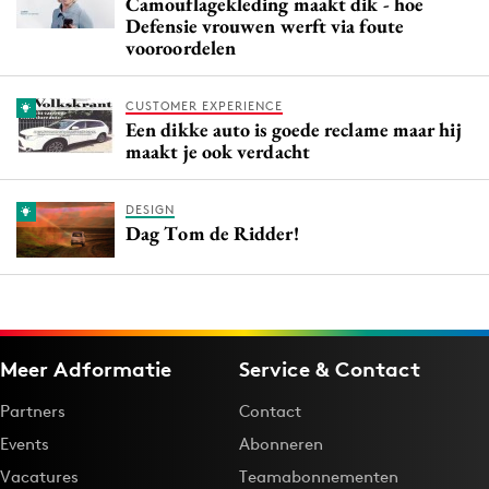
Camouflagekleding maakt dik - hoe
Defensie vrouwen werft via foute
vooroordelen
CUSTOMER EXPERIENCE
Een dikke auto is goede reclame maar hij
maakt je ook verdacht
DESIGN
Dag Tom de Ridder!
Meer Adformatie
Service & Contact
Partners
Contact
Events
Abonneren
Vacatures
Teamabonnementen