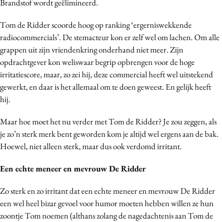
Brandstof wordt geëlimineerd.
Bureaus
Tom de Ridder scoorde hoog op ranking ‘ergerniswekkende
Campagnes
radiocommercials’. De stemacteur kon er zelf wel om lachen. Om alle
Carriere
grappen uit zijn vriendenkring onderhand niet meer. Zijn
Contentmarketing
opdrachtgever kon weliswaar begrip opbrengen voor de hoge
Craft
irritatiescore, maar, zo zei hij, deze commercial heeft wel uitstekend
Customer Experience
gewerkt, en daar is het allemaal om te doen geweest. En gelijk heeft
hij.
Data & Insights
Design
Maar hoe moet het nu verder met Tom de Ridder? Je zou zeggen, als
Digital transformation
je zo’n sterk merk bent geworden kom je altijd wel ergens aan de bak.
Diversiteit
Hoewel, niet alleen sterk, maar dus ook verdomd irritant.
Effectiviteit
Een echte meneer en mevrouw De Ridder
Gedragsverandering
Influencer marketing
Zo sterk en zo irritant dat een echte meneer en mevrouw De Ridder
een wel heel bizar gevoel voor humor moeten hebben willen ze hun
Interne communicatie
zoontje Tom noemen (althans zolang de nagedachtenis aan Tom de
Martech