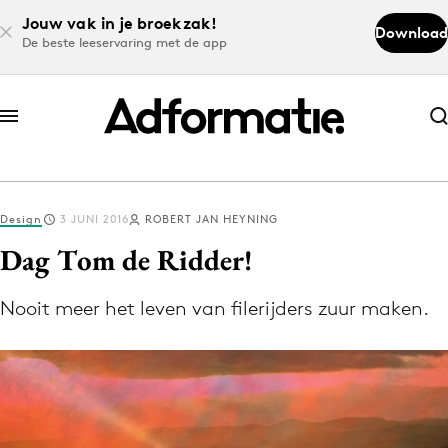
Jouw vak in je broekzak!
Download
De beste leeservaring met de app
Abonneer nu
Abonneer nu
Design
3 JUNI 2016
ROBERT JAN HEYNING
Log in
Dag Tom de Ridder!
Nooit meer het leven van filerijders zuur maken.
Download de app
Volg het laatste nieuws via de Adformatie
Nieuws app