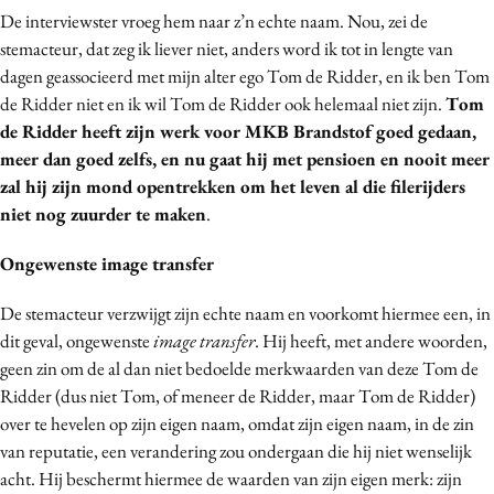
De interviewster vroeg hem naar z’n echte naam. Nou, zei de
stemacteur, dat zeg ik liever niet, anders word ik tot in lengte van
dagen geassocieerd met mijn alter ego Tom de Ridder, en ik ben Tom
de Ridder niet en ik wil Tom de Ridder ook helemaal niet zijn.
Tom
de Ridder heeft zijn werk voor MKB Brandstof goed gedaan,
meer dan goed zelfs, en nu gaat hij met pensioen en nooit meer
zal hij zijn mond opentrekken om het leven al die filerijders
niet nog zuurder te maken
.
Ongewenste image transfer
De stemacteur verzwijgt zijn echte naam en voorkomt hiermee een, in
dit geval, ongewenste
image
transfer
. Hij heeft, met andere woorden,
geen zin om de al dan niet bedoelde merkwaarden van deze Tom de
Ridder (dus niet Tom, of meneer de Ridder, maar Tom de Ridder)
over te hevelen op zijn eigen naam, omdat zijn eigen naam, in de zin
van reputatie, een verandering zou ondergaan die hij niet wenselijk
acht. Hij beschermt hiermee de waarden van zijn eigen merk: zijn