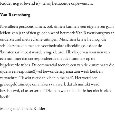
Ridder nog zo levend is) - tenzij het zoontje ongewenst is.
Media
Merkstrategie
Van Ravensburg
PR
Niet alleen persoonsnamen, ook zinnen kunnen een eigen leven gaan
Programmatic
leiden: een jaar of tien geleden werd het merk Van Ravensburg zwaar
Purpose Marketing
ondersteund met reclame-uitingen. Misschien ken je het nog: die
Reputatie & crisis
schildersdoeken met een voorbedrukte afbeelding die door de
‘kunstenaar’ moest worden ingekleurd. Elk vlakje was voorzien van
een nummer dat correspondeerde met de nummers op de
bijgeleverde tubes. De commercial toonde een van de kunstenaars die
tijdens een expositie(!) vol bewondering naar zijn werk keek en
verzuchtte: ‘Ik wist niet dat ik het in me had’. Het werd een
gevleugeld zinnetje om makers van werk dat als mislukt werd
beschouwd, af te serveren: ‘Die man weet niet dat-ie het niet in zich
heeft’.
Maar goed, Tom de Ridder.