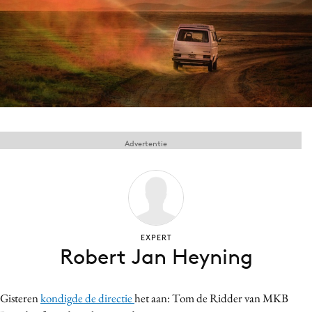
Menu
Home
9 sept: GenAI-training
12 nov: MarketingLive!
Advertentie
Adverteren
Events
Opleidingen
Vacatures
Academy
EXPERT
Partners
Robert Jan Heyning
Topics
Gisteren
kondigde de directie
het aan: Tom de Ridder van MKB
Artificial Intelligence