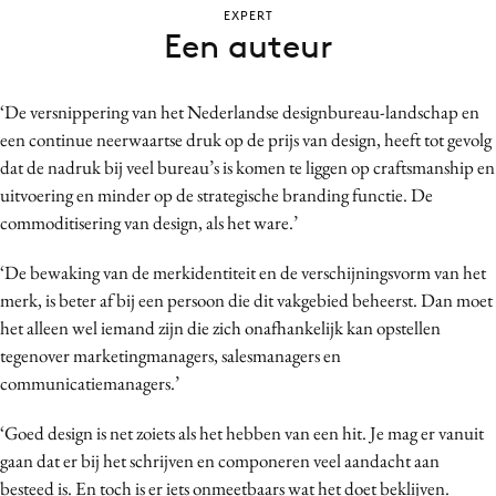
EXPERT
Bureaus
Een auteur
Campagnes
Carriere
‘De versnippering van het Nederlandse designbureau-landschap en
Contentmarketing
een continue neerwaartse druk op de prijs van design, heeft tot gevolg
Craft
dat de nadruk bij veel bureau’s is komen te liggen op craftsmanship en
Customer Experience
uitvoering en minder op de strategische branding functie. De
Data & Insights
commoditisering van design, als het ware.’
Design
‘De bewaking van de merkidentiteit en de verschijningsvorm van het
Digital transformation
merk, is beter af bij een persoon die dit vakgebied beheerst. Dan moet
Diversiteit
het alleen wel iemand zijn die zich onafhankelijk kan opstellen
Effectiviteit
tegenover marketingmanagers, salesmanagers en
communicatiemanagers.’
Gedragsverandering
Influencer marketing
‘Goed design is net zoiets als het hebben van een hit. Je mag er vanuit
Interne communicatie
gaan dat er bij het schrijven en componeren veel aandacht aan
Martech
besteed is. En toch is er iets onmeetbaars wat het doet beklijven.