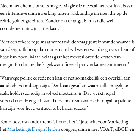
Noem het chemie of zelfs magie. Magie die meestal het resultaat is van
Media
een intensieve samenwerking tussen vakkundige mensen die op de
Merkstrategie
zelfde golflengte zitten. Zonder dat er angst is, maar die wel
PR
complementair zijn aan elkaar.’
Programmatic
‘Met een zekere regelmaat wordt mij de vraag gesteld wat de waarde is
Purpose Marketing
van design. Ik hoop dan dat iemand wil weten wat design voor hem of
Reputatie & crisis
haar kan doen. Maar helaas gaat het meestal over de kosten van
design. En dan het liefst gekwantificeerd per vierkante centimeter.’
‘Vanwege politieke redenen kan er net zo makkelijk een overkill aan
aandacht voor design zijn. Denk aan gevallen waarin alle mogelijke
stakeholders zonodig involved moeten zijn. Dat werkt nogal
verstikkend. Het geeft aan dat de mate van aandacht nogal bepalend
kan zijn voor het eventueel te behalen succes.’
Rond bovenstaande thema’s houdt het Tijdschrift voor Marketing
het
Marketing&DesignHelden
congres, samen met VBAT, dBOD en