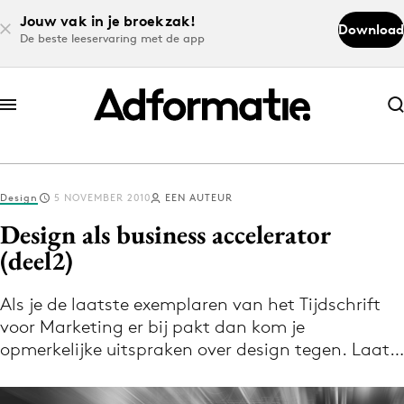
Jouw vak in je broekzak!
Download
De beste leeservaring met de app
Abonneer nu
Abonneer nu
Design
5 NOVEMBER 2010
EEN AUTEUR
Log in
Design als business accelerator
(deel2)
Download de app
Volg het laatste nieuws via de Adformatie
Als je de laatste exemplaren van het Tijdschrift
voor Marketing er bij pakt dan kom je
Nieuws app
opmerkelijke uitspraken over design tegen. Laat…