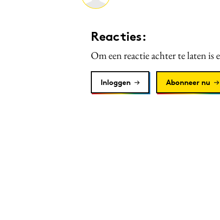
Reacties:
Om een reactie achter te laten is 
Inloggen
Abonneer nu