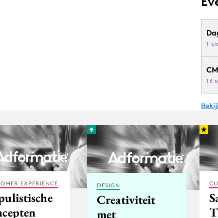
Ev
Da
1 o
CM
13 
Beki
OMER EXPERIENCE
CU
DESIGN
pulistische
S
Creativiteit
ncepten
T
met