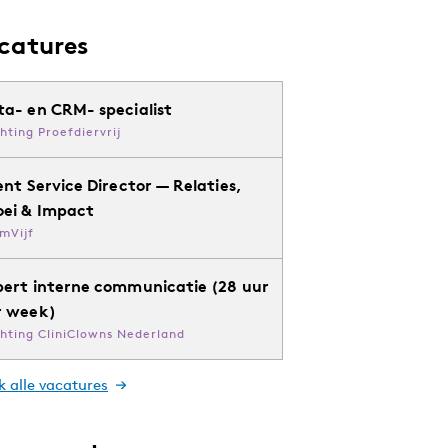
catures
ta- en CRM- specialist
chting Proefdiervrij
ent Service Director — Relaties,
oei & Impact
mVijf
pert interne communicatie (28 uur
r week)
chting CliniClowns Nederland
k alle vacatures