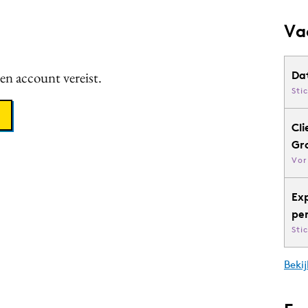
Va
een account vereist.
Da
Sti
Cli
Gr
Vor
Ex
pe
Sti
Bekij