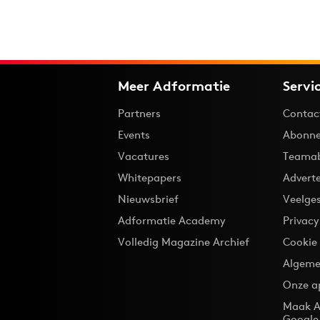
Meer Adformatie
Servi
Partners
Contac
Events
Abonne
Vacatures
Teama
Whitepapers
Advert
Nieuwsbrief
Veelge
Adformatie Academy
Privac
Volledig Magazine Archief
Cookie
Algeme
Onze a
Maak A
Google