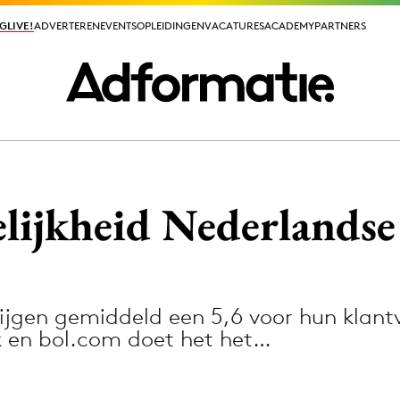
GLIVE!
GLIVE!
ADVERTEREN
ADVERTEREN
EVENTS
EVENTS
OPLEIDINGEN
OPLEIDINGEN
VACATURES
VACATURES
ACADEMY
ACADEMY
PARTNERS
PARTNERS
ieuws app
lijkheid Nederlandse
ijgen gemiddeld een 5,6 voor hun klantv
Media
jk en bol.com doet het het…
ormation
Merkstrategie
PR