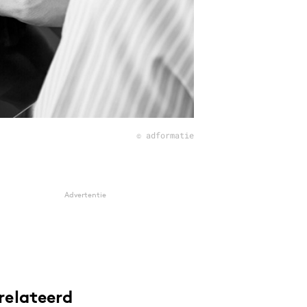
© adformatie
Advertentie
relateerd