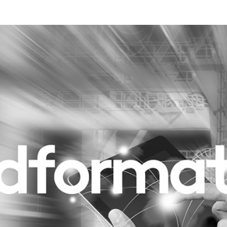
Programmatic
ering
Purpose Marketing
keting
Reputatie & crisis
nicatie