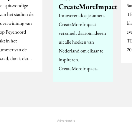
CreateMoreImpact
et spitsvondige
Sa
van het stadion de
TE
Innoveren doe je samen.
 overwinning van
bl
CreateMoreImpact
op Feyenoord
ev
verzamelt daarom ideeën
kt in het
T
uit alle hoeken van
ummer van de
20
Nederland om elkaar te
stad, dan is dat…
inspireren.
CreateMoreImpact…
Advertentie