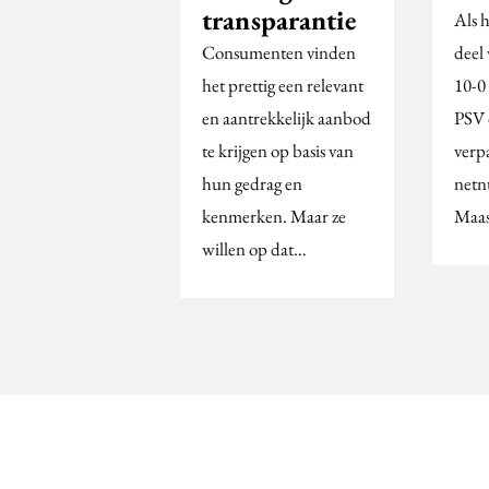
transparantie
Als h
Consumenten vinden
deel 
het prettig een relevant
10-0
en aantrekkelijk aanbod
PSV 
te krijgen op basis van
verpa
hun gedrag en
netn
kenmerken. Maar ze
Maas
willen op dat…