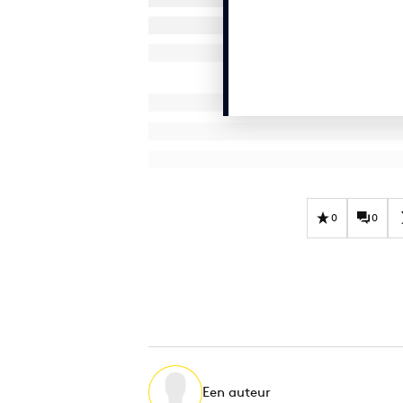
0
0
Een auteur