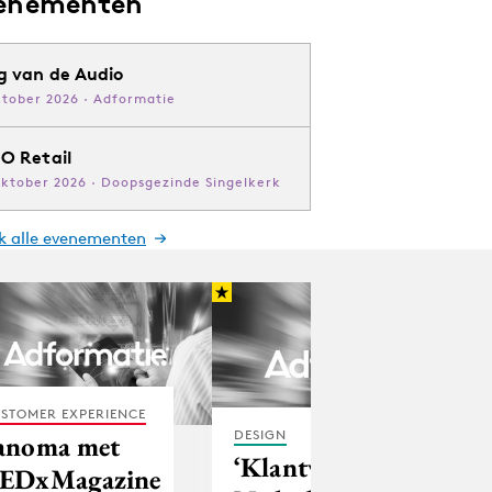
enementen
g van de Audio
ktober 2026 · Adformatie
O Retail
oktober 2026 · Doopsgezinde Singelkerk
jk alle evenementen
STOMER EXPERIENCE
DESIGN
anoma met
‘Klantvriendelijkheid
EDxMagazine