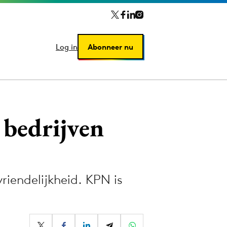
Log in
Log in
Abonneer nu
Abonneer nu
 bedrijven
riendelijkheid. KPN is