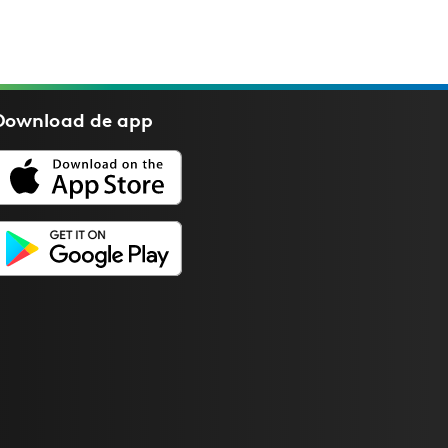
Download de
app