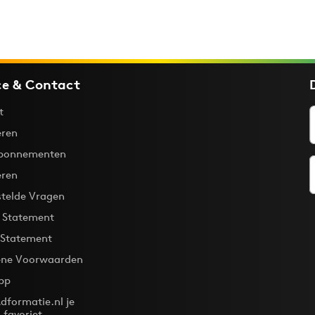
ce & Contact
t
ren
bonnementen
eren
stelde Vragen
y Statement
 Statement
ne Voorwaarden
pp
dformatie.nl je
-favoriet