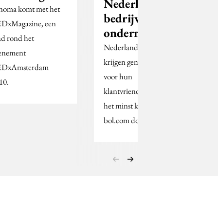
Nederlandse
noma komt met het
bedrijven
DxMagazine, een
ondermaats’
ad rond het
Nederlandse bedrijven
enement
krijgen gemiddeld een 5,6
EDxAmsterdam
voor hun
10.
klantvriendelijkheid. KPN is
het minst klantvriendelijk en
bol.com doet het het…