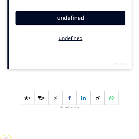
Bureaus
Campagnes
Carriere
Contentmarketing
Craft
Customer Experience
Data & Insights
Design
Digital transformation
Diversiteit
0
0
Effectiviteit
Advertentie
Gedragsverandering
Influencer marketing
Interne communicatie
Martech