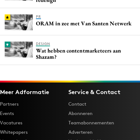
PR
ORAM in zee met Van Santen Netwerk
DESIGN
Wat hebben contentmarketeers aan
Shazam?
Meer Adformatie
Service & Contact
Partners
Contact
Events
Abonneren
Vacatures
Teamabonnementen
Whitepapers
Adverteren