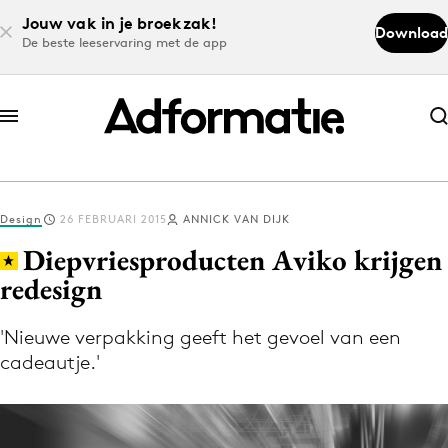
Jouw vak in je broekzak!
Download
De beste leeservaring met de app
Abonneer nu
Abonneer nu
Design
26 FEBRUARI 2015
ANNICK VAN DIJK
Log in
Diepvriesproducten Aviko krijgen
redesign
Download de app
Volg het laatste nieuws via de Adformatie
'Nieuwe verpakking geeft het gevoel van een
cadeautje.'
Nieuws app