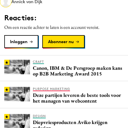
Annick van Dijk
Media
Merkstrategie
Reacties:
PR
Om een reactie achter te laten is een account vereist.
Programmatic
Purpose Marketing
Inloggen
Abonneer nu
Reputatie & crisis
CRAFT
Canon, IBM & De Persgroep maken kans
op B2B Marketing Award 2015
PURPOSE MARKETING
Deze partijen leveren de beste tools voor
het managen van webcontent
DESIGN
Diepvriesproducten Aviko krijgen
redesign