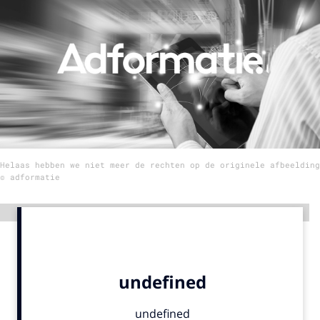
Menu
Home
9 sept: GenAI-training
12 nov: MarketingLive!
Adverteren
Helaas hebben we niet meer de rechten op de originele afbeelding
Events
© adformatie
Opleidingen
Vacatures
Advertentie
Academy
Partners
Topics
Artificial Intelligence