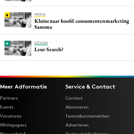
MEDIA
Kluizenaar hoofd consumentenmarketing
Sanoma
DESIGN
Leur Search?
Meer Adformatie
Service & Contact
Partners
Contact
Events
Abonneren
Vacatures
Teamabonnementen
Whitepapers
Adverteren
Nieuwsbrief
Veelgestelde Vragen