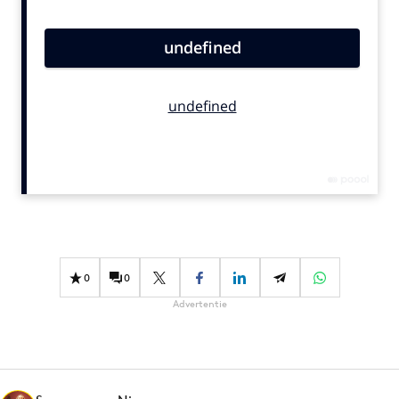
Bureaus
Campagnes
Carriere
Contentmarketing
Craft
Customer Experience
Data & Insights
Design
Digital transformation
Diversiteit
0
0
Effectiviteit
Advertentie
Gedragsverandering
Influencer marketing
Interne communicatie
Martech