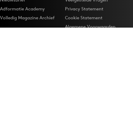
Adformatie Academy
Privacy Statement
Volledig Magazine Archief
Cookie Statement
Algemene Voorwaarden
Onze app
Maak Adformatie.nl je
Google-favoriet
Privacyinstellingen
Download de
Adformatie Nieuws App