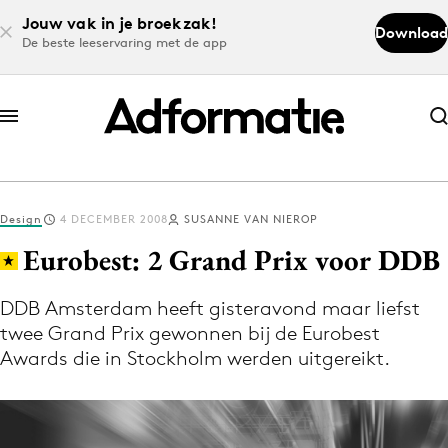
Jouw vak in je broekzak!
Download
De beste leeservaring met de app
Abonneer nu
Abonneer nu
Design
4 DECEMBER 2008
SUSANNE VAN NIEROP
Log in
Eurobest: 2 Grand Prix voor DDB
DDB Amsterdam heeft gisteravond maar liefst
Download de app
twee Grand Prix gewonnen bij de Eurobest
Volg het laatste nieuws via de Adformatie
Awards die in Stockholm werden uitgereikt.
Nieuws app