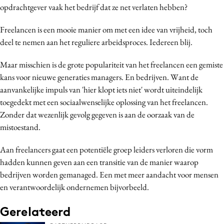
opdrachtgever vaak het bedrijf dat ze net verlaten hebben?
Media
Merkstrategie
Freelancen is een mooie manier om met een idee van vrijheid, toch
PR
deel te nemen aan het reguliere arbeidsproces. Iedereen blij.
Programmatic
Maar misschien is de grote populariteit van het freelancen een gemiste
Purpose Marketing
kans voor nieuwe generaties managers. En bedrijven. Want de
Reputatie & crisis
aanvankelijke impuls van 'hier klopt iets niet' wordt uiteindelijk
toegedekt met een sociaalwenselijke oplossing van het freelancen.
Zonder dat wezenlijk gevolg gegeven is aan de oorzaak van de
mistoestand.
Aan freelancers gaat een potentiële groep leiders verloren die vorm
hadden kunnen geven aan een transitie van de manier waarop
bedrijven worden gemanaged. Een met meer aandacht voor mensen
en verantwoordelijk ondernemen bijvorbeeld.
Gerelateerd