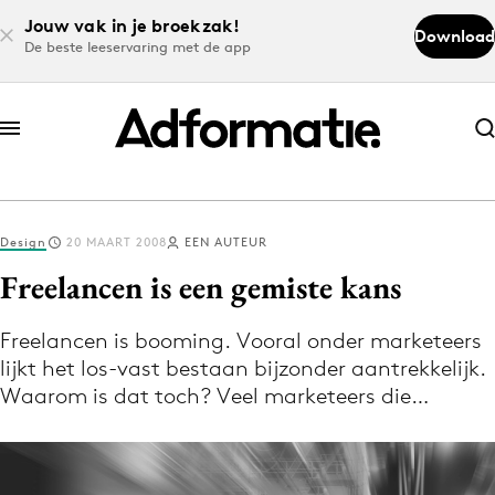
Jouw vak in je broekzak!
Download
De beste leeservaring met de app
Abonneer nu
Abonneer nu
Design
20 MAART 2008
EEN AUTEUR
Log in
Freelancen is een gemiste kans
Freelancen is booming. Vooral onder marketeers
Download de app
lijkt het los-vast bestaan bijzonder aantrekkelijk.
Volg het laatste nieuws via de Adformatie
Waarom is dat toch? Veel marketeers die…
Nieuws app