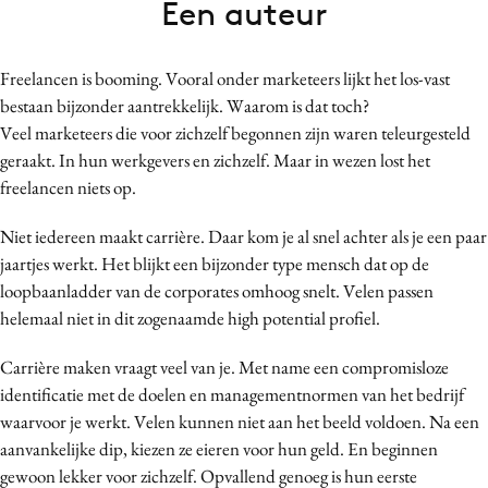
Een auteur
Bureaus
Campagnes
Freelancen is booming. Vooral onder marketeers lijkt het los-vast
Carriere
bestaan bijzonder aantrekkelijk. Waarom is dat toch?
Contentmarketing
Veel marketeers die voor zichzelf begonnen zijn waren teleurgesteld
Craft
geraakt. In hun werkgevers en zichzelf. Maar in wezen lost het
Customer Experience
freelancen niets op.
Data & Insights
Niet iedereen maakt carrière. Daar kom je al snel achter als je een paar
Design
jaartjes werkt. Het blijkt een bijzonder type mensch dat op de
Digital transformation
loopbaanladder van de corporates omhoog snelt. Velen passen
Diversiteit
helemaal niet in dit zogenaamde high potential profiel.
Effectiviteit
Carrière maken vraagt veel van je. Met name een compromisloze
Gedragsverandering
identificatie met de doelen en managementnormen van het bedrijf
Influencer marketing
waarvoor je werkt. Velen kunnen niet aan het beeld voldoen. Na een
Interne communicatie
aanvankelijke dip, kiezen ze eieren voor hun geld. En beginnen
gewoon lekker voor zichzelf. Opvallend genoeg is hun eerste
Martech