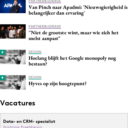
PARTNERBIJDRAGE
Van Pinch naar Apadmi: 'Nieuwsgierigheid is
belangrijker dan ervaring'
PARTNERBIJDRAGE
''Niet de grootste wint, maar wie zich het
snelst aanpast"
DESIGN
Hoelang blijft het Google monopoly nog
bestaan?
DESIGN
Hyves op zijn hoogtepunt?
Vacatures
Data- en CRM- specialist
Stichting Proefdiervrij