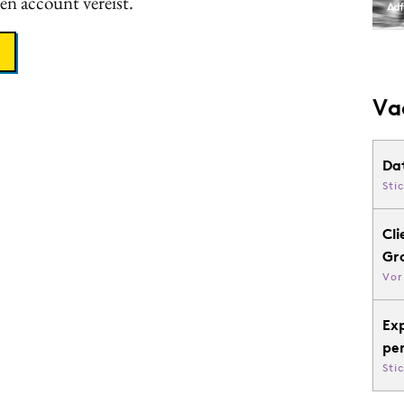
een account vereist.
Va
Da
Sti
Cli
Gr
Vor
Ex
pe
Sti