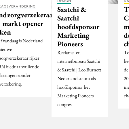
DESIGN
DA
RAGSVERANDERING
Saatchi &
T
ndzorgverzekeraar
Saatchi
C
l markt opener
hoofdsponsor
m
ken
Marketing
d
f vandaag is Nederland
Pioneers
c
nieuwe
Reclame- en
To
zorgverzekeraar rijker.
internetbureau Saatchi
he
N biedt aanvullende
& Saatchi | Leo Burnett
de
ekeringen zonder
Nederland steunt als
20
verzekering.
hoofdsponsor het
me
Marketing Pioneers
ch
congres.