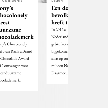
TA & INSIGHTS
DESIGN
ony’s
Een derde
hocolonely
bevolking
eest
heeft tablet
uurzame
In 2012 zijn er in
hocolademerk
Nederland 2,5 miljoen
ny’s Chocolonely
gebruikers van tablets
eft van Rank a Brand
bijgekomen. Het totaal
 Chocolade Award
staat op ongeveer 4,3
12 ontvangen voor
miljoen Nederlanders.
est duurzame
Daarmee…
ocolademerk.