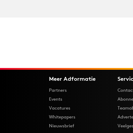
Meer Adformatie
Servi
Partners
Contac
Events
Abonne
Vacatures
Teama
Whitepapers
Advert
Nieuwsbrief
Veelge