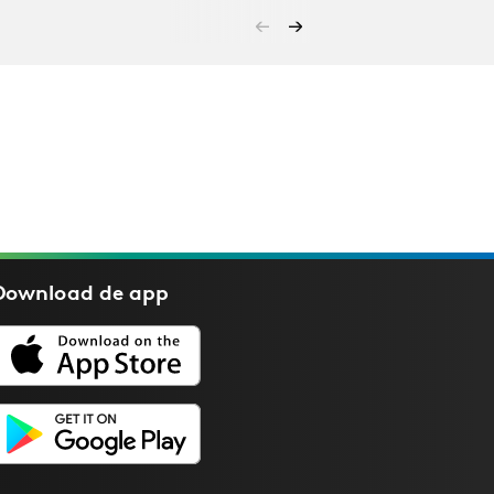
Download de
app