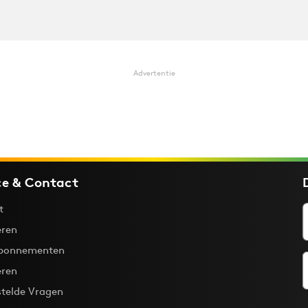
Advertentie
ce & Contact
t
ren
bonnementen
eren
stelde Vragen