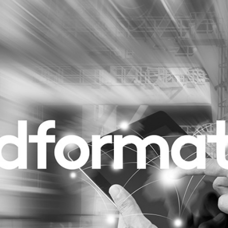
Programmatic
ering
Purpose Marketing
keting
Reputatie & crisis
nicatie