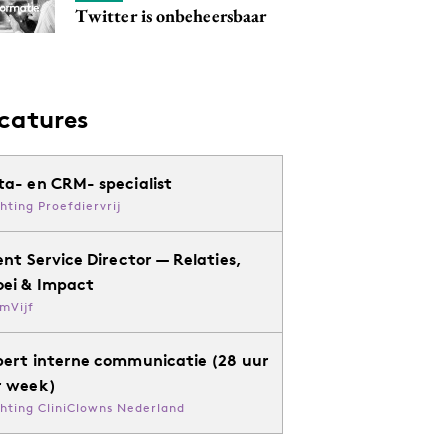
Twitter is onbeheersbaar
catures
ta- en CRM- specialist
chting Proefdiervrij
ent Service Director — Relaties,
oei & Impact
mVijf
pert interne communicatie (28 uur
r week)
chting CliniClowns Nederland