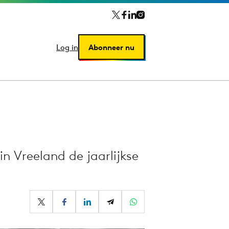
Log in
Log in
Abonneer nu
Abonneer nu
 Vreeland de jaarlijkse