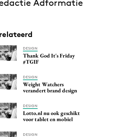
edactie Adformatie
relateerd
DESIGN
Thank God It's Friday
#TGIF
DESIGN
Weight Watchers
verandert brand design
DESIGN
Lotto.nl nu ook geschikt
voor tablet en mobiel
DESIGN