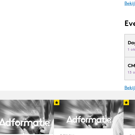
Bekij
Ev
Da
1 o
CM
13 
Beki