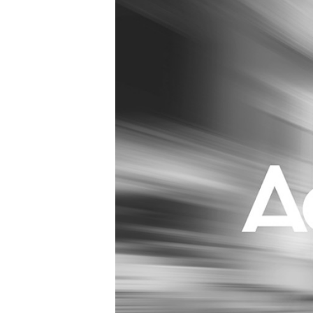
Carriere
Effectiviteit
Contentmarketing
Gedragsverand
Craft
Influencer mar
Customer Experience
Interne commu
Data & Insights
Martech