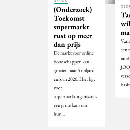
DESIGN
GED
(Onderzoek)
Ta
Toekomst
wi
supermarkt
ma
rust op meer
Vana
dan prijs
een 
De markt voor online
tand
boodschappen kan
JOOi
groeien naar 5 miljard
verz
euro in 2020. Hier ligt
basis
voor
supermarktorganisaties
een grote kans om
hun…