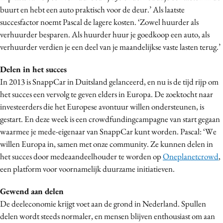
buurt en hebt een auto praktisch voor de deur.’ Als laatste
Media
succesfactor noemt Pascal de lagere kosten. ‘Zowel huurder als
Merkstrategie
verhuurder besparen. Als huurder huur je goedkoop een auto, als
PR
verhuurder verdien je een deel van je maandelijkse vaste lasten terug.’
Programmatic
Delen in het succes
Purpose Marketing
In 2013 is SnappCar in Duitsland gelanceerd, en nu is de tijd rijp om
Reputatie & crisis
het succes een vervolg te geven elders in Europa. De zoektocht naar
investeerders die het Europese avontuur willen ondersteunen, is
gestart. En deze week is een crowdfundingcampagne van start gegaan
waarmee je mede-eigenaar van SnappCar kunt worden. Pascal: ‘We
willen Europa in, samen met onze community. Ze kunnen delen in
het succes door medeaandeelhouder te worden op
Oneplanetcrowd
,
een platform voor voornamelijk duurzame initiatieven.
Gewend aan delen
De deeleconomie krijgt voet aan de grond in Nederland. Spullen
delen wordt steeds normaler, en mensen blijven enthousiast om aan