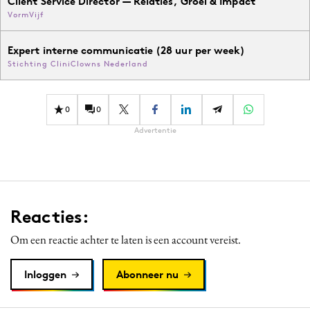
Client Service Director — Relaties, Groei & Impact
VormVijf
Expert interne communicatie (28 uur per week)
Stichting CliniClowns Nederland
0
0
Advertentie
Reacties:
Om een reactie achter te laten is een account vereist.
Inloggen
Abonneer nu