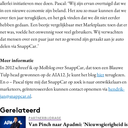
allerlei initiatieven mee doen. Pascal: ‘Wij zijn ervan overtuigd dat we
in een nieuwe economie zijn beland. Het zou zo maar kunnen dat we
over tien jaar terugkijken, en het gek vinden dat we dit niet eerder
hebben gedaan. Een beetje vergelijkbaar met Marktplaats: toen dat er
net was, voelde het onwennig voor veel gebruikers. Wij verwachten
dat mensen over een paar jaar net zo gewend zijn geraakt aan je auto
delen via SnappCar.’
Meer informatie
In 2012 schreef ik op Molblog over SnappCar, dat toen een Blauwe
Tulp head gewonnen op de AIA12. Je kunt het blog
hier
teruglezen.
En o – Pascal tipte mij dat SnappCar op zoek is naar ontwikkelaars en
marketeers, geïnteresseerden kunnen contact opnemen via
hendrik-
jan@snappcar.nl
.
Gerelateerd
PARTNERBIJDRAGE
Van Pinch naar Apadmi: 'Nieuwsgierigheid is