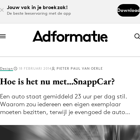
Jouw vak in je broekzak!
Download
De beste leeservaring met de app
Abonneer nu
Abonneer nu
Design
18 FEBRUARI 2014
PIETER PAUL VAN OERLE
Log in
Hoe is het nu met...SnappCar?
Een auto staat gemiddeld 23 uur per dag stil.
Download de app
Waarom zou iedereen een eigen exemplaar
Volg het laatste nieuws via de Adformatie
moeten bezitten, terwijl je evengoed de auto…
Nieuws app