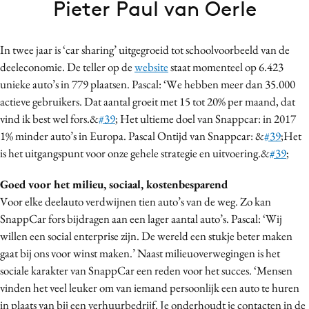
Pieter Paul van Oerle
Bureaus
Campagnes
In twee jaar is ‘car sharing’ uitgegroeid tot schoolvoorbeeld van de
Carriere
deeleconomie. De teller op de
website
staat momenteel op 6.423
Contentmarketing
unieke auto’s in 779 plaatsen. Pascal: ‘We hebben meer dan 35.000
Craft
actieve gebruikers. Dat aantal groeit met 15 tot 20% per maand, dat
Customer Experience
vind ik best wel fors.&
#39
; Het ultieme doel van Snappcar: in 2017
1% minder auto’s in Europa. Pascal Ontijd van Snappcar: &
#39
;Het
Data & Insights
is het uitgangspunt voor onze gehele strategie en uitvoering.&
#39
;
Design
Digital transformation
Goed voor het milieu, sociaal, kostenbesparend
Diversiteit
Voor elke deelauto verdwijnen tien auto’s van de weg. Zo kan
SnappCar fors bijdragen aan een lager aantal auto’s. Pascal: ‘Wij
Effectiviteit
willen een social enterprise zijn. De wereld een stukje beter maken
Gedragsverandering
gaat bij ons voor winst maken.’ Naast milieuoverwegingen is het
Influencer marketing
sociale karakter van SnappCar een reden voor het succes. ‘Mensen
Interne communicatie
vinden het veel leuker om van iemand persoonlijk een auto te huren
Martech
in plaats van bij een verhuurbedrijf. Je onderhoudt je contacten in de