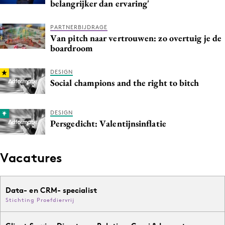
belangrijker dan ervaring'
PARTNERBIJDRAGE
Van pitch naar vertrouwen: zo overtuig je de
boardroom
DESIGN
Social champions and the right to bitch
DESIGN
Persgedicht: Valentijnsinflatie
Vacatures
Data- en CRM- specialist
Stichting Proefdiervrij