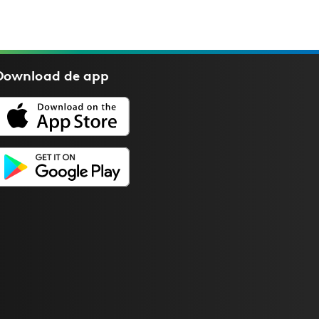
Download de
app