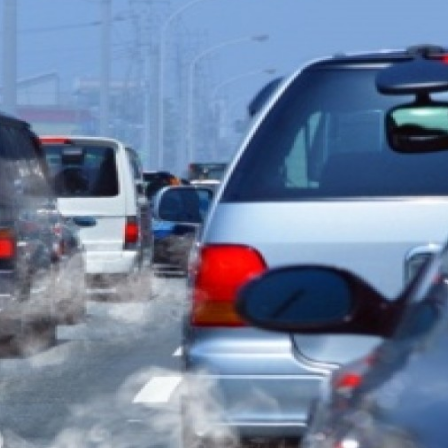
Programmatic
ering
Purpose Marketing
keting
Reputatie & crisis
nicatie