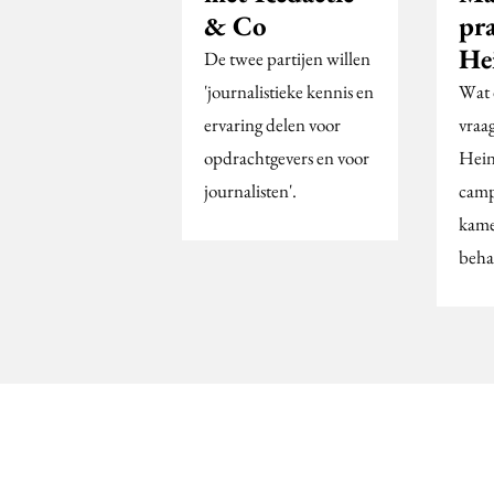
& Co
pr
He
De twee partijen willen
'journalistieke kennis en
Wat 
ervaring delen voor
vraa
opdrachtgevers en voor
Hein
journalisten'.
camp
kame
beha