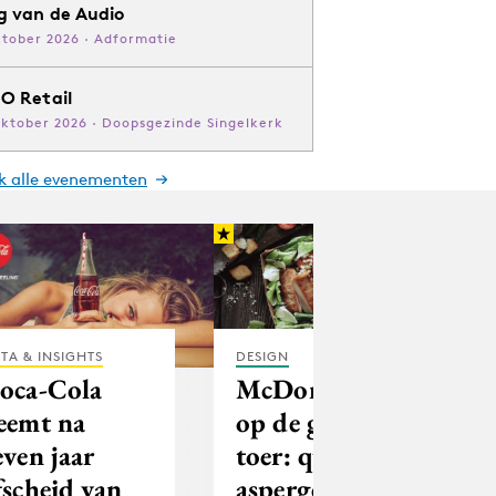
g van de Audio
ktober 2026 · Adformatie
O Retail
oktober 2026 · Doopsgezinde Singelkerk
jk alle evenementen
TA & INSIGHTS
DESIGN
oca-Cola
McDonald’s
eemt na
op de gezonde
even jaar
toer: quinoa &
fscheid van
asperges bij de