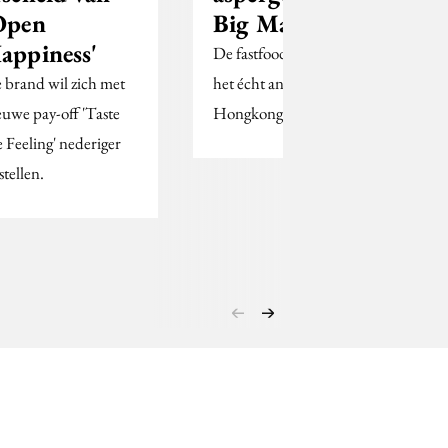
Open
Big Mac
appiness'
De fastfoodketen gaat
 brand wil zich met
het écht anders doen in
euwe pay-off 'Taste
Hongkong.
e Feeling' nederiger
stellen.