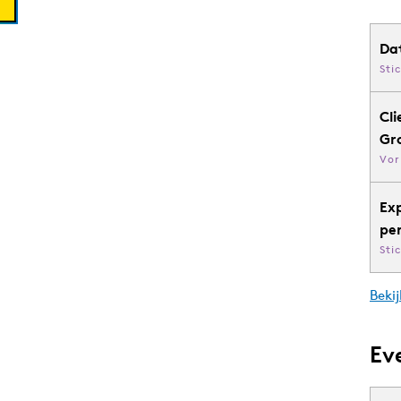
Da
Sti
Cli
Gr
Vor
Ex
pe
Sti
Bekij
Ev