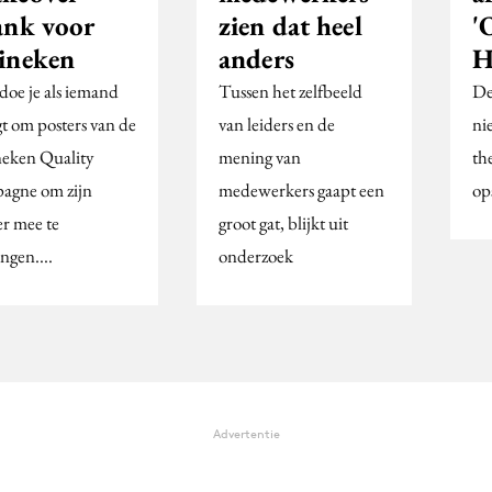
ank voor
zien dat heel
'
ineken
anders
H
doe je als iemand
Tussen het zelfbeeld
De
gt om posters van de
van leiders en de
ni
eken Quality
mening van
th
agne om zijn
medewerkers gaapt een
op
r mee te
groot gat, blijkt uit
ngen....
onderzoek
Advertentie