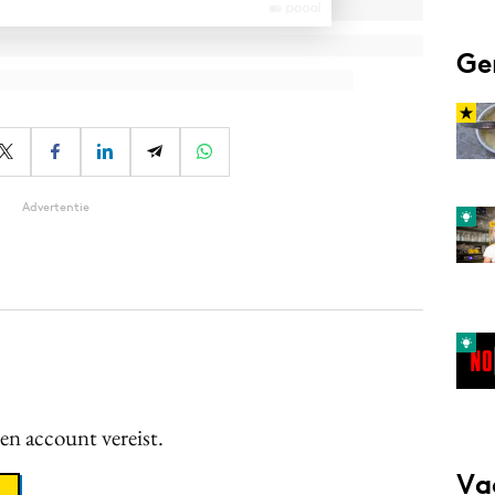
Ge
Advertentie
een account vereist.
Va