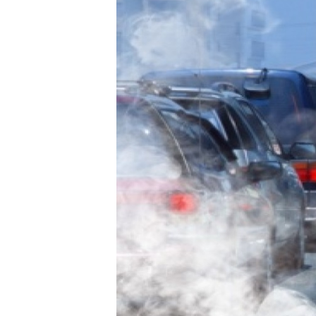
Carriere
Effectiviteit
Contentmarketing
Gedragsverand
Craft
Influencer mar
Customer Experience
Interne commu
Data & Insights
Martech