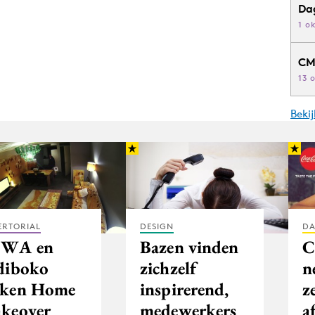
Da
1 o
CM
13 
Beki
ERTORIAL
DESIGN
DA
WA en
Bazen vinden
C
diboko
zichzelf
n
ken Home
inspirerend,
z
keover
medewerkers
a