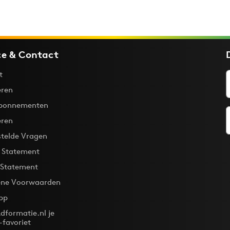
ce & Contact
t
ren
bonnementen
eren
stelde Vragen
y Statement
 Statement
ne Voorwaarden
pp
dformatie.nl je
-favoriet