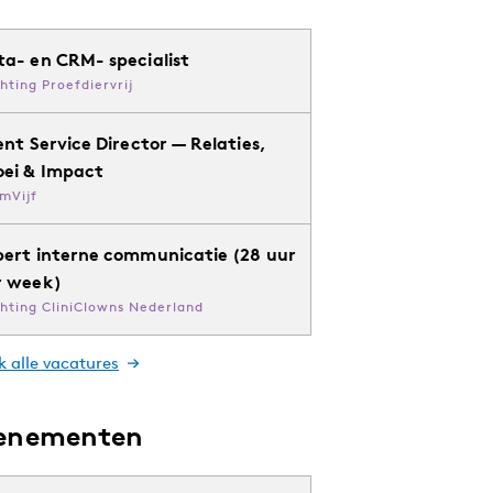
ta- en CRM- specialist
chting Proefdiervrij
ent Service Director — Relaties,
oei & Impact
mVijf
pert interne communicatie (28 uur
r week)
chting CliniClowns Nederland
k alle vacatures
enementen