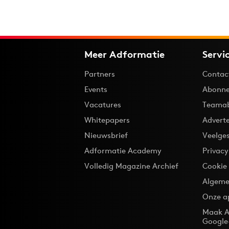
Meer Adformatie
Servi
Partners
Contac
Events
Abonne
Vacatures
Teama
Whitepapers
Advert
Nieuwsbrief
Veelge
Adformatie Academy
Privac
Volledig Magazine Archief
Cookie
Algeme
Onze a
Maak A
Google