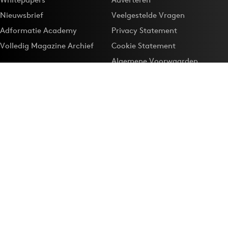
Nieuwsbrief
Veelgestelde Vragen
Adformatie Academy
Privacy Statement
Volledig Magazine Archief
Cookie Statement
Algemene Voorwaarden
Onze app
Maak Adformatie.nl je
Google-favoriet
Privacyinstellingen
Download de
Adformatie Nieuws App