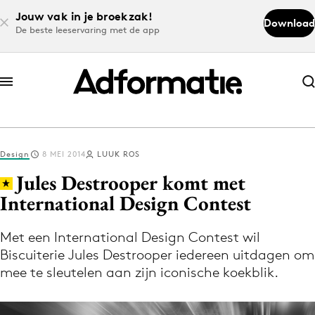
Jouw vak in je broekzak!
Download
De beste leeservaring met de app
Abonneer nu
Abonneer nu
Design
8 MEI 2014
LUUK ROS
Log in
Jules Destrooper komt met
International Design Contest
Download de app
Volg het laatste nieuws via de Adformatie
Met een International Design Contest wil
Biscuiterie Jules Destrooper iedereen uitdagen om
Nieuws app
mee te sleutelen aan zijn iconische koekblik.