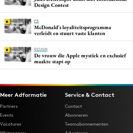
Design Contest
PR
McDonald's loyaliteitsprogramma
verleidt en stuurt vaste klanten
DESIGN
De vrouw die Apple mystiek en exclusief
maakte stapt op
Meer Adformatie
Service & Contact
Partners
Contact
Events
Abonneren
Vacatures
Teamabonnementen
Whitepapers
Adverteren