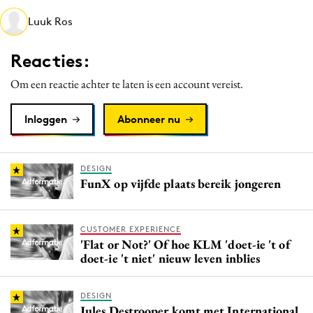
Media
Luuk Ros
Merkstrategie
Reacties:
PR
Programmatic
Om een reactie achter te laten is een account vereist.
Purpose Marketing
Inloggen
Abonneer nu
Reputatie & crisis
DESIGN
FunX op vijfde plaats bereik jongeren
CUSTOMER EXPERIENCE
'Flat or Not?' Of hoe KLM 'doet-ie 't of
doet-ie 't niet' nieuw leven inblies
DESIGN
Jules Destrooper komt met International