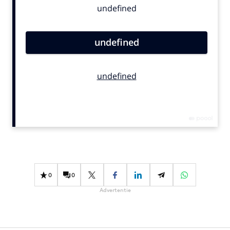
Bureaus
Campagnes
Carriere
Contentmarketing
Craft
Customer Experience
Data & Insights
Design
Digital transformation
Diversiteit
Effectiviteit
0
0
Gedragsverandering
Advertentie
Influencer marketing
Interne communicatie
Martech