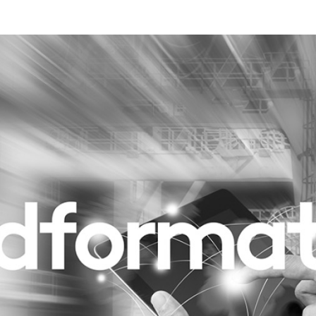
Programmatic
ering
Purpose Marketing
keting
Reputatie & crisis
nicatie