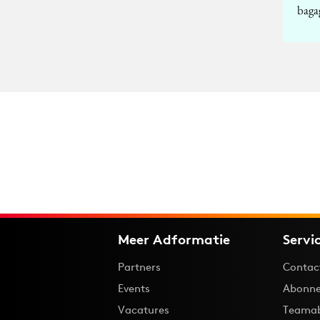
baga
Meer Adformatie
Servi
Partners
Contac
Events
Abonne
Vacatures
Teama