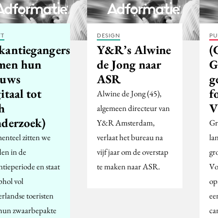
FT
DESIGN
PU
kantiegangers
Y&R’s Alwine
(
men hun
de Jong naar
G
euws
ASR
g
itaal tot
f
Alwine de Jong (45),
h
V
algemeen directeur van
nderzoek)
Y&R Amsterdam,
Gr
nteel zitten we
verlaat het bureau na
la
en in de
vijf jaar om de overstap
gr
ntieperiode en staat
te maken naar ASR.
Vo
phol vol
op
rlandse toeristen
ee
hun zwaarbepakte
ca