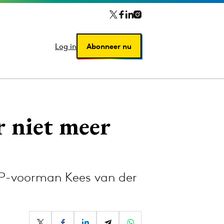
Log in
Log in
Abonneer nu
Abonneer nu
 niet meer
GP-voorman Kees van der