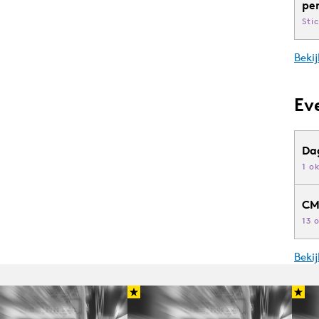
pe
Sti
Bekij
Ev
Da
1 o
CM
13 
Beki