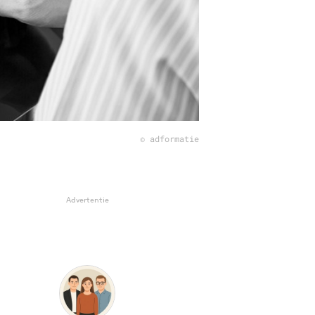
© adformatie
Advertentie