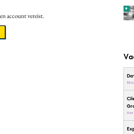
een account vereist.
Va
Da
Sti
Cli
Gr
Vor
Ex