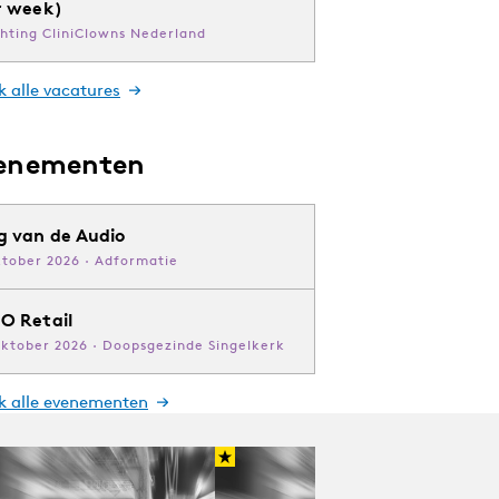
r week)
chting CliniClowns Nederland
k alle vacatures
enementen
g van de Audio
ktober 2026 · Adformatie
O Retail
oktober 2026 · Doopsgezinde Singelkerk
jk alle evenementen