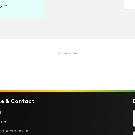
ge.…
Advertentie
ce & Contact
t
ren
bonnementen