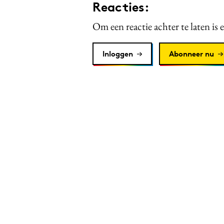
Reacties:
Om een reactie achter te laten is 
Inloggen
Abonneer nu