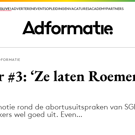
GLIVE!
GLIVE!
ADVERTEREN
ADVERTEREN
EVENTS
EVENTS
OPLEIDINGEN
OPLEIDINGEN
VACATURES
VACATURES
ACADEMY
ACADEMY
PARTNERS
PARTNERS
DFORMATIE
ieuws app
#3: ‘Ze laten Roemer
otie rond de abortusuitspraken van S
Media
kkers wel goed uit. Even…
ormation
Merkstrategie
PR