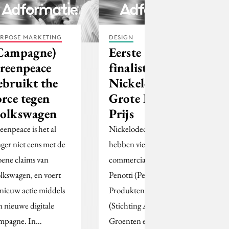
RPOSE MARKETING
DESIGN
Campagne)
Eerste
reenpeace
finalisten
ebruikt the
Nickelodeon
orce tegen
Grote Reclame
olkswagen
Prijs
eenpeace is het al
Nickelodeon-kijkers
nger niet eens met de
hebben vier
oene claims van
commercials van Duo
lkswagen, en voert
Penotti (Peeters
nieuw actie middels
Produkten), Pestweb
n nieuwe digitale
(Stichting APS),
mpagne. In…
Groenten en Fruit