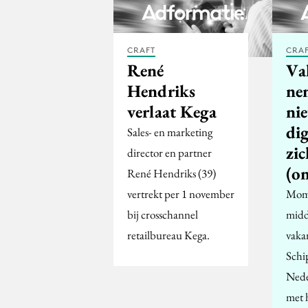
CRAFT
CRA
René
Va
Hendriks
ne
verlaat Kega
ni
dig
Sales- en marketing
zic
director en partner
(o
René Hendriks (39)
vertrekt per 1 november
Mome
bij crosschannel
midd
retailbureau Kega.
vaka
Schi
Nede
met 