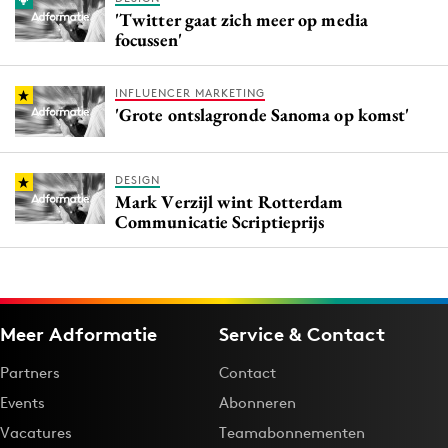
'Twitter gaat zich meer op media
focussen'
INFLUENCER MARKETING
'Grote ontslagronde Sanoma op komst'
DESIGN
Mark Verzijl wint Rotterdam
Communicatie Scriptieprijs
Meer Adformatie
Service & Contact
Partners
Contact
Events
Abonneren
Vacatures
Teamabonnementen