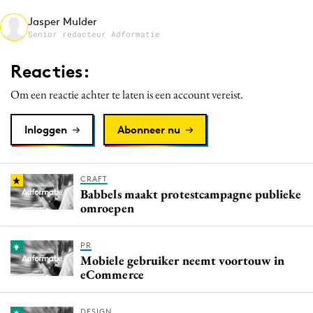
Media
Jasper Mulder
Senior redacteur Adformatie
Merkstrategie
PR
Reacties:
Programmatic
Om een reactie achter te laten is een account vereist.
Purpose Marketing
Reputatie & crisis
Inloggen
Abonneer nu
CRAFT
Babbels maakt protestcampagne publieke
omroepen
PR
Mobiele gebruiker neemt voortouw in
eCommerce
DESIGN