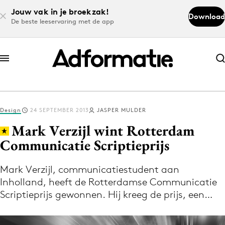
Jouw vak in je broekzak!
Download
De beste leeservaring met de app
Abonneer nu
Abonneer nu
Design
24 SEPTEMBER 2013
JASPER MULDER
Log in
Mark Verzijl wint Rotterdam
Communicatie Scriptieprijs
Download de app
Volg het laatste nieuws via de Adformatie
Mark Verzijl, communicatiestudent aan
Inholland, heeft de Rotterdamse Communicatie
Nieuws app
Scriptieprijs gewonnen. Hij kreeg de prijs, een…