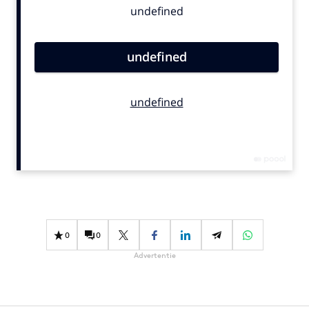
Bureaus
Campagnes
Carriere
Contentmarketing
Craft
Customer Experience
Data & Insights
Design
Digital transformation
Diversiteit
Effectiviteit
0
0
Gedragsverandering
Advertentie
Influencer marketing
Interne communicatie
Martech