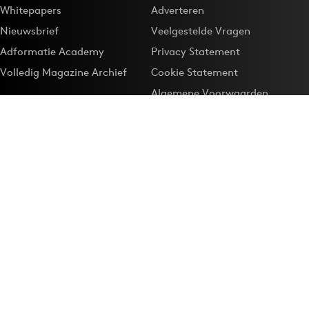
Whitepapers
Adverteren
Nieuwsbrief
Veelgestelde Vragen
Adformatie Academy
Privacy Statement
Volledig Magazine Archief
Cookie Statement
Algemene Voorwaarden
Onze app
Maak Adformatie.nl je
Google-favoriet
Privacyinstellingen
Download de
Adformatie Nieuws App