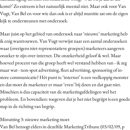
komt?’ Zo extreem is het natuurlijk meestal niet. Maar ook voor Van
Vugt, Van Bel en voor wie dan ook is er altijd munitie zat om de eigen
kijk te ondersteunen met onderzoek.
Maar juist op het gebied van onderzoek naar ‘nieuwe’ marketing heb
ik enig wantrouwen. Van Vugt verwijst naar een aantal onderzoeken
waar (overigens niet-representatieve groepen) marketeers aangeven
onzeker te zijn over internet. Die onzekerheid geloof ik wel. Maar
hoeveel procent van die groep heeft wel verstand hebben van - ik zeg
maar wat - non-spot advertising, fleet advertising, sponsoring of in-
store communicatie? Hét punt is: ‘internet’ is een veelkoppig monster
en dat moet de marketeer er maar ‘even’ bij doen en dat gaat niet.
Misschien is dus capaciteit van de marketingafdelingen wel het
probleem. En bovendien: toegeven dat je het niet begrijpt is een goede
stap in de richting van begrip.
Misvatting 3: nieuwe marketing moet
Van Bel betoogt elders in dezelfde MarketingTribune (03/02/09, p