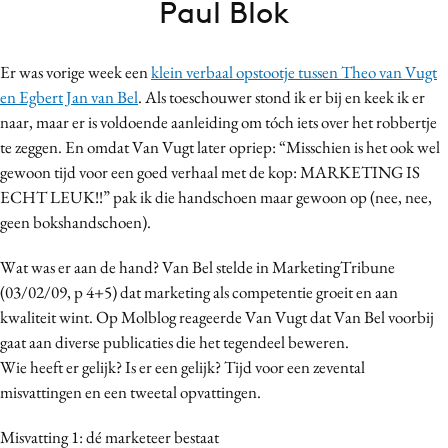
Paul Blok
Bureaus
Campagnes
Er was vorige week een
klein verbaal opstootje tussen Theo van Vugt
Carriere
en Egbert Jan van Bel
. Als toeschouwer stond ik er bij en keek ik er
Contentmarketing
naar, maar er is voldoende aanleiding om tóch iets over het robbertje
Craft
te zeggen. En omdat Van Vugt later opriep: “Misschien is het ook wel
Customer Experience
gewoon tijd voor een goed verhaal met de kop: MARKETING IS
ECHT LEUK!!” pak ik die handschoen maar gewoon op (nee, nee,
Data & Insights
geen bokshandschoen).
Design
Digital transformation
Wat was er aan de hand? Van Bel stelde in MarketingTribune
Diversiteit
(03/02/09, p 4+5) dat marketing als competentie groeit en aan
kwaliteit wint. Op Molblog reageerde Van Vugt dat Van Bel voorbij
Effectiviteit
gaat aan diverse publicaties die het tegendeel beweren.
Gedragsverandering
Wie heeft er gelijk? Is er een gelijk? Tijd voor een zevental
Influencer marketing
misvattingen en een tweetal opvattingen.
Interne communicatie
Misvatting 1: dé marketeer bestaat
Martech