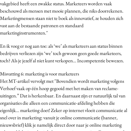
vakgebied heeft een zwakke status. Marketeers worden vaak
beschouwd als mensen met mooie plannen, die niks doorrekenen.
Marketingmensen staan niet te boek als innovatief, ze houden zich
vast aan de bestaande patronen en standaard
marketinginstrumenten."
En ik voeg er nog aan toe: als ‘we’ als marketeers aan status binnen
bedrijven verliezen zijn ‘we’ toch gewoon geen goede marketeers,
toch? Als je jezelf al niet kunt verkopen... Incompetentie bewezen.
Misvatting 6: marketing is voor marketeers
Het MT-artikel vervolgt met "Bovendien wordt marketing volgens
Verhoef vaak op één hoop gegooid met het maken van reclame-
uitingen.” Dat is herkenbaar. En daarnaast zijn er natuurlijk tal van
organisaties die alleen een communicatie-afdeling hebben die
eigenlijk... marketing doet! Zeker op internet vloeit communicatie al
snel over in marketing: vanuit je online communicatie (banner,
nieuwsbrief) klik je namelijk direct door naar je online marketing