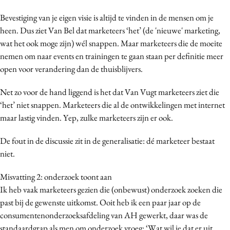
Media
Bevestiging van je eigen visie is altijd te vinden in de mensen om je
Merkstrategie
heen. Dus ziet Van Bel dat marketeers ‘het’ (de 'nieuwe' marketing,
PR
wat het ook moge zijn) wél snappen. Maar marketeers die de moeite
nemen om naar events en trainingen te gaan staan per definitie meer
Programmatic
open voor verandering dan de thuisblijvers.
Purpose Marketing
Reputatie & crisis
Net zo voor de hand liggend is het dat Van Vugt marketeers ziet die
‘het’ niet snappen. Marketeers die al de ontwikkelingen met internet
maar lastig vinden. Yep, zulke marketeers zijn er ook.
De fout in de discussie zit in de generalisatie: dé marketeer bestaat
niet.
Misvatting 2: onderzoek toont aan
Ik heb vaak marketeers gezien die (onbewust) onderzoek zoeken die
past bij de gewenste uitkomst. Ooit heb ik een paar jaar op de
consumentenonderzoeksafdeling van AH gewerkt, daar was de
standaardgrap als men om onderzoek vroeg: ‘Wat wil je dat er uit