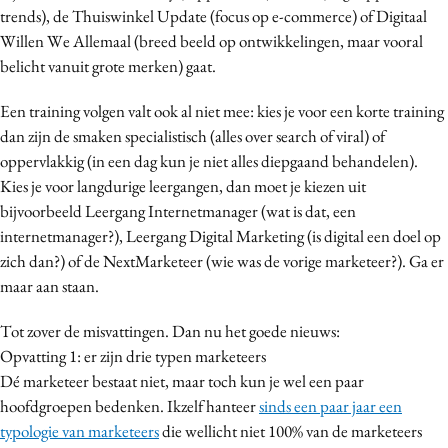
trends), de Thuiswinkel Update (focus op e-commerce) of Digitaal
Willen We Allemaal (breed beeld op ontwikkelingen, maar vooral
belicht vanuit grote merken) gaat.
Een training volgen valt ook al niet mee: kies je voor een korte training
dan zijn de smaken specialistisch (alles over search of viral) of
oppervlakkig (in een dag kun je niet alles diepgaand behandelen).
Kies je voor langdurige leergangen, dan moet je kiezen uit
bijvoorbeeld Leergang Internetmanager (wat is dat, een
internetmanager?), Leergang Digital Marketing (is digital een doel op
zich dan?) of de NextMarketeer (wie was de vorige marketeer?). Ga er
maar aan staan.
Tot zover de misvattingen. Dan nu het goede nieuws:
Opvatting 1: er zijn drie typen marketeers
Dé marketeer bestaat niet, maar toch kun je wel een paar
hoofdgroepen bedenken. Ikzelf hanteer
sinds een paar jaar een
typologie van marketeers
die wellicht niet 100% van de marketeers