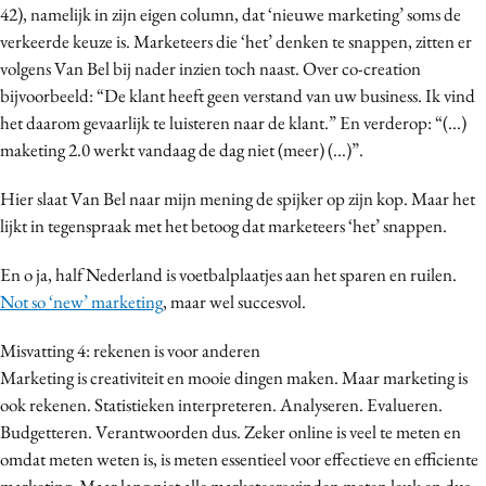
42), namelijk in zijn eigen column, dat ‘nieuwe marketing’ soms de
verkeerde keuze is. Marketeers die ‘het’ denken te snappen, zitten er
volgens Van Bel bij nader inzien toch naast. Over co-creation
bijvoorbeeld: “De klant heeft geen verstand van uw business. Ik vind
het daarom gevaarlijk te luisteren naar de klant.” En verderop: “(...)
maketing 2.0 werkt vandaag de dag niet (meer) (...)”.
Hier slaat Van Bel naar mijn mening de spijker op zijn kop. Maar het
lijkt in tegenspraak met het betoog dat marketeers ‘het’ snappen.
En o ja, half Nederland is voetbalplaatjes aan het sparen en ruilen.
Not so ‘new’ marketing
, maar wel succesvol.
Misvatting 4: rekenen is voor anderen
Marketing is creativiteit en mooie dingen maken. Maar marketing is
ook rekenen. Statistieken interpreteren. Analyseren. Evalueren.
Budgetteren. Verantwoorden dus. Zeker online is veel te meten en
omdat meten weten is, is meten essentieel voor effectieve en efficiente
marketing. Maar lang niet alle marketeers vinden meten leuk en dus