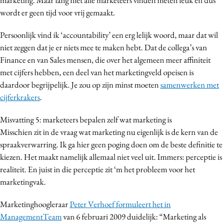
wordt er geen tijd voor vrij gemaakt.
Persoonlijk vind ik ‘accountability’ een erg lelijk woord, maar dat wil
niet zeggen dat je er niets mee te maken hebt. Dat de collega’s van
Finance en van Sales mensen, die over het algemeen meer affiniteit
met cijfers hebben, een deel van het marketingveld opeisen is
daardoor begrijpelijk. Je zou op zijn minst moeten
samenwerken met
cijferkrakers
.
Misvatting 5: marketeers bepalen zelf wat marketing is
Misschien zit in de vraag wat marketing nu eigenlijk is de kern van de
spraakverwarring. Ik ga hier geen poging doen om de beste definitie te
kiezen. Het maakt namelijk allemaal niet veel uit. Immers: perceptie is
realiteit. En juist in die perceptie zit ‘m het probleem voor het
marketingvak.
Marketinghoogleraar
Peter Verhoef formuleert het in
ManagementTeam
van 6 februari 2009 duidelijk: “Marketing als