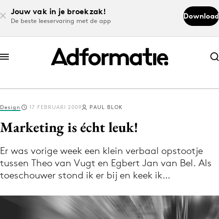
Jouw vak in je broekzak!
Download
De beste leeservaring met de app
Abonneer nu
Abonneer nu
Design
17 FEBRUARI 2009
PAUL BLOK
Log in
Marketing is écht leuk!
Er was vorige week een klein verbaal opstootje
Download de app
tussen Theo van Vugt en Egbert Jan van Bel. Als
Volg het laatste nieuws via de Adformatie
toeschouwer stond ik er bij en keek ik…
Nieuws app