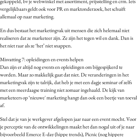
gekoppeld, bv je webwinkel met assortiment, prijsstelling en crm. Iets
vergelijkbaars geldt ook voor PR en marktonderzoek, het schuift
allemaal op naar marketing.
En dus bestaat het marketingvak uit mensen die zich helemaal niet
realiseren dat ze marketeer zijn. Ze zijn het tegen wil en dank. Dan is
het niet raar als ze ‘het’ niet snappen.
Misvatting 7: opleidingen en events helpen
Dan zijn er altijd nog events en opleidingen om bijgespijkerd te
worden. Maar zo makkelijk gaat dat niet. De veranderingen in het
marketingvak zijn te talrijk, dat heb je met een dagje seminar of zelfs
met een meerdaagse training niet zomaar ingehaald. De kijk van
marketeers op ‘nieuwe' marketing hangt dan ook een beetje van toeval
af.
Stel dat je van je werkgever afgelopen jaar naar een event mocht. Voor
je perceptie van de ontwikkelingen maakt het dan nogal uit of je naar
bijvoorbeeld Emerce E-day (hippe trends), Picnic (nog hippere