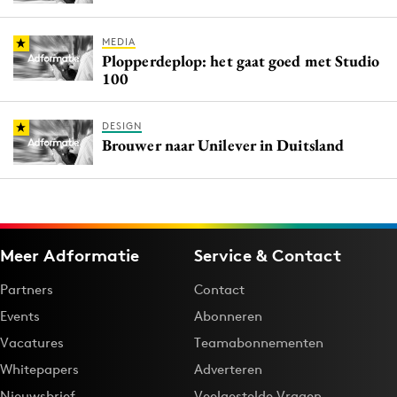
MEDIA
Plopperdeplop: het gaat goed met Studio
100
DESIGN
Brouwer naar Unilever in Duitsland
Meer Adformatie
Service & Contact
Partners
Contact
Events
Abonneren
Vacatures
Teamabonnementen
Whitepapers
Adverteren
Nieuwsbrief
Veelgestelde Vragen