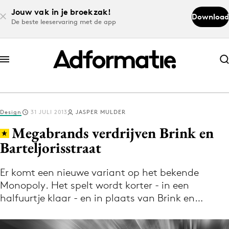
Jouw vak in je broekzak!
Download
De beste leeservaring met de app
Abonneer nu
Abonneer nu
Design
31 JULI 2013
JASPER MULDER
Log in
Megabrands verdrijven Brink en
Barteljorisstraat
Download de app
Volg het laatste nieuws via de Adformatie
Er komt een nieuwe variant op het bekende
Monopoly. Het spelt wordt korter - in een
Nieuws app
halfuurtje klaar - en in plaats van Brink en…