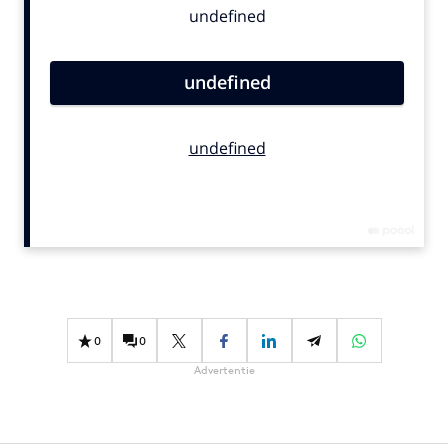
Bureaus
Campagnes
Carriere
Contentmarketing
Craft
Customer Experience
Data & Insights
Design
Digital transformation
Diversiteit
Effectiviteit
0
0
Gedragsverandering
Advertentie
Influencer marketing
Interne communicatie
Martech