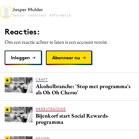
Media
Jasper Mulder
Senior redacteur Adformatie
Merkstrategie
PR
Reacties:
Programmatic
Om een reactie achter te laten is een account vereist.
Purpose Marketing
Reputatie & crisis
Inloggen
Abonneer nu
CRAFT
Alcoholbranche: 'Stop met programma's
als Oh Oh Cherso'
MERKSTRATEGIE
Bijenkorf start Social Rewards-
programma
DESIGN