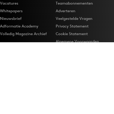
Vacatures
Teamabonnementen
Whitepapers
Adverteren
Nieuwsbrief
Veelgestelde Vragen
Adformatie Academy
Privacy Statement
Volledig Magazine Archief
Cookie Statement
Algemene Voorwaarden
Onze app
Maak Adformatie.nl je
Google-favoriet
Privacyinstellingen
Download de
Adformatie Nieuws App