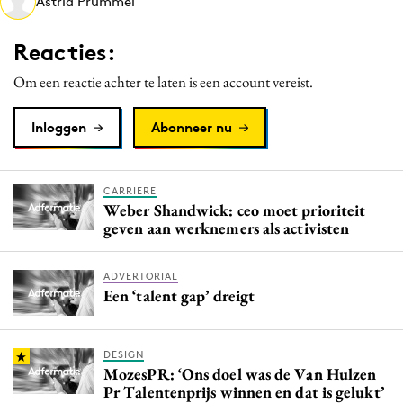
Astrid Prummel
Media
Merkstrategie
Reacties:
PR
Om een reactie achter te laten is een account vereist.
Programmatic
Purpose Marketing
Inloggen
Abonneer nu
Reputatie & crisis
CARRIERE
Weber Shandwick: ceo moet prioriteit
geven aan werknemers als activisten
ADVERTORIAL
Een ‘talent gap’ dreigt
DESIGN
MozesPR: ‘Ons doel was de Van Hulzen
Pr Talentenprijs winnen en dat is gelukt’