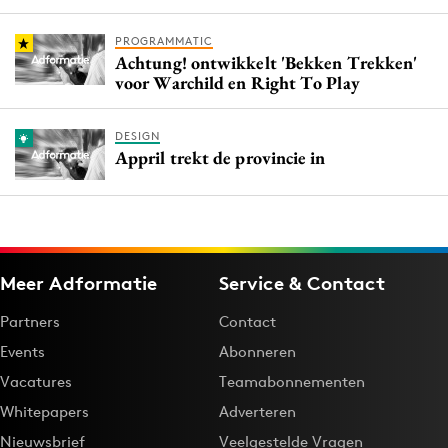
PROGRAMMATIC
Achtung! ontwikkelt 'Bekken Trekken'
voor Warchild en Right To Play
DESIGN
Appril trekt de provincie in
Meer Adformatie
Service & Contact
Partners
Contact
Events
Abonneren
Vacatures
Teamabonnementen
Whitepapers
Adverteren
Nieuwsbrief
Veelgestelde Vragen