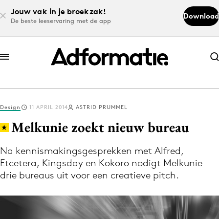
Jouw vak in je broekzak!
Download
De beste leeservaring met de app
Abonneer nu
Abonneer nu
Design
11 APRIL 2014
ASTRID PRUMMEL
Log in
Melkunie zoekt nieuw bureau
Na kennismakingsgesprekken met Alfred,
Download de app
Etcetera, Kingsday en Kokoro nodigt Melkunie
Volg het laatste nieuws via de Adformatie
drie bureaus uit voor een creatieve pitch.
Nieuws app