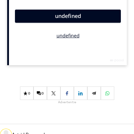
Bureaus
Campagnes
Carriere
Contentmarketing
Craft
Customer Experience
Data & Insights
Design
Digital transformation
Diversiteit
0
0
Effectiviteit
Advertentie
Gedragsverandering
Influencer marketing
Interne communicatie
Martech