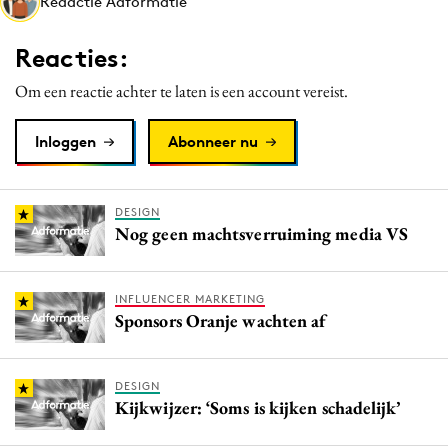
Redactie Adformatie
Media
Merkstrategie
Reacties:
PR
Om een reactie achter te laten is een account vereist.
Programmatic
Purpose Marketing
Inloggen
Abonneer nu
Reputatie & crisis
DESIGN
Nog geen machtsverruiming media VS
INFLUENCER MARKETING
Sponsors Oranje wachten af
DESIGN
Kijkwijzer: ‘Soms is kijken schadelijk’