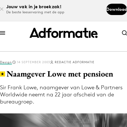
Jouw vak in je broekzak!
Download
De beste leeservaring met de app
Abonneer nu
Abonneer nu
Design
14 SEPTEMBER 2003
REDACTIE ADFORMATIE
Log in
Naamgever Lowe met pensioen
Sir Frank Lowe, naamgever van Lowe & Partners
Download de app
Worldwide neemt na 22 jaar afscheid van de
Volg het laatste nieuws via de Adformatie
bureaugroep.
Nieuws app