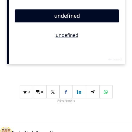
Bureaus
Campagnes
Carriere
Contentmarketing
Craft
Customer Experience
Data & Insights
Design
Digital transformation
Diversiteit
0
0
Effectiviteit
Advertentie
Gedragsverandering
Influencer marketing
Interne communicatie
Martech