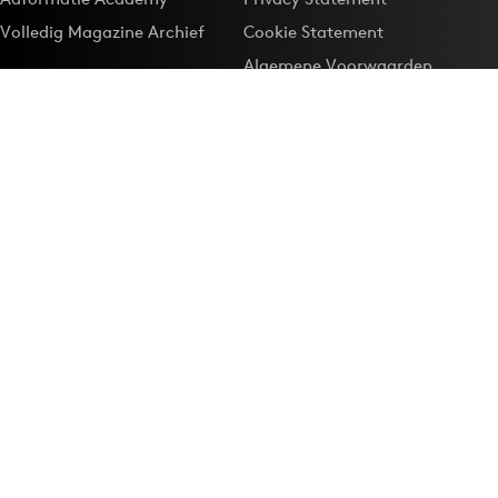
Volledig Magazine Archief
Cookie Statement
Algemene Voorwaarden
Onze app
Maak Adformatie.nl je
Google-favoriet
Privacyinstellingen
Download de
Adformatie Nieuws App