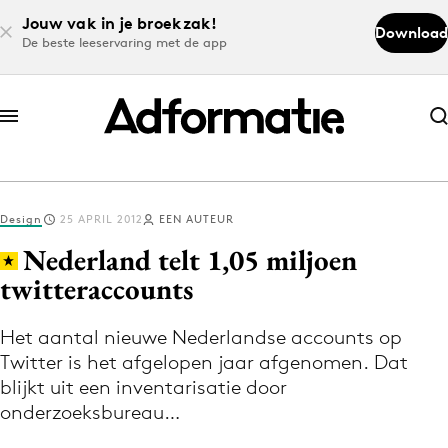
Jouw vak in je broekzak!
Download
De beste leeservaring met de app
Abonneer nu
Abonneer nu
Design
25 APRIL 2012
EEN AUTEUR
Log in
Nederland telt 1,05 miljoen
twitteraccounts
Download de app
Volg het laatste nieuws via de Adformatie
Het aantal nieuwe Nederlandse accounts op
Twitter is het afgelopen jaar afgenomen. Dat
Nieuws app
blijkt uit een inventarisatie door
onderzoeksbureau…