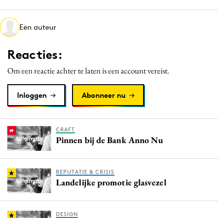
Media
Merkstrategie
Een auteur
PR
Reacties:
Programmatic
Purpose Marketing
Om een reactie achter te laten is een account vereist.
Reputatie & crisis
Inloggen
Abonneer nu
CRAFT
Pinnen bij de Bank Anno Nu
REPUTATIE & CRISIS
Landelijke promotie glasvezel
DESIGN