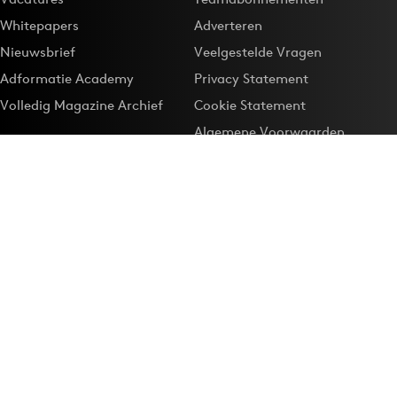
Whitepapers
Adverteren
Nieuwsbrief
Veelgestelde Vragen
Adformatie Academy
Privacy Statement
Volledig Magazine Archief
Cookie Statement
Algemene Voorwaarden
Onze app
Maak Adformatie.nl je
Google-favoriet
Privacyinstellingen
Download de
Adformatie Nieuws App