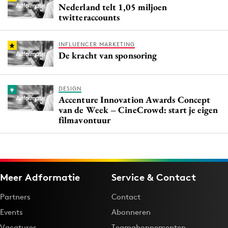
Nederland telt 1,05 miljoen
twitteraccounts
INFLUENCER MARKETING
De kracht van sponsoring
DESIGN
Accenture Innovation Awards Concept
van de Week – CineCrowd: start je eigen
filmavontuur
Meer Adformatie
Service & Contact
Partners
Contact
Events
Abonneren
Vacatures
Teamabonnementen