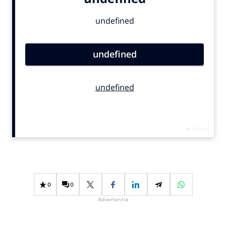
Bureaus
Campagnes
Carriere
Contentmarketing
Craft
Customer Experience
Data & Insights
Design
Digital transformation
Diversiteit
Effectiviteit
Gedragsverandering
0
0
Influencer marketing
Advertentie
Interne communicatie
Martech