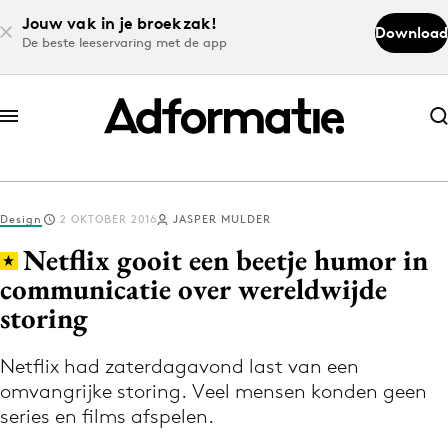
Jouw vak in je broekzak!
Download
De beste leeservaring met de app
Abonneer nu
Abonneer nu
Design
2 OKTOBER 2016
JASPER MULDER
Log in
Netflix gooit een beetje humor in
communicatie over wereldwijde
storing
Download de app
Volg het laatste nieuws via de Adformatie
Netflix had zaterdagavond last van een
Nieuws app
omvangrijke storing. Veel mensen konden geen
series en films afspelen.