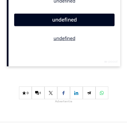
Bureaus
Campagnes
Carriere
Contentmarketing
Craft
Customer Experience
Data & Insights
Design
Digital transformation
Diversiteit
Effectiviteit
0
1
Gedragsverandering
Advertentie
Influencer marketing
Interne communicatie
Martech