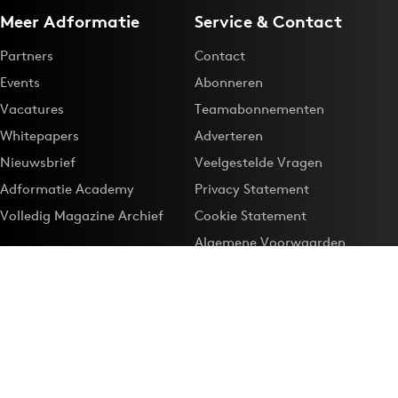
Meer Adformatie
Service & Contact
Partners
Contact
Events
Abonneren
Vacatures
Teamabonnementen
Whitepapers
Adverteren
Nieuwsbrief
Veelgestelde Vragen
Adformatie Academy
Privacy Statement
Volledig Magazine Archief
Cookie Statement
Algemene Voorwaarden
Onze app
Maak Adformatie.nl je
Google-favoriet
Privacyinstellingen
Download de
Adformatie Nieuws App