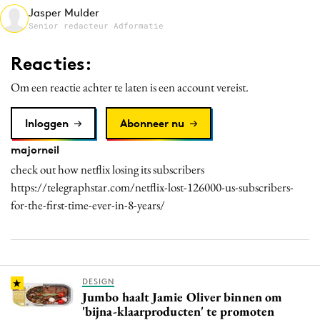
Jasper Mulder
Media
Senior redacteur Adformatie
Merkstrategie
PR
Reacties:
Programmatic
Om een reactie achter te laten is een account vereist.
Purpose Marketing
Reputatie & crisis
Inloggen
Abonneer nu
majorneil
check out how netflix losing its subscribers
https://telegraphstar.com/netflix-lost-126000-us-subscribers-
for-the-first-time-ever-in-8-years/
DESIGN
Jumbo haalt Jamie Oliver binnen om
'bijna-klaarproducten' te promoten