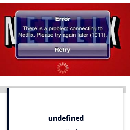
Menu
Home
9 sept: GenAI-training
12 nov: MarketingLive!
Adverteren
Events
Opleidingen
Vacatures
Advertentie
Academy
Partners
Topics
Artificial Intelligence