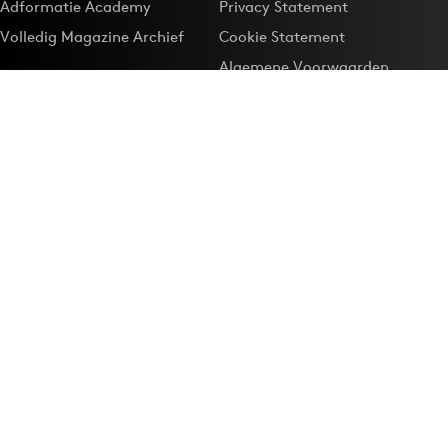
Adformatie Academy
Privacy Statement
Volledig Magazine Archief
Cookie Statement
Algemene Voorwaarden
Onze app
Maak Adformatie.nl je
Google-favoriet
Privacyinstellingen
Download de
Adformatie Nieuws App