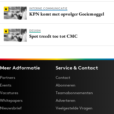
INTERNE COMMUNICATIE
KPN komt met opvolger Goeiemoggel
DESIGN
Spot treedt toe tot CMC
Meer Adformatie
Service & Contact
Partners
Contact
Events
Abonneren
Vacatures
Teamabonnementen
Whitepapers
Adverteren
Nieuwsbrief
Veelgestelde Vragen