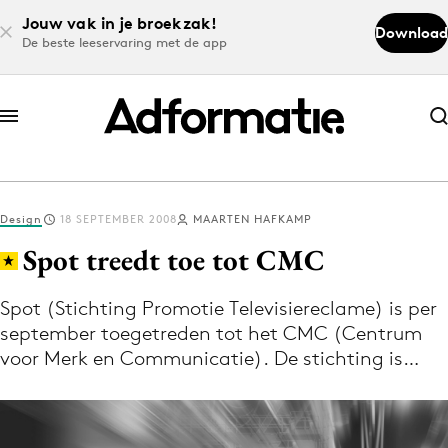
Jouw vak in je broekzak!
Download
De beste leeservaring met de app
Abonneer nu
Abonneer nu
Design
18 SEPTEMBER 2008
MAARTEN HAFKAMP
Log in
Spot treedt toe tot CMC
Spot (Stichting Promotie Televisiereclame) is per
Download de app
september toegetreden tot het CMC (Centrum
Volg het laatste nieuws via de Adformatie
voor Merk en Communicatie). De stichting is…
Nieuws app