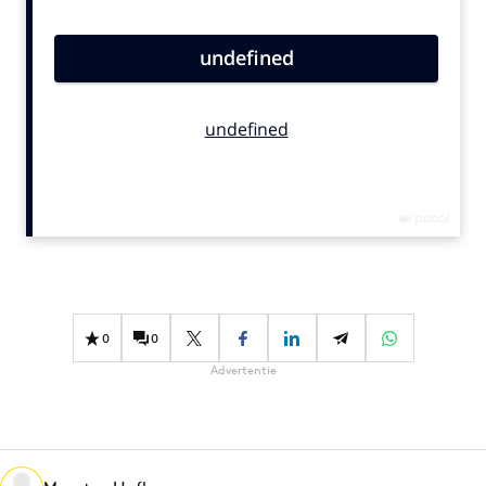
Bureaus
Campagnes
Carriere
Contentmarketing
Craft
Customer Experience
Data & Insights
Design
Digital transformation
Diversiteit
0
0
Effectiviteit
Advertentie
Gedragsverandering
Influencer marketing
Interne communicatie
Martech