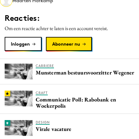
Maarten Hafkamp
Media
Merkstrategie
Reacties:
PR
Om een reactie achter te laten is een account vereist.
Programmatic
Purpose Marketing
Inloggen
Abonneer nu
Reputatie & crisis
CARRIERE
Munsterman bestuursvoorzitter Wegener
CRAFT
Communicatie Poll: Rabobank en
Woekerpolis
DESIGN
Virale vacature