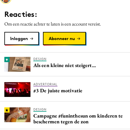
Media
Reacties:
Merkstrategie
Om een reactie achter te laten is een account vereist.
PR
Programmatic
Inloggen
Abonneer nu
Purpose Marketing
Reputatie & crisis
DESIGN
Als een kleine niet steigert…
ADVERTORIAL
#3 De juiste motivatie
DESIGN
Campagne #funinthesun om kinderen te
beschermen tegen de zon