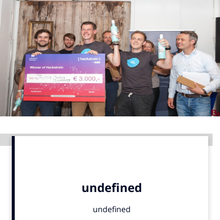
Menu
Home
9 sept: GenAI-training
12 nov: MarketingLive!
Adverteren
Events
Opleidingen
Advertentie
Vacatures
Academy
Partners
Topics
Artificial Intelligence