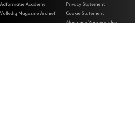
Adformatie Academy
Privacy Statement
Volledig Magazine Archief
Cookie Statement
Algemene Voorwaarden
Onze app
Maak Adformatie.nl je
Google-favoriet
Privacyinstellingen
Download de
Adformatie Nieuws App