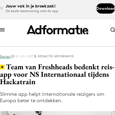
Jouw vak in je broekzak!
Download
De beste leeservaring met de app
Abonneer nu
Abonneer nu
Design
12 JULI 2017
REDACTIE ADFORMATIE
Log in
Team van Freshheads bedenkt reis-
app voor NS Internationaal tijdens
Hackatrain
Download de app
Volg het laatste nieuws via de Adformatie
Slimme app helpt internationale reizigers om
Nieuws app
Europa beter te ontdekken.