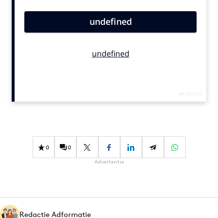
Bureaus
Campagnes
Carriere
Contentmarketing
Craft
Customer Experience
Data & Insights
Design
Digital transformation
Diversiteit
0
0
Effectiviteit
Advertentie
Gedragsverandering
Influencer marketing
Interne communicatie
Martech
Redactie Adformatie