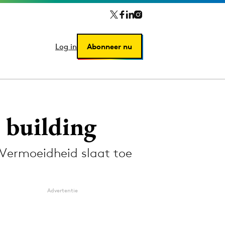
Log in
Log in
Abonneer nu
Abonneer nu
 building
 Vermoeidheid slaat toe
Advertentie