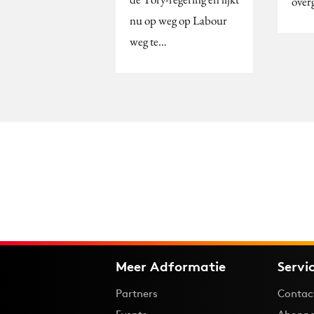
over
nu op weg op Labour
weg te…
Meer Adformatie
Servi
Partners
Contac