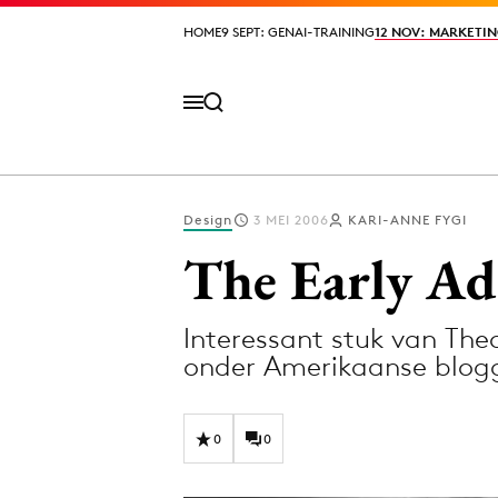
HOME
HOME
9 SEPT: GENAI-TRAINING
9 SEPT: GENAI-TRAINING
12 NOV: MARKETIN
12 NOV: MARKETIN
Design
3 MEI 2006
KARI-ANNE FYGI
Volg het laatste nieuws via de Adformatie N
The Early Ado
Interessant stuk van Th
Topics
onder Amerikaanse blogg
Artificial Intelligence
Design
Bureaus
Digital transf
0
0
Campagnes
Diversiteit