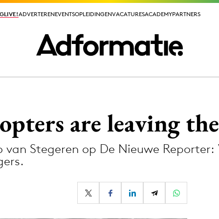
GLIVE!
GLIVE!
ADVERTEREN
ADVERTEREN
EVENTS
EVENTS
OPLEIDINGEN
OPLEIDINGEN
VACATURES
VACATURES
ACADEMY
ACADEMY
PARTNERS
PARTNERS
ieuws app
pters are leaving the
eo van Stegeren op De Nieuwe Reporter:
ers.
Media
ormation
Merkstrategie
PR