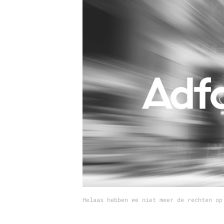
Carriere
Effectiviteit
Contentmarketing
Gedragsverand
Craft
Influencer mar
Customer Experience
Interne commu
Data & Insights
Martech
Helaas hebben we niet meer de rechten op