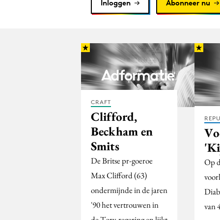
Inloggen
Abonneer nu
CRAFT
Clifford,
REPU
Beckham en
Vo
Smits
'Ki
De Britse pr-goeroe
Op d
Max Clifford (63)
voor
ondermijnde in de jaren
Diabe
'90 het vertrouwen in
van 
de Tory-regering en lijkt