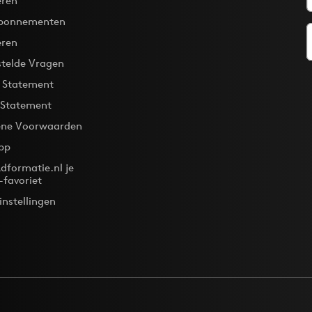
ren
bonnementen
eren
stelde Vragen
y Statement
 Statement
ne Voorwaarden
pp
dformatie.nl je
-favoriet
instellingen