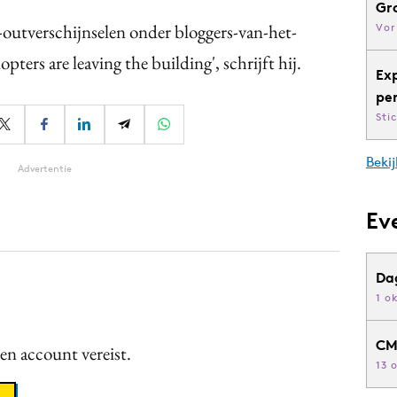
Gr
-outverschijnselen onder bloggers-van-het-
Vor
ters are leaving the building', schrijft hij.
Ex
pe
Sti
Bekij
Advertentie
Ev
Da
1 o
CM
een account vereist.
13 