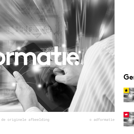
Programmatic
ering
Purpose Marketing
keting
Reputatie & crisis
nicatie
Ge
 de originele afbeelding
© adformatie