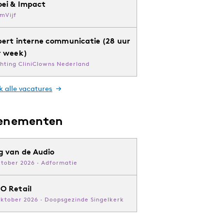
oei & Impact
mVijf
pert interne communicatie (28 uur
r week)
chting CliniClowns Nederland
k alle vacatures
enementen
g van de Audio
ktober 2026 · Adformatie
O Retail
oktober 2026 · Doopsgezinde Singelkerk