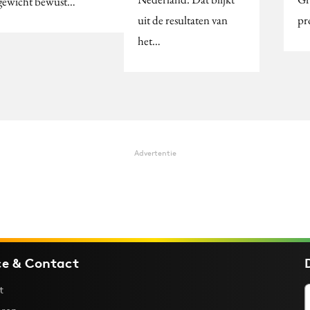
gewicht bewust…
uit de resultaten van
pr
het…
Advertentie
ce & Contact
t