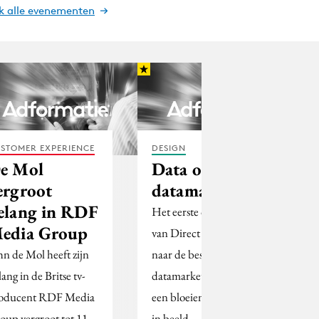
jk alle evenementen
STOMER EXPERIENCE
DESIGN
e Mol
Data over
ergroot
datamarketing
elang in RDF
Het eerste onderzoek
edia Group
van Direct Response
hn de Mol heeft zijn
naar de bestedingen van
ang in de Britse tv-
datamarketeers brengt
oducent RDF Media
een bloeiende branche
oup vergroot tot 11
in beeld.