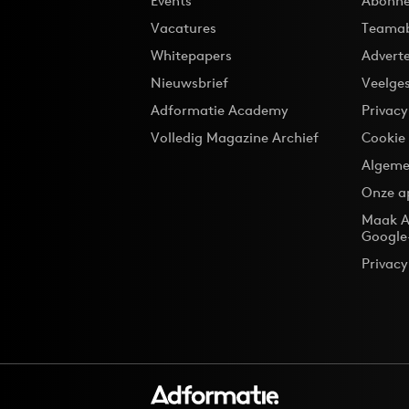
Events
Abonne
Vacatures
Teama
Whitepapers
Advert
Nieuwsbrief
Veelge
Adformatie Academy
Privac
Volledig Magazine Archief
Cookie
Algeme
Onze a
Maak A
Google
Privacy