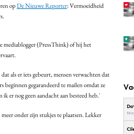
eren op
De Nieuwe Reporter
: Vermoeidheid
s.
ke mediablogger (PressThink) of hij het
ervaart.
zin dat als er iets gebeurt, mensen verwachten dat
zers beginnen gegarandeerd te mailen omdat ze
Va
 ik er nog geen aandacht aan besteed heb.'
Da
eer onder zijn stukjes te plaatsen. Lekker
Sti
Cli