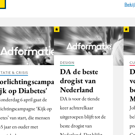
Beki
DESIGN
CU
DA de beste
D
TATIE & CRISIS
drogist van
v
orlichtingscampagne
Nederland
b
jk op Diabetes'
M
DA is voor de tiende
onderdag 6 april gaat de
keer achterelkaar
Jo
lichtingscampagne ‘Kijk op
uitgeroepen blijft tot de
bel
tes’ van start, die mensen
beste drogist van
pr
45 jaar en ouder met
Nederland. Dat blijkt
Gr