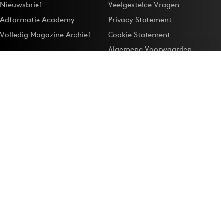
Nieuwsbrief
Veelgestelde Vragen
Adformatie Academy
Privacy Statement
Volledig Magazine Archief
Cookie Statement
Algemene Voorwaarden
Onze app
Maak Adformatie.nl je
Google-favoriet
Privacyinstellingen
Download de
Adformatie Nieuws App