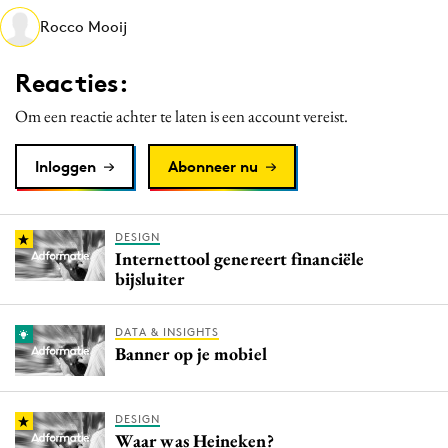
Media
Rocco Mooij
Merkstrategie
Reacties:
PR
Programmatic
Om een reactie achter te laten is een account vereist.
Purpose Marketing
Inloggen
Abonneer nu
Reputatie & crisis
DESIGN
Internettool genereert financiële
bijsluiter
DATA & INSIGHTS
Banner op je mobiel
DESIGN
Waar was Heineken?