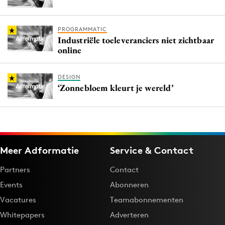
PROGRAMMATIC
Industriële toeleveranciers niet zichtbaar
online
DESIGN
‘Zonnebloem kleurt je wereld’
Meer Adformatie
Service & Contact
Partners
Contact
Events
Abonneren
Vacatures
Teamabonnementen
Whitepapers
Adverteren