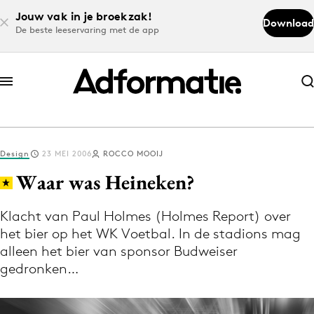
Jouw vak in je broekzak!
Download
De beste leeservaring met de app
Abonneer nu
Abonneer nu
Design
23 MEI 2006
ROCCO MOOIJ
Log in
Waar was Heineken?
Klacht van Paul Holmes (Holmes Report) over
Download de app
het bier op het WK Voetbal. In de stadions mag
Volg het laatste nieuws via de Adformatie
alleen het bier van sponsor Budweiser
Nieuws app
gedronken…