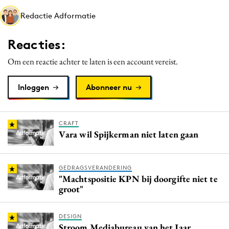
Media
Redactie Adformatie
Merkstrategie
Reacties:
PR
Programmatic
Om een reactie achter te laten is een account vereist.
Purpose Marketing
Inloggen
Abonneer nu
Reputatie & crisis
CRAFT
Vara wil Spijkerman niet laten gaan
GEDRAGSVERANDERING
"Machtspositie KPN bij doorgifte niet te
groot"
DESIGN
Stroom Mediabureau van het Jaar