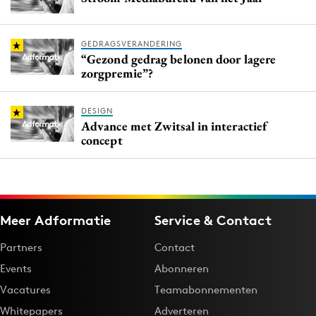
GEDRAGSVERANDERING
“Gezond gedrag belonen door lagere
zorgpremie”?
DESIGN
Advance met Zwitsal in interactief
concept
Meer Adformatie
Service & Contact
Partners
Contact
Events
Abonneren
Vacatures
Teamabonnementen
Whitepapers
Adverteren