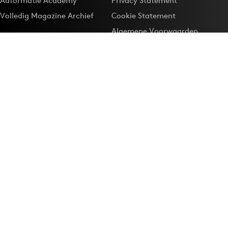
Adformatie Academy
Privacy Statement
Volledig Magazine Archief
Cookie Statement
Algemene Voorwaarden
Onze app
Maak Adformatie.nl je
Google-favoriet
Privacyinstellingen
Download de
Adformatie Nieuws App