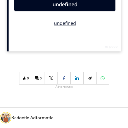
Bureaus
Campagnes
Carriere
Contentmarketing
Craft
Customer Experience
Data & Insights
Design
Digital transformation
0
0
Diversiteit
Advertentie
Effectiviteit
Gedragsverandering
Influencer marketing
Interne communicatie
Redactie Adformatie
Martech