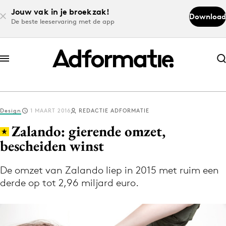
Jouw vak in je broekzak!
Download
De beste leeservaring met de app
Abonneer nu
Abonneer nu
Design
1 MAART 2016
REDACTIE ADFORMATIE
Log in
Zalando: gierende omzet,
bescheiden winst
Download de app
Volg het laatste nieuws via de Adformatie
De omzet van Zalando liep in 2015 met ruim een
derde op tot 2,96 miljard euro.
Nieuws app