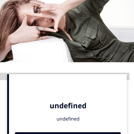
Menu
Home
9 sept: GenAI-training
12 nov: MarketingLive!
Adverteren
Events
Advertentie
Opleidingen
Vacatures
Academy
Partners
Topics
Artificial Intelligence