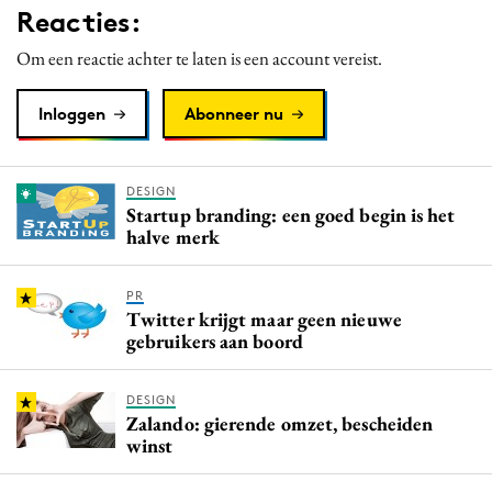
Reacties:
Media
Merkstrategie
Om een reactie achter te laten is een account vereist.
PR
Inloggen
Abonneer nu
Programmatic
Purpose Marketing
Reputatie & crisis
DESIGN
Startup branding: een goed begin is het
halve merk
PR
Twitter krijgt maar geen nieuwe
gebruikers aan boord
DESIGN
Zalando: gierende omzet, bescheiden
winst