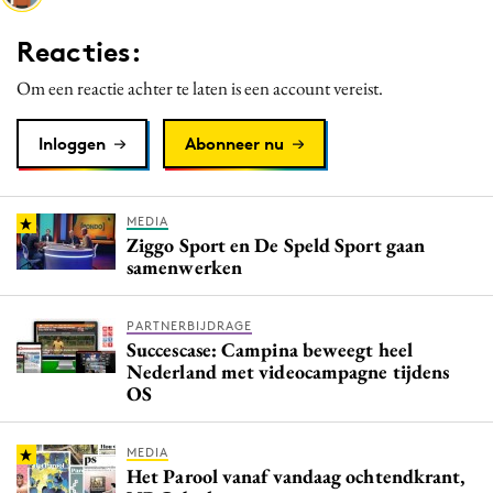
Media
Reacties:
Merkstrategie
Om een reactie achter te laten is een account vereist.
PR
Programmatic
Inloggen
Abonneer nu
Purpose Marketing
Reputatie & crisis
MEDIA
Ziggo Sport en De Speld Sport gaan
samenwerken
PARTNERBIJDRAGE
Succescase: Campina beweegt heel
Nederland met videocampagne tijdens
OS
MEDIA
Het Parool vanaf vandaag ochtendkrant,