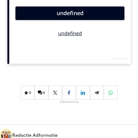
Bureaus
Campagnes
Carriere
Contentmarketing
Craft
Customer Experience
Data & Insights
Design
Digital transformation
Diversiteit
0
0
Effectiviteit
Advertentie
Gedragsverandering
Influencer marketing
Interne communicatie
Redactie Adformatie
Martech