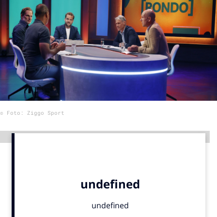
Menu
Home
9 sept: GenAI-training
12 nov: MarketingLive!
Adverteren
© Foto: Ziggo Sport
Events
Opleidingen
Advertentie
Vacatures
Academy
Partners
Topics
Artificial Intelligence