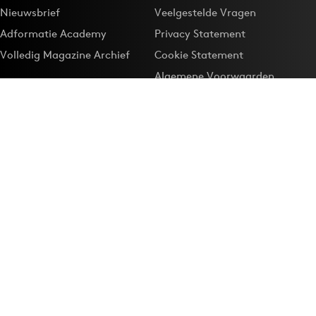
Nieuwsbrief
Veelgestelde Vragen
Adformatie Academy
Privacy Statement
Volledig Magazine Archief
Cookie Statement
Algemene Voorwaarden
Onze app
Maak Adformatie.nl je
Google-favoriet
Privacyinstellingen
Download de
Adformatie Nieuws App