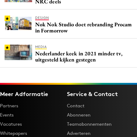
NRC deels
DESIGN
Nok Nok Studio doet rebranding Procam
in Formorrow
MEDIA
Nederlander keek in 2021 minder tv,
uitgesteld kijken gestegen
Meer Adformatie
Service & Contact
Partners
Contact
Events
Abonneren
Vacatures
Teamabonnementen
Whitepapers
Adverteren