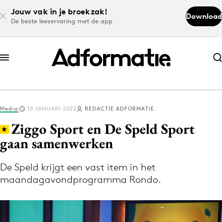
Jouw vak in je broekzak!
Download
De beste leeservaring met de app
Abonneer nu
Abonneer nu
Media
10 JANUARI 2022
REDACTIE ADFORMATIE
Log in
Ziggo Sport en De Speld Sport
gaan samenwerken
Download de app
Volg het laatste nieuws via de Adformatie
De Speld krijgt een vast item in het
maandagavondprogramma Rondo.
Nieuws app