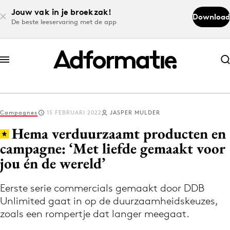
Jouw vak in je broekzak!
Download
De beste leeservaring met de app
Abonneer nu
Abonneer nu
Campagnes
15 FEBRUARI 2022
JASPER MULDER
Log in
Hema verduurzaamt producten en
campagne: ‘Met liefde gemaakt voor
jou én de wereld’
Download de app
Volg het laatste nieuws via de Adformatie
Eerste serie commercials gemaakt door DDB
Nieuws app
Unlimited gaat in op de duurzaamheidskeuzes,
zoals een rompertje dat langer meegaat.