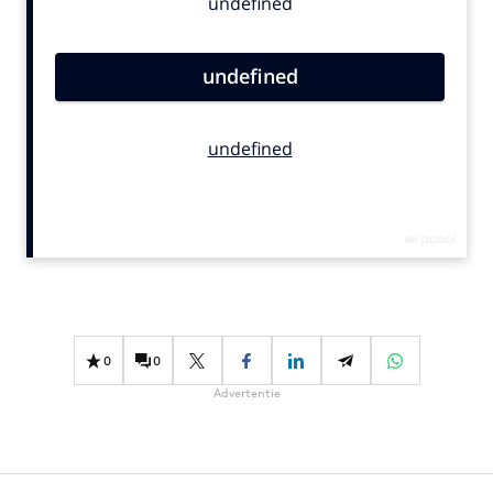
Bureaus
Campagnes
Carriere
Contentmarketing
Craft
Customer Experience
Data & Insights
Design
Digital transformation
Diversiteit
Effectiviteit
0
0
Gedragsverandering
Advertentie
Influencer marketing
Interne communicatie
Martech