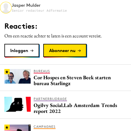
Jasper Mulder
Media
Senior redacteur Adformatie
Merkstrategie
PR
Reacties:
Programmatic
Om een reactie achter te laten is een account vereist.
Purpose Marketing
Reputatie & crisis
Inloggen
Abonneer nu
BUREAUS
Cor Hospes en Steven Beek starten
bureau Starlingz
PARTNERBIJDRAGE
Ogilvy Social.Lab Amsterdam Trends
report 2022
CAMPAGNES