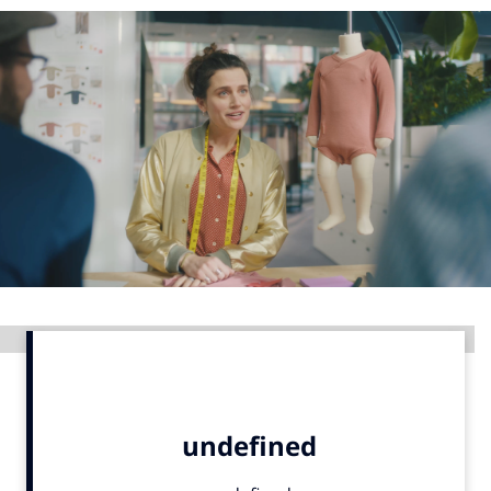
Menu
Home
9 sept: GenAI-training
12 nov: MarketingLive!
Adverteren
Events
Opleidingen
Vacatures
Advertentie
Academy
Partners
Topics
Artificial Intelligence