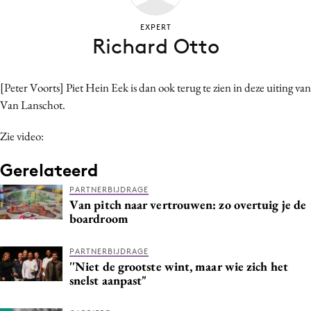
Bureaus
EXPERT
Campagnes
Richard Otto
Carriere
Contentmarketing
[Peter Voorts] Piet Hein Eek is dan ook terug te zien in deze uiting van
Craft
Van Lanschot.
Customer Experience
Zie video:
Data & Insights
Design
Gerelateerd
Digital transformation
PARTNERBIJDRAGE
Diversiteit
Van pitch naar vertrouwen: zo overtuig je de
boardroom
Effectiviteit
Gedragsverandering
PARTNERBIJDRAGE
Influencer marketing
''Niet de grootste wint, maar wie zich het
snelst aanpast"
Interne communicatie
Martech