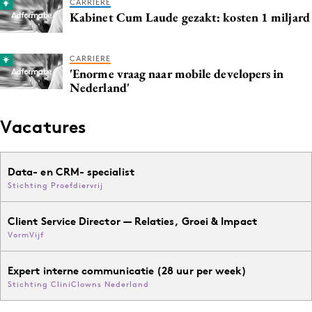
CARRIERE
Media
Kabinet Cum Laude gezakt: kosten 1 miljard
Merkstrategie
PR
CARRIERE
'Enorme vraag naar mobile developers in
Programmatic
Nederland'
Purpose Marketing
Reputatie & crisis
Vacatures
Data- en CRM- specialist
Stichting Proefdiervrij
Client Service Director — Relaties, Groei & Impact
VormVijf
Expert interne communicatie (28 uur per week)
Stichting CliniClowns Nederland