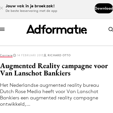
Jouw vak in je broekzak!
Download
De beste leeservaring met de app
Abonneer nu
Abonneer nu
Carriere
14 FEBRUARI 2013
RICHARD OTTO
Log in
Augmented Reality campagne voor
Van Lanschot Bankiers
Download de app
Volg het laatste nieuws via de Adformatie
Het Nederlandse augmented reality bureau
Dutch Rose Media heeft voor Van Lanschot
Nieuws app
Bankiers een augmented reality campagne
ontwikkeld,…