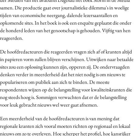
Bureaus
samen. Die productie gaat over journalistieke dilemma's in woelige
tijden van economische neergang, dalende lezersaantallen en
Campagnes
opkomende sites. In het boek is ook een enquête geplaatst die onder
Carriere
de honderd leden van het genootschap is gehouden. Vijftig van hen
Contentmarketing
reageerden.
Craft
De hoofdredacteuren die reageerden vragen zich af of kranten altijd
Customer Experience
in papieren vorm zullen blijven verschijnen. Uitwijken naar betaalde
Data & Insights
sites zou een oplossing kunnen zijn, opperen zij. De ondervraagden
Design
denken verder in meerderheid dat het niet nodig is om nieuws te
Digital transformation
populariseren om publiek aan zich te binden. De meeste
Diversiteit
respondenten wijzen op de belangstelling voor kwaliteitskranten die
nog steeds hoog is. Sommigen verwachten dat er de belangstelling
Effectiviteit
voor leuk gebracht nieuws wel weer gaat afnemen.
Gedragsverandering
Influencer marketing
Een meerderheid van de hoofdredacteuren is van mening dat
Interne communicatie
regionale kranten zich vooral moeten richten op regionaal en lokaal
nieuws om zo te overleven. Hoe scherper het profiel, hoe kansrijker
Martech