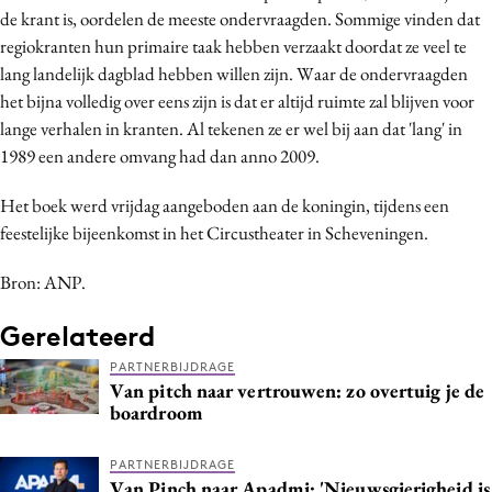
de krant is, oordelen de meeste ondervraagden. Sommige vinden dat
Media
regiokranten hun primaire taak hebben verzaakt doordat ze veel te
Merkstrategie
lang landelijk dagblad hebben willen zijn. Waar de ondervraagden
PR
het bijna volledig over eens zijn is dat er altijd ruimte zal blijven voor
Programmatic
lange verhalen in kranten. Al tekenen ze er wel bij aan dat 'lang' in
1989 een andere omvang had dan anno 2009.
Purpose Marketing
Reputatie & crisis
Het boek werd vrijdag aangeboden aan de koningin, tijdens een
feestelijke bijeenkomst in het Circustheater in Scheveningen.
Bron: ANP.
Gerelateerd
PARTNERBIJDRAGE
Van pitch naar vertrouwen: zo overtuig je de
boardroom
PARTNERBIJDRAGE
Van Pinch naar Apadmi: 'Nieuwsgierigheid is