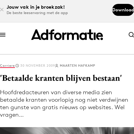
Jouw vak in je broekzak!
Download
De beste leeservaring met de app
Abonneer nu
Abonneer nu
Carriere
30 NOVEMBER 2009
MAARTEN HAFKAMP
Log in
'Betaalde kranten blijven bestaan'
Hoofdredacteuren van diverse media zien
Download de app
betaalde kranten voorlopig nog niet verdwijnen
Volg het laatste nieuws via de Adformatie
ten gunste van gratis nieuws op websites. Wel
Nieuws app
vragen…