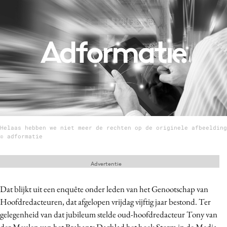
Menu
Home
9 sept: GenAI-training
12 nov: MarketingLive!
Adverteren
Events
Helaas hebben we niet meer de rechten op de originele afbeelding
Opleidingen
© adformatie
Vacatures
Advertentie
Academy
Partners
Dat blijkt uit een enquête onder leden van het Genootschap van
Topics
Hoofdredacteuren, dat afgelopen vrijdag vijftig jaar bestond. Ter
gelegenheid van dat jubileum stelde oud-hoofdredacteur Tony van
Artificial Intelligence
der Meulen van het Brabants Dagblad het boek Storm in de Media