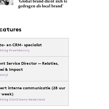
'Global brand dient zich te
gedragen als local brand'
catures
ta- en CRM- specialist
chting Proefdiervrij
ent Service Director — Relaties,
oei & Impact
mVijf
pert interne communicatie (28 uur
r week)
chting CliniClowns Nederland