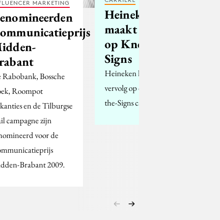
FLUENCER MARKETING
Heineken
enomineerden
maakt vervolg
ommunicatieprijs
op Know the
idden-
Signs
rabant
Heineken komt met een
 Rabobank, Bossche
vervolg op de Know-
ek, Roompot
the-Signs campagne.
kanties en de Tilburgse
il campagne zijn
nomineerd voor de
mmunicatieprijs
dden-Brabant 2009.