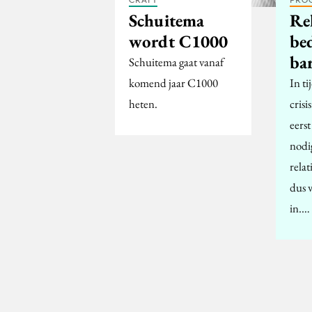
Schuitema
Rel
wordt C1000
be
bar
Schuitema gaat vanaf
komend jaar C1000
In ti
heten.
crisi
eerst
nodi
relat
dus v
in.…