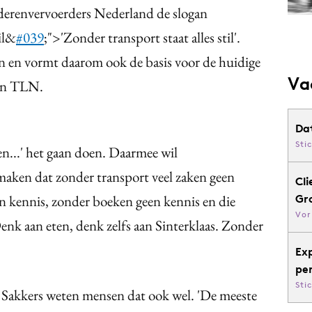
derenvervoerders Nederland de slogan
til&
#039
;">'Zonder transport staat alles stil'.
en en vormt daarom ook de basis voor de huidige
Va
van TLN.
Da
Sti
n...' het gaan doen. Daarmee wil
aken dat zonder transport veel zaken geen
Cli
 kennis, zonder boeken geen kennis en die
Gr
Vor
k aan eten, denk zelfs aan Sinterklaas. Zonder
Ex
pe
Sti
Sakkers weten mensen dat ook wel. 'De meeste