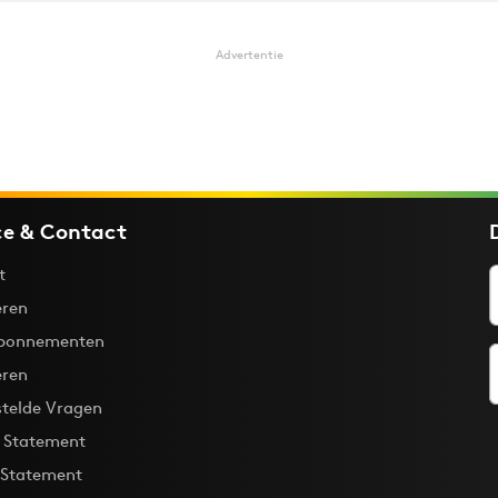
Advertentie
ce & Contact
t
ren
bonnementen
eren
stelde Vragen
y Statement
 Statement