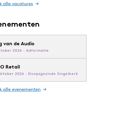
k alle vacatures
enementen
g van de Audio
ktober 2026 · Adformatie
O Retail
oktober 2026 · Doopsgezinde Singelkerk
jk alle evenementen