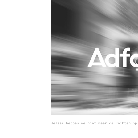
Carriere
Effectiviteit
Contentmarketing
Gedragsverand
Craft
Influencer mar
Customer Experience
Interne commu
Data & Insights
Martech
Helaas hebben we niet meer de rechten op