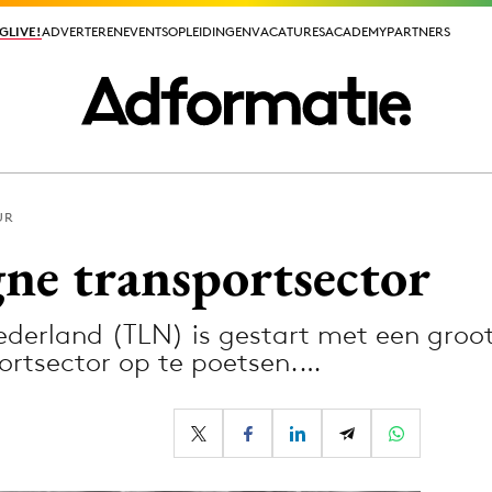
GLIVE!
GLIVE!
ADVERTEREN
ADVERTEREN
EVENTS
EVENTS
OPLEIDINGEN
OPLEIDINGEN
VACATURES
VACATURES
ACADEMY
ACADEMY
PARTNERS
PARTNERS
UR
ieuws app
e transportsector
Nederland (TLN) is gestart met een gr
ortsector op te poetsen.…
Media
ormation
Merkstrategie
PR