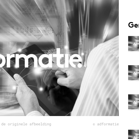
Programmatic
ering
Purpose Marketing
keting
Reputatie & crisis
Ge
nicatie
 de originele afbeelding
© adformatie