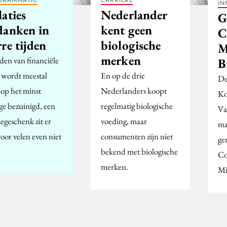
IN
aties
Nederlander
G
danken in
kent geen
C
re tijden
biologische
M
merken
jden van financiële
B
s wordt meestal
En op de drie
De
 op het minst
Nederlanders koopt
Ko
ge bezuinigd, een
regelmatig biologische
Va
iegeschenk zit er
voeding, maar
ma
oor velen even niet
consumenten zijn niet
ge
bekend met biologische
Co
merken.
Mi