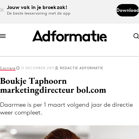
Jouw vak in je broekzak!
Download
De beste leeservaring met de app
Abonneer nu
Abonneer nu
Carriere
11 DECEMBER 2017
REDACTIE ADFORMATIE
Log in
Boukje Taphoorn
marketingdirecteur bol.com
Download de app
Volg het laatste nieuws via de Adformatie
Daarmee is per 1 maart volgend jaar de directie
weer compleet.
Nieuws app