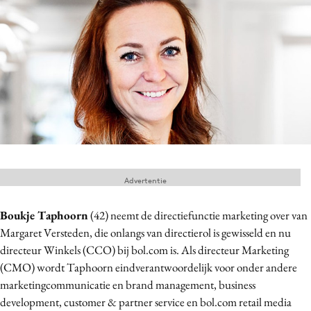
Menu
Home
9 sept: GenAI-training
12 nov: MarketingLive!
Adverteren
Events
Advertentie
Opleidingen
Vacatures
Boukje Taphoorn
(42) neemt de directiefunctie marketing over van
Academy
Margaret Versteden, die onlangs van directierol is gewisseld en nu
directeur Winkels (CCO) bij bol.com is. Als directeur Marketing
Partners
(CMO) wordt Taphoorn eindverantwoordelijk voor onder andere
Topics
marketingcommunicatie en brand management, business
development, customer & partner service en bol.com retail media
Artificial Intelligence