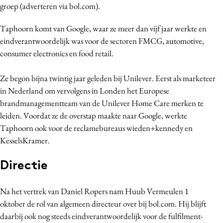
groep (adverteren via bol.com).
Bureaus
Campagnes
Taphoorn komt van Google, waar ze meer dan vijf jaar werkte en
Carriere
eindverantwoordelijk was voor de sectoren FMCG, automotive,
consumer electronics en food retail.
Contentmarketing
Craft
Ze begon bijna twintig jaar geleden bij Unilever. Eerst als marketeer
Customer Experience
in Nederland om vervolgens in Londen het Europese
Data & Insights
brandmanagementteam van de Unilever Home Care merken te
Design
leiden. Voordat ze de overstap maakte naar Google, werkte
Taphoorn ook voor de reclamebureaus wieden+kennedy en
Digital transformation
KesselsKramer.
Diversiteit
Effectiviteit
Directie
Gedragsverandering
Influencer marketing
Na het vertrek van Daniel Ropers nam Huub Vermeulen 1
oktober de rol van algemeen directeur over bij bol.com. Hij blijft
Interne communicatie
daarbij ook nog steeds eindverantwoordelijk voor de fulfilment-
Martech