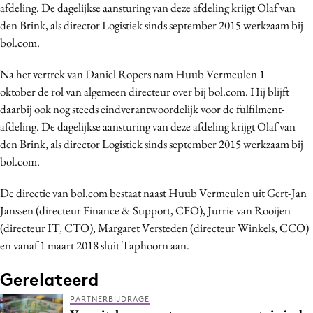
afdeling. De dagelijkse aansturing van deze afdeling krijgt Olaf van
Media
den Brink, als director Logistiek sinds september 2015 werkzaam bij
Merkstrategie
bol.com.
PR
Na het vertrek van Daniel Ropers nam Huub Vermeulen 1
Programmatic
oktober de rol van algemeen directeur over bij bol.com. Hij blijft
Purpose Marketing
daarbij ook nog steeds eindverantwoordelijk voor de fulfilment-
Reputatie & crisis
afdeling. De dagelijkse aansturing van deze afdeling krijgt Olaf van
den Brink, als director Logistiek sinds september 2015 werkzaam bij
bol.com.
De directie van bol.com bestaat naast Huub Vermeulen uit Gert-Jan
Janssen (directeur Finance & Support, CFO), Jurrie van Rooijen
(directeur IT, CTO), Margaret Versteden (directeur Winkels, CCO)
en vanaf 1 maart 2018 sluit Taphoorn aan.
Gerelateerd
PARTNERBIJDRAGE