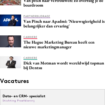
Van pitch naar vertrouwen: zo overtuig je de
boardroom
PARTNERBIJDRAGE
Van Pinch naar Apadmi: 'Nieuwsgierigheid is
belangrijker dan ervaring'
CARRIERE
The Hague Marketing Bureau heeft een
nieuwe marketingmanager
CARRIERE
Dick van Motman wordt wereldwijd topman
bij Dentsu
Vacatures
Data- en CRM- specialist
Stichting Proefdiervrij