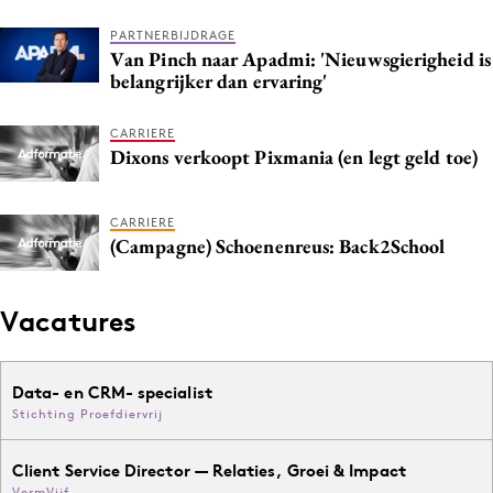
Media
PARTNERBIJDRAGE
Merkstrategie
Van Pinch naar Apadmi: 'Nieuwsgierigheid is
belangrijker dan ervaring'
PR
Programmatic
CARRIERE
Dixons verkoopt Pixmania (en legt geld toe)
Purpose Marketing
Reputatie & crisis
CARRIERE
(Campagne) Schoenenreus: Back2School
Vacatures
Data- en CRM- specialist
Stichting Proefdiervrij
Client Service Director — Relaties, Groei & Impact
VormVijf