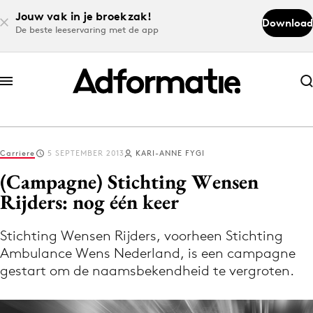
Jouw vak in je broekzak!
Download
De beste leeservaring met de app
Abonneer nu
Abonneer nu
Carriere
5 SEPTEMBER 2013
KARI-ANNE FYGI
Log in
(Campagne) Stichting Wensen
Rijders: nog één keer
Download de app
Volg het laatste nieuws via de Adformatie
Stichting Wensen Rijders, voorheen Stichting
Ambulance Wens Nederland, is een campagne
Nieuws app
gestart om de naamsbekendheid te vergroten.