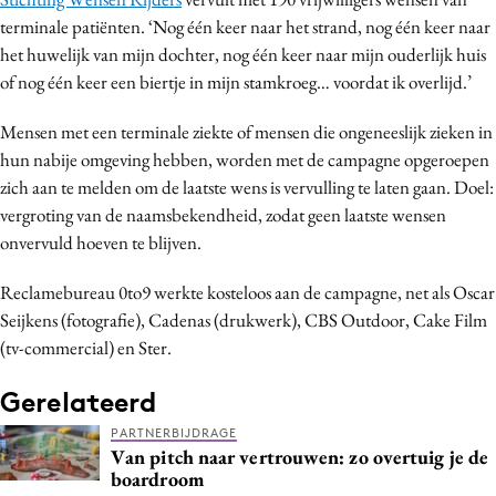
Bureaus
terminale patiënten. ‘Nog één keer naar het strand, nog één keer naar
het huwelijk van mijn dochter, nog één keer naar mijn ouderlijk huis
Campagnes
of nog één keer een biertje in mijn stamkroeg… voordat ik overlijd.’
Carriere
Contentmarketing
Mensen met een terminale ziekte of mensen die ongeneeslijk zieken in
Craft
hun nabije omgeving hebben, worden met de campagne opgeroepen
zich aan te melden om de laatste wens is vervulling te laten gaan. Doel:
Customer Experience
vergroting van de naamsbekendheid, zodat geen laatste wensen
Data & Insights
onvervuld hoeven te blijven.
Design
Digital transformation
Reclamebureau 0to9 werkte kosteloos aan de campagne, net als Oscar
Seijkens (fotografie), Cadenas (drukwerk), CBS Outdoor, Cake Film
Diversiteit
(tv-commercial) en Ster.
Effectiviteit
Gedragsverandering
Gerelateerd
Influencer marketing
PARTNERBIJDRAGE
Interne communicatie
Van pitch naar vertrouwen: zo overtuig je de
boardroom
Martech