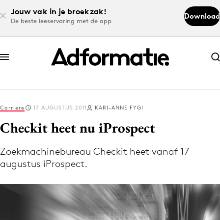
Jouw vak in je broekzak!
Download
De beste leeservaring met de app
Abonneer nu
Abonneer nu
Carriere
17 AUGUSTUS 2011
KARI-ANNE FYGI
Log in
Checkit heet nu iProspect
Zoekmachinebureau Checkit heet vanaf 17
Download de app
augustus iProspect.
Volg het laatste nieuws via de Adformatie
Nieuws app