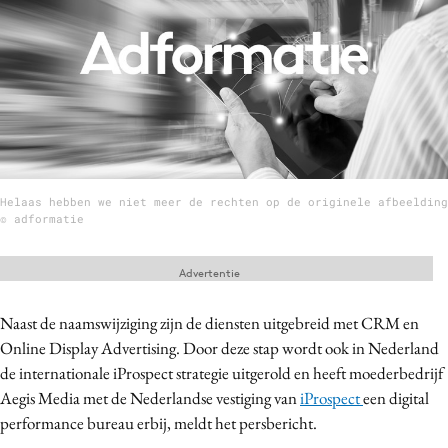
Menu
Home
9 sept: GenAI-training
12 nov: MarketingLive!
Helaas hebben we niet meer de rechten op de originele afbeelding
Adverteren
© adformatie
Events
Opleidingen
Advertentie
Vacatures
Naast de naamswijziging zijn de diensten uitgebreid met CRM en
Academy
Online Display Advertising. Door deze stap wordt ook in Nederland
Partners
de internationale iProspect strategie uitgerold en heeft moederbedrijf
Topics
Aegis Media met de Nederlandse vestiging van
iProspect
een digital
performance bureau erbij, meldt het persbericht.
Artificial Intelligence