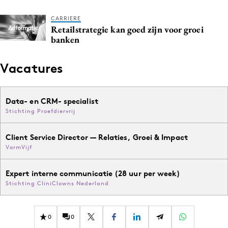
Media
CARRIERE
Merkstrategie
Retailstrategie kan goed zijn voor groei
banken
PR
Programmatic
Vacatures
Purpose Marketing
Reputatie & crisis
Data- en CRM- specialist
Stichting Proefdiervrij
Client Service Director — Relaties, Groei & Impact
VormVijf
Expert interne communicatie (28 uur per week)
Stichting CliniClowns Nederland
0
0