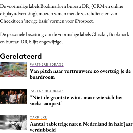
De voormalige labels Bookmark en bureau DR, (CRM en online
Bureaus
display advertising), moeten samen met de searchdiensten van
Campagnes
Checkit een ‘stevige basis’ vormen voor iProspect.
Carriere
Contentmarketing
De personele bezetting van de voormalige labels Checkit, Bookmark
en bureau DR blijft ongewijzigd.
Craft
Customer Experience
Gerelateerd
Data & Insights
PARTNERBIJDRAGE
Design
Van pitch naar vertrouwen: zo overtuig je de
boardroom
Digital transformation
Diversiteit
PARTNERBIJDRAGE
Effectiviteit
''Niet de grootste wint, maar wie zich het
snelst aanpast"
Gedragsverandering
Influencer marketing
CARRIERE
Interne communicatie
Aantal tableteigenaren Nederland in half jaar
verdubbeld
Martech