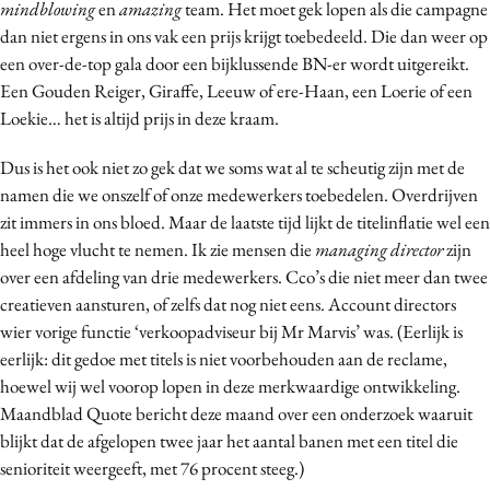
mindblowing
en
amazing
team. Het moet gek lopen als die campagne
dan niet ergens in ons vak een prijs krijgt toebedeeld. Die dan weer op
een over-de-top gala door een bijklussende BN-er wordt uitgereikt.
Een Gouden Reiger, Giraffe, Leeuw of ere-Haan, een Loerie of een
Loekie… het is altijd prijs in deze kraam.
Dus is het ook niet zo gek dat we soms wat al te scheutig zijn met de
namen die we onszelf of onze medewerkers toebedelen. Overdrijven
zit immers in ons bloed. Maar de laatste tijd lijkt de titelinflatie wel een
heel hoge vlucht te nemen. Ik zie mensen die
managing director
zijn
over een afdeling van drie medewerkers. Cco’s die niet meer dan twee
creatieven aansturen, of zelfs dat nog niet eens. Account directors
wier vorige functie ‘verkoopadviseur bij Mr Marvis’ was. (Eerlijk is
eerlijk: dit gedoe met titels is niet voorbehouden aan de reclame,
hoewel wij wel voorop lopen in deze merkwaardige ontwikkeling.
Maandblad Quote bericht deze maand over een onderzoek waaruit
blijkt dat de afgelopen twee jaar het aantal banen met een titel die
senioriteit weergeeft, met 76 procent steeg.)