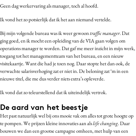
Geen dag werkervaring als manager, toch al hoofd.
Media
Merkstrategie
Ik vond het zo potsierlijk dat ik het aan niemand vertelde.
PR
Bij mijn volgende bureau was ik weer gewoon
traffic manager
. Dat
Programmatic
ging goed, en ik mocht een opleiding van de VIA gaan volgen om
Purpose Marketing
operations manager te worden. Dat gaf me meer inzicht in mijn werk,
Reputatie & crisis
toegang tot het managementteam van het bureau, en een nieuw
visitekaartje. Want die had je toen nog. Daar stopte het dan ook, de
verwachte salarisverhoging zat er niet in. De beloning zat ‘m in een
nieuwe titel, die me dus verder niets extra’s opleverde.
Ik vond dat zo teleurstellend dat ik uiteindelijk vertrok.
De aard van het beestje
Het past natuurlijk wel bij ons mooie vak om alles tot grote hoogte op
te pompen. We prijzen kleine innovaties aan als
life changing
. Daar
bouwen we dan een grootse campagne omheen, met hulp van een