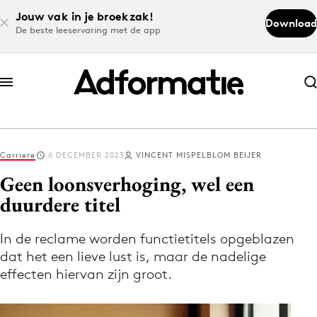
Jouw vak in je broekzak!
Download
De beste leeservaring met de app
Abonneer nu
Abonneer nu
Carriere
6 DECEMBER 2023
VINCENT MISPELBLOM BEIJER
Log in
Geen loonsverhoging, wel een
duurdere titel
Download de app
Volg het laatste nieuws via de Adformatie
In de reclame worden functietitels opgeblazen
dat het een lieve lust is, maar de nadelige
Nieuws app
effecten hiervan zijn groot.