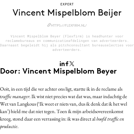
EXPERT
Bureaus
Vincent Mispelblom Beijer
Campagnes
Carriere
HTTPS://FLEXFIRM.NL/
Contentmarketing
Vincent Mispelblom Beyer (Flexfirm) is headhunter voor
reclamebureaus en communicatieafdelingen van adverteerders.
Craft
Daarnaast begeleidt hij als pitchconsultant bureauselecties voor
adverteerders.
Customer Experience
Data & Insights
Design
Door: Vincent Mispelblom Beyer
Digital transformation
Diversiteit
Ooit, in een tijd die ver achter ons ligt, startte ik in de reclame als
Effectiviteit
t
raffic manager
. Ik wist niet precies wat dat was, maar indachtig de
Wet van Langkous (‘Ik weet er niets van, dus ik denk dat ik het wel
Gedragsverandering
kan’) hield me dat niet tegen. Toen ik mijn arbeidsovereenkomst
Influencer marketing
kreeg, stond daar een verrassing in: ik was direct al
hoofd traffic en
Interne communicatie
productie
.
Martech