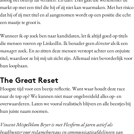
markt op met een titel die hij of zij niet kan waarmaken. Met het risico
dat hij of zij met titel en al aangenomen wordt op een positie die echt
een maatje te groot is.
Wanneer ik op zoek ben naar kandidaten, let ik altijd goed op titels
die mensen voeren op LinkedIn. Ik benader geen
director
als ik een
manage
r zoek. En zo zitten deze mensen verstopt achter een onjuiste
titel, waardoor ze bij mij uit zicht zijn. Allemaal niet bevorderlijk voor
hun loopbaan.
The Great Reset
Hoogste tijd voor een beetje reflectie. Want waar houdt deze race
naar de top op? We kunnen niet maar ongebreideld alles op- en
overwaarderen. Laten we vooral realistisch blijven en alle beestjes bij
hun juiste naam noemen.
Vincent Mispelblom Beyer is met Flexfirm al jaren actief als
headhunter voor reclamebureaus en communicatieafdelingen van