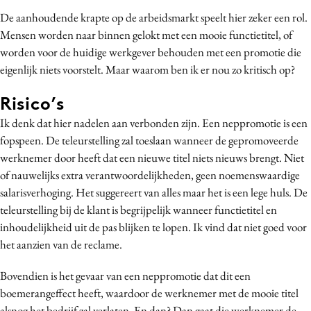
De aanhoudende krapte op de arbeidsmarkt speelt hier zeker een rol.
Mensen worden naar binnen gelokt met een mooie functietitel, of
worden voor de huidige werkgever behouden met een promotie die
eigenlijk niets voorstelt. Maar waarom ben ik er nou zo kritisch op?
Risico’s
Ik denk dat hier nadelen aan verbonden zijn. Een neppromotie is een
fopspeen. De teleurstelling zal toeslaan wanneer de gepromoveerde
werknemer door heeft dat een nieuwe titel niets nieuws brengt. Niet
of nauwelijks extra verantwoordelijkheden, geen noemenswaardige
salarisverhoging. Het suggereert van alles maar het is een lege huls. De
teleurstelling bij de klant is begrijpelijk wanneer functietitel en
inhoudelijkheid uit de pas blijken te lopen. Ik vind dat niet goed voor
het aanzien van de reclame.
Bovendien is het gevaar van een neppromotie dat dit een
boemerangeffect heeft, waardoor de werknemer met de mooie titel
alsnog het bedrijf zal verlaten. En dan? Dan gaat die werknemer de