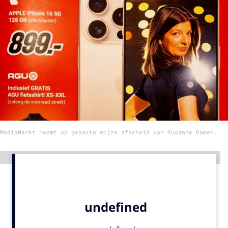
Menu
Home
9 sept: GenAI-training
12 nov: MarketingLive!
Adverteren
Events
MediaMarkt neemt op gepaste wijze afscheid van Susanne Damen.
Opleidingen
Vacatures
Advertentie
Academy
Partners
Topics
Artificial Intelligence