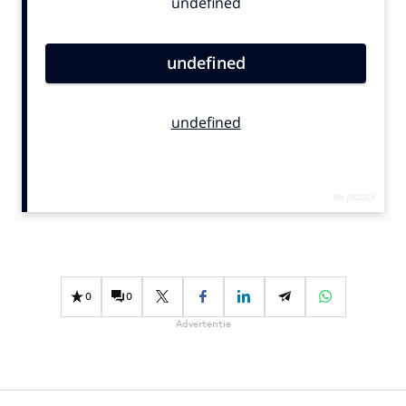
Bureaus
Campagnes
Carriere
Contentmarketing
Craft
Customer Experience
Data & Insights
Design
Digital transformation
Diversiteit
Effectiviteit
0
0
Gedragsverandering
Advertentie
Influencer marketing
Interne communicatie
Martech