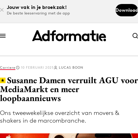
Jouw vak in je broekzak!
Download
De beste leeservaring met de app
Abonneer nu
Abonneer nu
Carriere
10 FEBRUARI 2025
LUCAS BOON
Log in
Susanne Damen verruilt AGU voor
MediaMarkt en meer
loopbaannieuws
Download de app
Volg het laatste nieuws via de Adformatie
Ons tweewekelijkse overzicht van movers &
Nieuws app
shakers in de marcombranche.