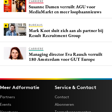
CARRIERE
Susanne Damen verruilt AGU voor
MediaMarkt en meer loopbaannieuws
BUREAUS
Mark Koot sluit zich aan als partner bij
Result Recruitment Group
CARRIERE
Managing director Eva Rausch verruilt
180 Amsterdam voor GUT Europe
Meer Adformatie
Service & Contact
Partners
Contact
Events
Abonneren
Vacatures
Teamabonnementen