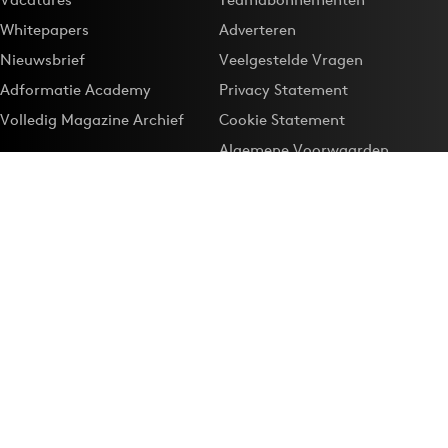
Whitepapers
Adverteren
Nieuwsbrief
Veelgestelde Vragen
Adformatie Academy
Privacy Statement
Volledig Magazine Archief
Cookie Statement
Algemene Voorwaarden
Onze app
Maak Adformatie.nl je
Google-favoriet
Privacyinstellingen
Download de
Adformatie Nieuws App