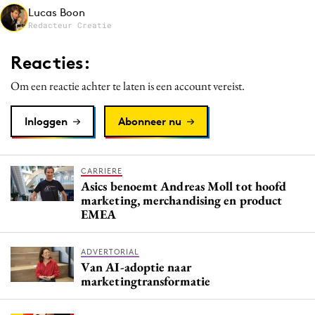
Lucas Boon
Media
Redacteur Creatie
Merkstrategie
PR
Reacties:
Programmatic
Om een reactie achter te laten is een account vereist.
Purpose Marketing
Reputatie & crisis
Inloggen
Abonneer nu
CARRIERE
Asics benoemt Andreas Moll tot hoofd
marketing, merchandising en product
EMEA
ADVERTORIAL
Van AI-adoptie naar
marketingtransformatie