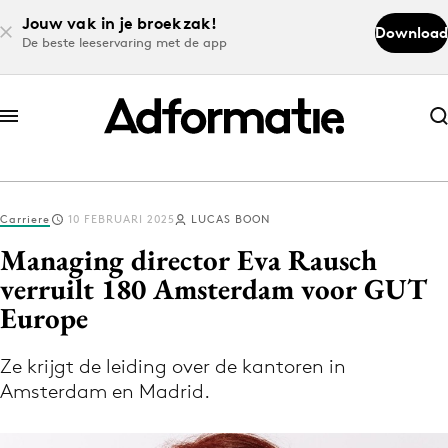
Jouw vak in je broekzak!
Download
De beste leeservaring met de app
Abonneer nu
Abonneer nu
Carriere
10 FEBRUARI 2025
LUCAS BOON
Log in
Managing director Eva Rausch
verruilt 180 Amsterdam voor GUT
Europe
Download de app
Volg het laatste nieuws via de Adformatie
Ze krijgt de leiding over de kantoren in
Nieuws app
Amsterdam en Madrid.