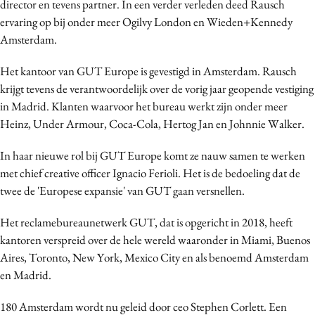
director en tevens partner. In een verder verleden deed Rausch
Bureaus
ervaring op bij onder meer Ogilvy London en Wieden+Kennedy
Campagnes
Amsterdam.
Carriere
Het kantoor van GUT Europe is gevestigd in Amsterdam. Rausch
Contentmarketing
krijgt tevens de verantwoordelijk over de vorig jaar geopende vestiging
Craft
in Madrid. Klanten waarvoor het bureau werkt zijn onder meer
Customer Experience
Heinz, Under Armour, Coca-Cola, Hertog Jan en Johnnie Walker.
Data & Insights
In haar nieuwe rol bij GUT Europe komt ze nauw samen te werken
Design
met chief creative officer Ignacio Ferioli. Het is de bedoeling dat de
Digital transformation
twee de 'Europese expansie' van GUT gaan versnellen.
Diversiteit
Het reclamebureaunetwerk GUT, dat is opgericht in 2018, heeft
Effectiviteit
kantoren verspreid over de hele wereld waaronder in Miami, Buenos
Gedragsverandering
Aires, Toronto, New York, Mexico City en als benoemd Amsterdam
Influencer marketing
en Madrid.
Interne communicatie
180 Amsterdam wordt nu geleid door ceo Stephen Corlett. Een
Martech