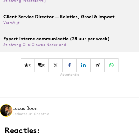
Stichting Proefdiervrij
Client Service Director — Relaties, Groei & Impact
VormVijf
Expert interne communicatie (28 uur per week)
Stichting CliniClowns Nederland
0
0
Advertentie
Lucas Boon
Redacteur Creatie
Reacties: