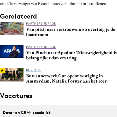
officiële vervanger van Rausch moet zich binnenkort aandienen.
Media
Merkstrategie
Gerelateerd
PR
PARTNERBIJDRAGE
Van pitch naar vertrouwen: zo overtuig je de
Programmatic
boardroom
Purpose Marketing
Reputatie & crisis
PARTNERBIJDRAGE
Van Pinch naar Apadmi: 'Nieuwsgierigheid is
belangrijker dan ervaring'
BUREAUS
Bureaunetwerk Gut opent vestiging in
Amsterdam, Natalia Forster aan het roer
Vacatures
Data- en CRM- specialist