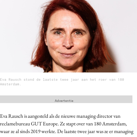
Menu
Home
9 sept: GenAI-training
12 nov: MarketingLive!
Adverteren
Events
Eva Rausch stond de laatste twee jaar aan het roer van 180
Opleidingen
Amsterdam.
Vacatures
Academy
Advertentie
Partners
Eva Rausch is aangesteld als de nieuwe managing director van
Topics
reclamebureau GUT Europe. Ze stapt over van 180 Amsterdam,
waar ze al sinds 2019 werkte. De laatste twee jaar was ze er managing
Artificial Intelligence