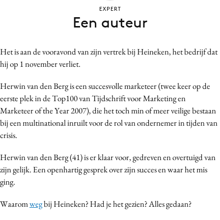
Bureaus
EXPERT
Een auteur
Campagnes
Carriere
Het is aan de vooravond van zijn vertrek bij Heineken, het bedrijf dat
Contentmarketing
hij op 1 november verliet.
Craft
Customer Experience
Herwin van den Berg is een succesvolle marketeer (twee keer op de
eerste plek in de Top100 van Tijdschrift voor Marketing en
Data & Insights
Marketeer of the Year 2007), die het toch min of meer veilige bestaan
Design
bij een multinational inruilt voor de rol van ondernemer in tijden van
Digital transformation
crisis.
Diversiteit
Herwin van den Berg (41) is er klaar voor, gedreven en overtuigd van
Effectiviteit
zijn gelijk. Een openhartig gesprek over zijn succes en waar het mis
Gedragsverandering
ging.
Influencer marketing
Interne communicatie
Waarom
weg
bij Heineken? Had je het gezien? Alles gedaan?
Martech