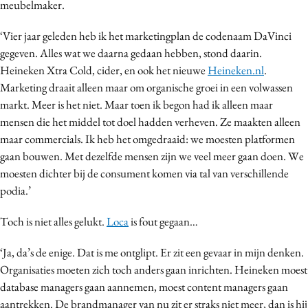
meubelmaker.
‘Vier jaar geleden heb ik het marketingplan de codenaam DaVinci
gegeven. Alles wat we daarna gedaan hebben, stond daarin.
Heineken Xtra Cold, cider, en ook het nieuwe
Heineken.nl
.
Marketing draait alleen maar om organische groei in een volwassen
markt. Meer is het niet. Maar toen ik begon had ik alleen maar
mensen die het middel tot doel hadden verheven. Ze maakten alleen
maar commercials. Ik heb het omgedraaid: we moesten platformen
gaan bouwen. Met dezelfde mensen zijn we veel meer gaan doen. We
moesten dichter bij de consument komen via tal van verschillende
podia.’
Toch is niet alles gelukt.
Loca
is fout gegaan…
‘Ja, da’s de enige. Dat is me ontglipt. Er zit een gevaar in mijn denken.
Organisaties moeten zich toch anders gaan inrichten. Heineken moest
database managers gaan aannemen, moest content managers gaan
aantrekken. De brandmanager van nu zit er straks niet meer, dan is hij