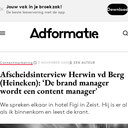
Jouw vak in je broekzak!
Download
De beste leeservaring met de app
Abonneer nu
Abonneer nu
Contentmarketing
3 NOVEMBER 2009
EEN AUTEUR
Log in
Afscheidsinterview Herwin vd Berg
(Heineken): ‘De brand manager
wordt een content manager'
Download de app
Volg het laatste nieuws via de Adformatie
We spreken elkaar in hotel Figi in Zeist. Hij is er al
Nieuws app
als ik binnenkom en leest de krant.