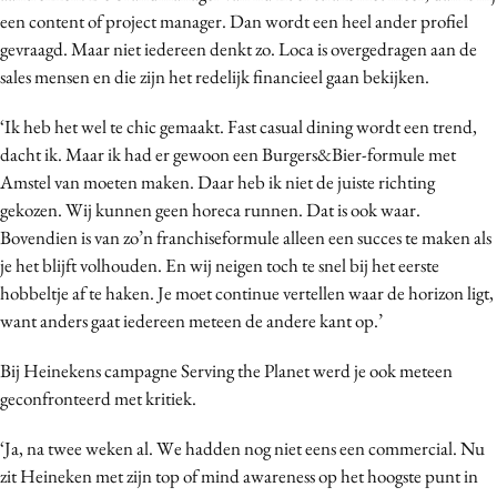
een content of project manager. Dan wordt een heel ander profiel
gevraagd. Maar niet iedereen denkt zo. Loca is overgedragen aan de
sales mensen en die zijn het redelijk financieel gaan bekijken.
‘Ik heb het wel te chic gemaakt. Fast casual dining wordt een trend,
dacht ik. Maar ik had er gewoon een Burgers&Bier-formule met
Amstel van moeten maken. Daar heb ik niet de juiste richting
gekozen. Wij kunnen geen horeca runnen. Dat is ook waar.
Bovendien is van zo’n franchiseformule alleen een succes te maken als
je het blijft volhouden. En wij neigen toch te snel bij het eerste
hobbeltje af te haken. Je moet continue vertellen waar de horizon ligt,
want anders gaat iedereen meteen de andere kant op.’
Bij Heinekens campagne Serving the Planet werd je ook meteen
geconfronteerd met kritiek.
‘Ja, na twee weken al. We hadden nog niet eens een commercial. Nu
zit Heineken met zijn top of mind awareness op het hoogste punt in