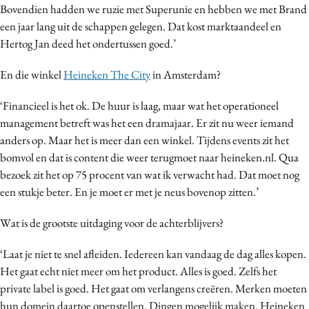
Bovendien hadden we ruzie met Superunie en hebben we met Brand
een jaar lang uit de schappen gelegen. Dat kost marktaandeel en
Hertog Jan deed het ondertussen goed.’
En die winkel
Heineken The City
in Amsterdam?
‘Financieel is het ok. De huur is laag, maar wat het operationeel
management betreft was het een dramajaar. Er zit nu weer iemand
anders op. Maar het is meer dan een winkel. Tijdens events zit het
bomvol en dat is content die weer terugmoet naar heineken.nl. Qua
bezoek zit het op 75 procent van wat ik verwacht had. Dat moet nog
een stukje beter. En je moet er met je neus bovenop zitten.’
Wat is de grootste uitdaging voor de achterblijvers?
‘Laat je niet te snel afleiden. Iedereen kan vandaag de dag alles kopen.
Het gaat echt niet meer om het product. Alles is goed. Zelfs het
private label is goed. Het gaat om verlangens creëren. Merken moeten
hun domein daartoe openstellen. Dingen mogelijk maken. Heineken