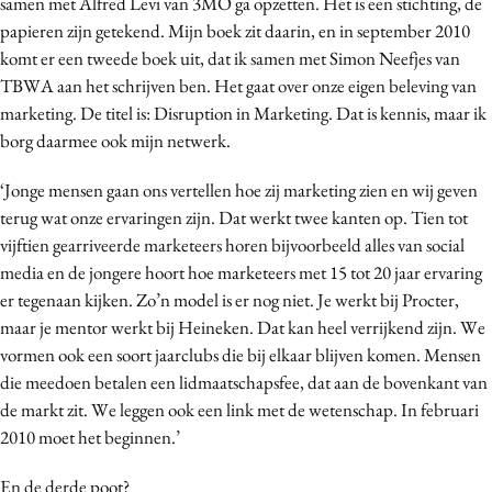
samen met Alfred Levi van 3MO ga opzetten. Het is een stichting, de
papieren zijn getekend. Mijn boek zit daarin, en in september 2010
komt er een tweede boek uit, dat ik samen met Simon Neefjes van
TBWA aan het schrijven ben. Het gaat over onze eigen beleving van
marketing. De titel is: Disruption in Marketing. Dat is kennis, maar ik
borg daarmee ook mijn netwerk.
‘Jonge mensen gaan ons vertellen hoe zij marketing zien en wij geven
terug wat onze ervaringen zijn. Dat werkt twee kanten op. Tien tot
vijftien gearriveerde marketeers horen bijvoorbeeld alles van social
media en de jongere hoort hoe marketeers met 15 tot 20 jaar ervaring
er tegenaan kijken. Zo’n model is er nog niet. Je werkt bij Procter,
maar je mentor werkt bij Heineken. Dat kan heel verrijkend zijn. We
vormen ook een soort jaarclubs die bij elkaar blijven komen. Mensen
die meedoen betalen een lidmaatschapsfee, dat aan de bovenkant van
de markt zit. We leggen ook een link met de wetenschap. In februari
2010 moet het beginnen.’
En de derde poot?