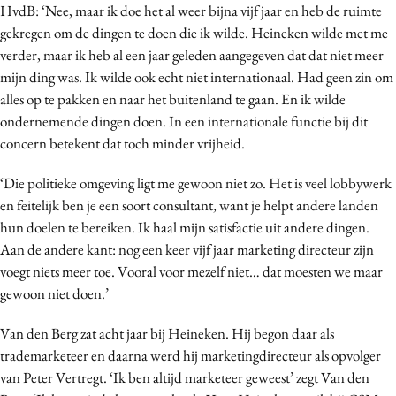
HvdB: ‘Nee, maar ik doe het al weer bijna vijf jaar en heb de ruimte
Media
gekregen om de dingen te doen die ik wilde. Heineken wilde met me
Merkstrategie
verder, maar ik heb al een jaar geleden aangegeven dat dat niet meer
PR
mijn ding was. Ik wilde ook echt niet internationaal. Had geen zin om
alles op te pakken en naar het buitenland te gaan. En ik wilde
Programmatic
ondernemende dingen doen. In een internationale functie bij dit
Purpose Marketing
concern betekent dat toch minder vrijheid.
Reputatie & crisis
‘Die politieke omgeving ligt me gewoon niet zo. Het is veel lobbywerk
en feitelijk ben je een soort consultant, want je helpt andere landen
hun doelen te bereiken. Ik haal mijn satisfactie uit andere dingen.
Aan de andere kant: nog een keer vijf jaar marketing directeur zijn
voegt niets meer toe. Vooral voor mezelf niet… dat moesten we maar
gewoon niet doen.’
Van den Berg zat acht jaar bij Heineken. Hij begon daar als
trademarketeer en daarna werd hij marketingdirecteur als opvolger
van Peter Vertregt. ‘Ik ben altijd marketeer geweest’ zegt Van den