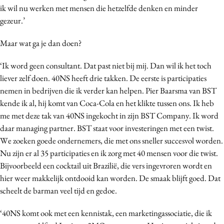
ik wil nu werken met mensen die hetzelfde denken en minder
gezeur.’
Maar wat ga je dan doen?
‘Ik word geen consultant. Dat past niet bij mij. Dan wil ik het toch
liever zelf doen. 40NS heeft drie takken. De eerste is participaties
nemen in bedrijven die ik verder kan helpen. Pier Baarsma van BST
kende ik al, hij komt van Coca-Cola en het klikte tussen ons. Ik heb
me met deze tak van 40NS ingekocht in zijn BST Company. Ik word
daar managing partner. BST staat voor investeringen met een twist.
We zoeken goede ondernemers, die met ons sneller succesvol worden.
Nu zijn er al 35 participaties en ik zorg met 40 mensen voor die twist.
Bijvoorbeeld een cocktail uit Brazilië, die vers ingevroren wordt en
hier weer makkelijk ontdooid kan worden. De smaak blijft goed. Dat
scheelt de barman veel tijd en gedoe.
‘40NS komt ook met een kennistak, een marketingassociatie, die ik