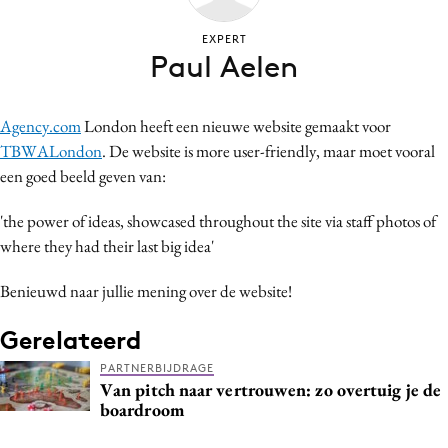
Bureaus
EXPERT
Campagnes
Paul Aelen
Carriere
Contentmarketing
Agency.com
London heeft een nieuwe website gemaakt voor
Craft
TBWALondon
. De website is more user-friendly, maar moet vooral
Customer Experience
een goed beeld geven van:
Data & Insights
'the power of ideas, showcased throughout the site via staff photos of
Design
where they had their last big idea'
Digital transformation
Diversiteit
Benieuwd naar jullie mening over de website!
Effectiviteit
Gerelateerd
Gedragsverandering
PARTNERBIJDRAGE
Influencer marketing
Van pitch naar vertrouwen: zo overtuig je de
boardroom
Interne communicatie
Martech