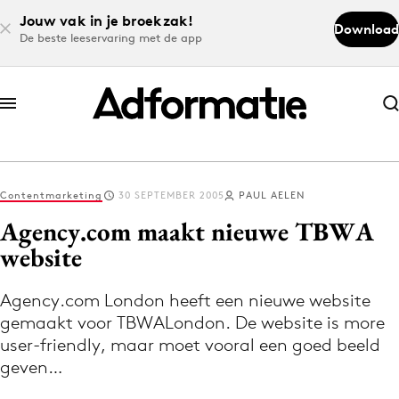
Jouw vak in je broekzak!
Download
De beste leeservaring met de app
Abonneer nu
Abonneer nu
Contentmarketing
30 SEPTEMBER 2005
PAUL AELEN
Log in
Agency.com maakt nieuwe TBWA
website
Download de app
Volg het laatste nieuws via de Adformatie
Agency.com London heeft een nieuwe website
gemaakt voor TBWALondon. De website is more
Nieuws app
user-friendly, maar moet vooral een goed beeld
geven…