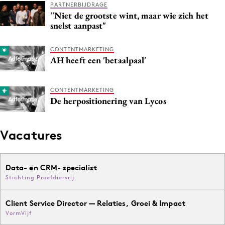
PARTNERBIJDRAGE
Media
''Niet de grootste wint, maar wie zich het
snelst aanpast"
Merkstrategie
PR
CONTENTMARKETING
Programmatic
AH heeft een 'betaalpaal'
Purpose Marketing
Reputatie & crisis
CONTENTMARKETING
De herpositionering van Lycos
Vacatures
Data- en CRM- specialist
Stichting Proefdiervrij
Client Service Director — Relaties, Groei & Impact
VormVijf