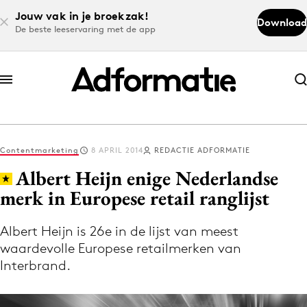
Jouw vak in je broekzak!
Download
De beste leeservaring met de app
Abonneer nu
Abonneer nu
Contentmarketing
8 APRIL 2014
REDACTIE ADFORMATIE
Log in
Albert Heijn enige Nederlandse
merk in Europese retail ranglijst
Download de app
Volg het laatste nieuws via de Adformatie
Albert Heijn is 26e in de lijst van meest
waardevolle Europese retailmerken van
Nieuws app
Interbrand.