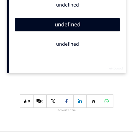
Bureaus
Campagnes
Carriere
Contentmarketing
Craft
Customer Experience
Data & Insights
Design
Digital transformation
Diversiteit
Effectiviteit
0
0
Gedragsverandering
Advertentie
Influencer marketing
Interne communicatie
Martech