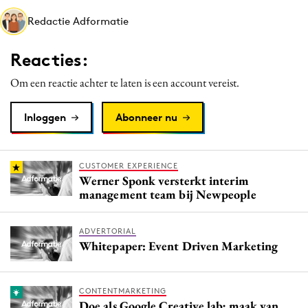
Media
Redactie Adformatie
Merkstrategie
Reacties:
PR
Programmatic
Om een reactie achter te laten is een account vereist.
Purpose Marketing
Inloggen
Abonneer nu
Reputatie & crisis
CUSTOMER EXPERIENCE
Werner Sponk versterkt interim
management team bij Newpeople
ADVERTORIAL
Whitepaper: Event Driven Marketing
CONTENTMARKETING
Doe als Google Creative lab; maak van