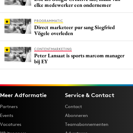
elke medewerker een ondernemer
PROGRAMMATIC
Direct marketeer pur sang Siegfried
Vögele overleden
CONTENTMARKETING
Peter Lansaat is sports marcom manager
bij EY
Meer Adformatie
Service & Contact
Partners
Contact
Events
Abonneren
Vacatures
Teamabonnementen