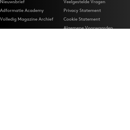
Nieuwsbrief
Veelgestelde Vragen
Adformatie Academy
Privacy Statement
Volledig Magazine Archief
Cookie Statement
Algemene Voorwaarden
Onze app
Maak Adformatie.nl je
Google-favoriet
Privacyinstellingen
Download de
Adformatie Nieuws App