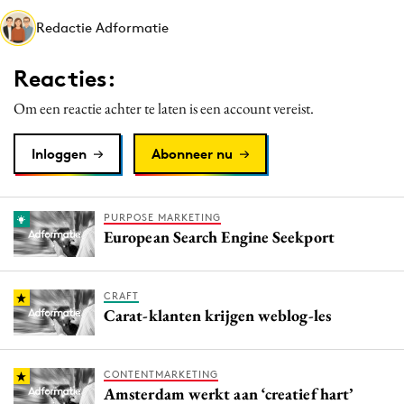
Media
Redactie Adformatie
Merkstrategie
Reacties:
PR
Programmatic
Om een reactie achter te laten is een account vereist.
Purpose Marketing
Inloggen
Abonneer nu
Reputatie & crisis
PURPOSE MARKETING
European Search Engine Seekport
CRAFT
Carat-klanten krijgen weblog-les
CONTENTMARKETING
Amsterdam werkt aan ‘creatief hart’