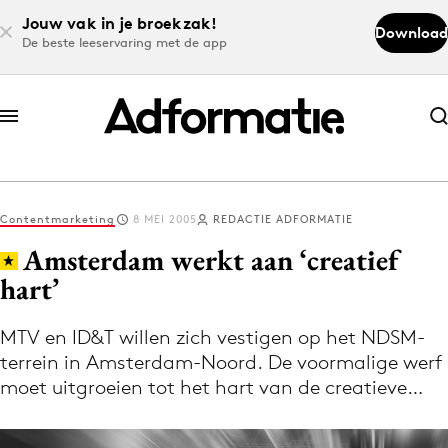
Jouw vak in je broekzak!
Download
De beste leeservaring met de app
Abonneer nu
Abonneer nu
Contentmarketing
8 MEI 2005
REDACTIE ADFORMATIE
Log in
Amsterdam werkt aan ‘creatief
hart’
Download de app
Volg het laatste nieuws via de Adformatie
MTV en ID&T willen zich vestigen op het NDSM-
terrein in Amsterdam-Noord. De voormalige werf
Nieuws app
moet uitgroeien tot het hart van de creatieve…