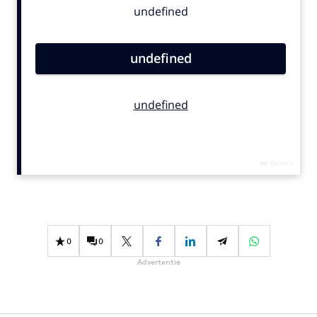
Bureaus
Campagnes
Carriere
Contentmarketing
Craft
Customer Experience
Data & Insights
Design
Digital transformation
Diversiteit
Effectiviteit
0
0
Gedragsverandering
Advertentie
Influencer marketing
Interne communicatie
Martech