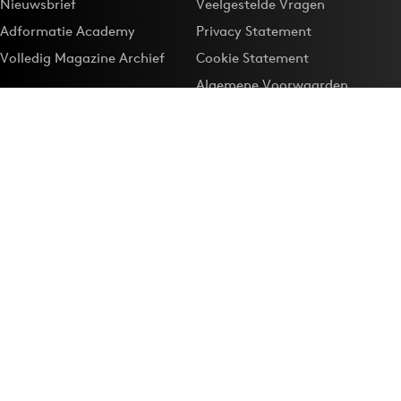
Nieuwsbrief
Veelgestelde Vragen
Adformatie Academy
Privacy Statement
Volledig Magazine Archief
Cookie Statement
Algemene Voorwaarden
Onze app
Maak Adformatie.nl je
Google-favoriet
Privacyinstellingen
Download de
Adformatie Nieuws App