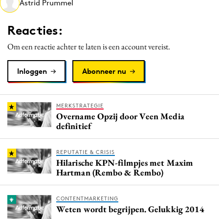
Astrid Prummel
Media
Merkstrategie
Reacties:
PR
Om een reactie achter te laten is een account vereist.
Programmatic
Purpose Marketing
Inloggen
Abonneer nu
Reputatie & crisis
MERKSTRATEGIE
Overname Opzij door Veen Media
definitief
REPUTATIE & CRISIS
Hilarische KPN-filmpjes met Maxim
Hartman (Rembo & Rembo)
CONTENTMARKETING
Weten wordt begrijpen. Gelukkig 2014