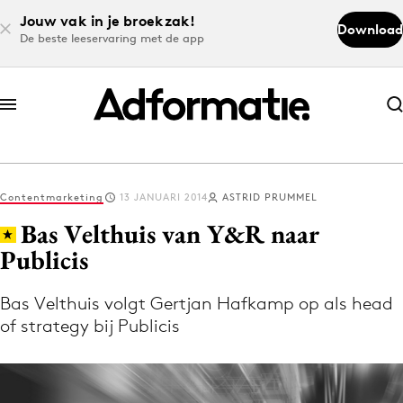
Jouw vak in je broekzak!
Download
De beste leeservaring met de app
Abonneer nu
Abonneer nu
Contentmarketing
13 JANUARI 2014
ASTRID PRUMMEL
Log in
Bas Velthuis van Y&R naar
Publicis
Download de app
Volg het laatste nieuws via de Adformatie
Bas Velthuis volgt Gertjan Hafkamp op als head
of strategy bij Publicis
Nieuws app