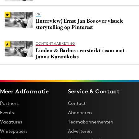
PR
(Interview) Ernst Jan Bos over visuele
storytelling op Pinterest
CONTENTMARKETING
Linden & Barbosa versterkt team met
Janna Karanikolas
Meer Adformatie
Service & Contact
Partners
Contact
Events
Abonneren
Vacatures
Teamabonnementen
Whitepapers
Adverteren