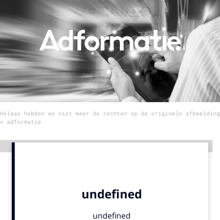
Menu
Home
9 sept: GenAI-training
12 nov: MarketingLive!
Adverteren
Helaas hebben we niet meer de rechten op de originele afbeelding
Events
© adformatie
Opleidingen
Vacatures
Advertentie
Academy
Partners
Topics
Artificial Intelligence