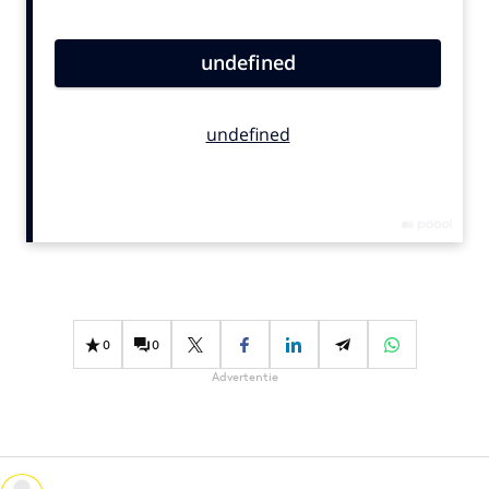
Bureaus
Campagnes
Carriere
Contentmarketing
Craft
Customer Experience
Data & Insights
Design
Digital transformation
Diversiteit
0
0
Effectiviteit
Advertentie
Gedragsverandering
Influencer marketing
Interne communicatie
Martech