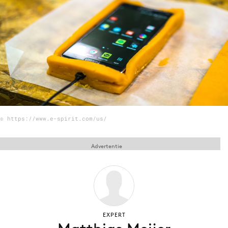
Menu
Home
9 sept: GenAI-training
12 nov: MarketingLive!
Adverteren
© https://www.e-spirit.com/us/
Events
Opleidingen
Advertentie
Vacatures
Academy
Partners
Topics
EXPERT
Artificial Intelligence