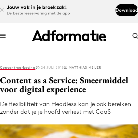
Jouw vak in je broekzak!
Download
De beste leeservaring met de app
Abonneer nu
Abonneer nu
Contentmarketing
24 JULI 2018
MATTHIAS MEIJER
Log in
Content as a Service: Smeermiddel
voor digital experience
Download de app
Volg het laatste nieuws via de Adformatie
De flexibiliteit van Headless kan je ook bereiken
zonder dat je je hoofd verliest met CaaS
Nieuws app