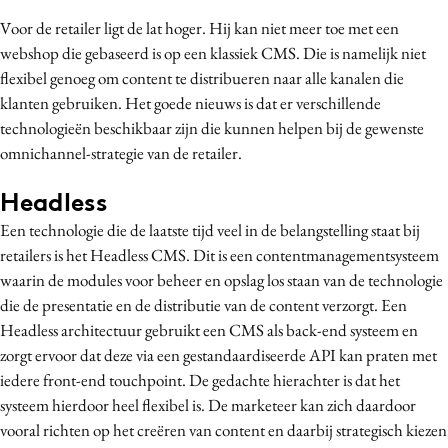
Media
Voor de retailer ligt de lat hoger. Hij kan niet meer toe met een
Merkstrategie
webshop die gebaseerd is op een klassiek CMS. Die is namelijk niet
flexibel genoeg om content te distribueren naar alle kanalen die
PR
klanten gebruiken. Het goede nieuws is dat er verschillende
Programmatic
technologieën beschikbaar zijn die kunnen helpen bij de gewenste
Purpose Marketing
omnichannel-strategie van de retailer.
Reputatie & crisis
Headless
Een technologie die de laatste tijd veel in de belangstelling staat bij
retailers is het Headless CMS. Dit is een contentmanagementsysteem
waarin de modules voor beheer en opslag los staan van de technologie
die de presentatie en de distributie van de content verzorgt. Een
Headless architectuur gebruikt een CMS als back-end systeem en
zorgt ervoor dat deze via een gestandaardiseerde API kan praten met
iedere front-end touchpoint. De gedachte hierachter is dat het
systeem hierdoor heel flexibel is. De marketeer kan zich daardoor
vooral richten op het creëren van content en daarbij strategisch kiezen