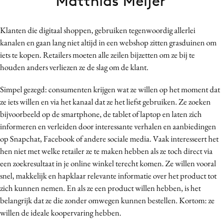
Matthias Meijer
Bureaus
Campagnes
Klanten die digitaal shoppen, gebruiken tegenwoordig allerlei
Carriere
kanalen en gaan lang niet altijd in een webshop zitten grasduinen om
Contentmarketing
iets te kopen. Retailers moeten alle zeilen bijzetten om ze bij te
houden anders verliezen ze de slag om de klant.
Craft
Customer Experience
Simpel gezegd: consumenten krijgen wat ze willen op het moment dat
Data & Insights
ze iets willen en via het kanaal dat ze het liefst gebruiken. Ze zoeken
Design
bijvoorbeeld op de smartphone, de tablet of laptop en laten zich
informeren en verleiden door interessante verhalen en aanbiedingen
Digital transformation
op Snapchat, Facebook of andere sociale media. Vaak interesseert het
Diversiteit
hen niet met welke retailer ze te maken hebben als ze toch direct via
Effectiviteit
een zoekresultaat in je online winkel terecht komen. Ze willen vooral
Gedragsverandering
snel, makkelijk en hapklaar relevante informatie over het product tot
Influencer marketing
zich kunnen nemen. En als ze een product willen hebben, is het
belangrijk dat ze die zonder omwegen kunnen bestellen. Kortom: ze
Interne communicatie
willen de ideale koopervaring hebben.
Martech