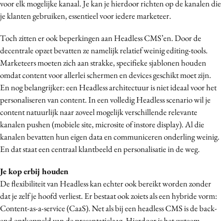
voor elk mogelijke kanaal. Je kan je hierdoor richten op de kanalen die
je klanten gebruiken, essentieel voor iedere marketeer.
Toch zitten er ook beperkingen aan Headless CMS’en. Door de
decentrale opzet bevatten ze namelijk relatief weinig editing-tools.
Marketeers moeten zich aan strakke, specifieke sjablonen houden
omdat content voor allerlei schermen en devices geschikt moet zijn.
En nog belangrijker: een Headless architectuur is niet ideaal voor het
personaliseren van content. In een volledig Headless scenario wil je
content natuurlijk naar zoveel mogelijk verschillende relevante
kanalen pushen (mobiele site, microsite of instore display). Al die
kanalen bevatten hun eigen data en communiceren onderling weinig.
En dat staat een centraal klantbeeld en personalisatie in de weg.
Je kop erbij houden
De flexibiliteit van Headless kan echter ook bereikt worden zonder
dat je zelf je hoofd verliest. Er bestaat ook zoiets als een hybride vorm:
Content-as-a-service (CaaS). Net als bij een headless CMS is de back-
end ontkoppeld van de presentatielaag. Hierdoor is het systeem