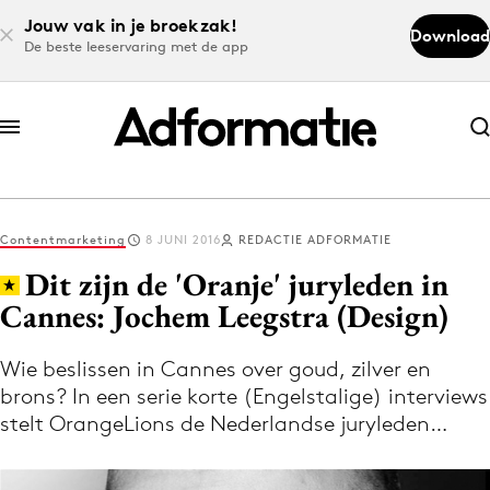
Jouw vak in je broekzak!
Download
De beste leeservaring met de app
Abonneer nu
Abonneer nu
Contentmarketing
8 JUNI 2016
REDACTIE ADFORMATIE
Log in
Dit zijn de 'Oranje' juryleden in
Cannes: Jochem Leegstra (Design)
Download de app
Volg het laatste nieuws via de Adformatie
Wie beslissen in Cannes over goud, zilver en
brons? In een serie korte (Engelstalige) interviews
Nieuws app
stelt OrangeLions de Nederlandse juryleden…