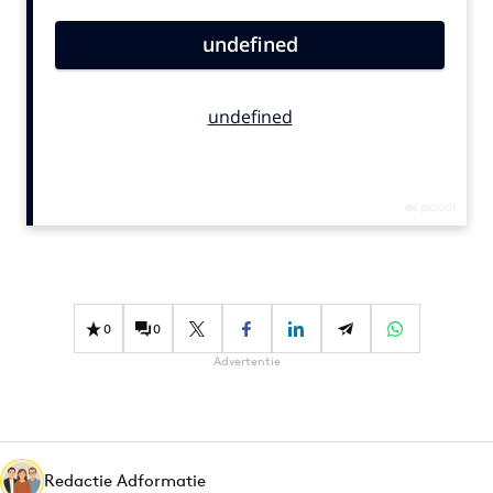
Bureaus
Campagnes
Carriere
Contentmarketing
Craft
Customer Experience
Data & Insights
Design
Digital transformation
Diversiteit
0
0
Effectiviteit
Advertentie
Gedragsverandering
Influencer marketing
Interne communicatie
Redactie Adformatie
Martech