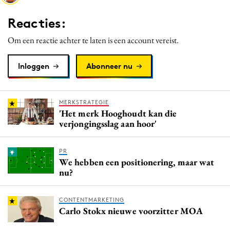
Media
Reacties:
Merkstrategie
Om een reactie achter te laten is een account vereist.
PR
Programmatic
Inloggen
Abonneer nu
Purpose Marketing
Reputatie & crisis
MERKSTRATEGIE
'Het merk Hooghoudt kan die
verjongingsslag aan hoor'
PR
We hebben een positionering, maar wat
nu?
CONTENTMARKETING
Carlo Stokx nieuwe voorzitter MOA