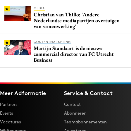
MEDIA
Christian van Thillo: 'Andere
Nederlandse mediapartijen overtuigen
van samenwerking'
CONTENTMARKETING
Martijn Standaart is de nieuwe
commercial director van FC Utrecht
Business
Meer Adformatie
Service & Contact
Partners
Contact
Events
Abonneren
Vacatures
Teamabonnementen
Whitepapers
Adverteren