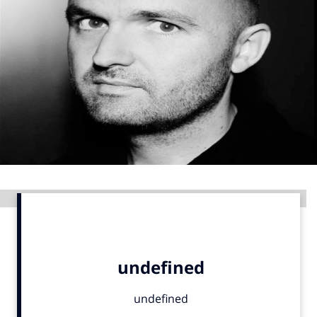
Menu
Home
9 sept: GenAI-training
12 nov: MarketingLive!
Adverteren
Events
Opleidingen
Advertentie
Vacatures
Academy
Partners
Topics
Artificial Intelligence