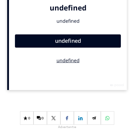
Bureaus
Campagnes
Carriere
Contentmarketing
Craft
Customer Experience
Data & Insights
Design
Digital transformation
Diversiteit
Effectiviteit
Gedragsverandering
Influencer marketing
0
0
Interne communicatie
Advertentie
Martech