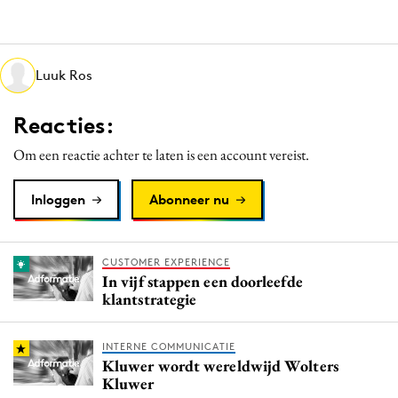
Media
Merkstrategie
PR
Luuk Ros
Programmatic
Reacties:
Purpose Marketing
Reputatie & crisis
Om een reactie achter te laten is een account vereist.
Inloggen
Abonneer nu
CUSTOMER EXPERIENCE
In vijf stappen een doorleefde
klantstrategie
INTERNE COMMUNICATIE
Kluwer wordt wereldwijd Wolters
Kluwer