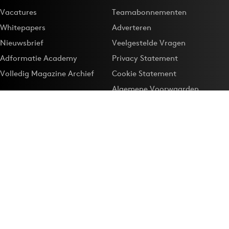
Vacatures
Teamabonnementen
Whitepapers
Adverteren
Nieuwsbrief
Veelgestelde Vragen
Adformatie Academy
Privacy Statement
Volledig Magazine Archief
Cookie Statement
Algemene Voorwaarden
Onze app
Maak Adformatie.nl je
Google-favoriet
Privacyinstellingen
Download de
Adformatie Nieuws App