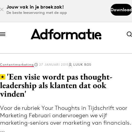
Jouw vak in je broekzak!
Download
De beste leeservaring met de app
Abonneer nu
Abonneer nu
Contentmarketing
27 JANUARI 2015
LUUK ROS
Log in
'Een visie wordt pas thought-
leadership als klanten dat ook
vinden'
Download de app
Volg het laatste nieuws via de Adformatie
Voor de rubriek Your Thoughts in Tijdschrift voor
Nieuws app
Marketing Februari ondervroegen we vijf
marketing-seniors over marketing van financials.
…