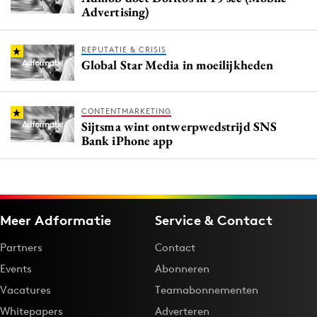
Advertising)
REPUTATIE & CRISIS
Global Star Media in moeilijkheden
CONTENTMARKETING
Sijtsma wint ontwerpwedstrijd SNS
Bank iPhone app
Meer Adformatie
Service & Contact
Partners
Contact
Events
Abonneren
Vacatures
Teamabonnementen
Whitepapers
Adverteren