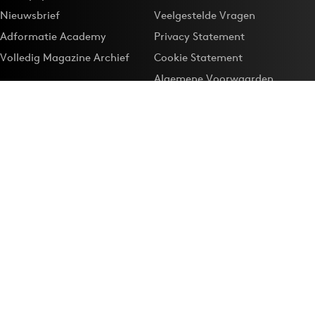
Nieuwsbrief
Veelgestelde Vragen
Adformatie Academy
Privacy Statement
Volledig Magazine Archief
Cookie Statement
Algemene Voorwaarden
Onze app
Maak Adformatie.nl je
Google-favoriet
Privacyinstellingen
Download de
Adformatie Nieuws App