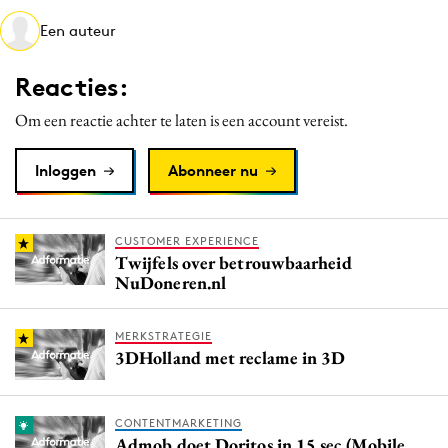
Media
Een auteur
Merkstrategie
Reacties:
PR
Programmatic
Om een reactie achter te laten is een account vereist.
Purpose Marketing
Inloggen
Abonneer nu
Reputatie & crisis
CUSTOMER EXPERIENCE
Twijfels over betrouwbaarheid
NuDoneren.nl
MERKSTRATEGIE
3DHolland met reclame in 3D
CONTENTMARKETING
Admob doet Doritos in 15 sec (Mobile