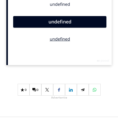
Bureaus
Campagnes
Carriere
Contentmarketing
Craft
Customer Experience
Data & Insights
Design
Digital transformation
Diversiteit
Effectiviteit
0
0
Gedragsverandering
Advertentie
Influencer marketing
Interne communicatie
Martech