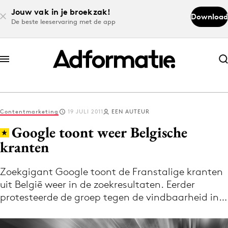
Jouw vak in je broekzak!
Download
De beste leeservaring met de app
Abonneer nu
Abonneer nu
Contentmarketing
19 JULI 2011
EEN AUTEUR
Log in
Google toont weer Belgische
kranten
Download de app
Volg het laatste nieuws via de Adformatie
Zoekgigant Google toont de Franstalige kranten
uit België weer in de zoekresultaten. Eerder
Nieuws app
protesteerde de groep tegen de vindbaarheid in…