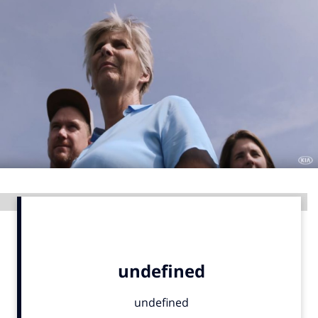
Menu
Home
9 sept: GenAI-training
12 nov: MarketingLive!
Adverteren
Events
Opleidingen
Advertentie
Vacatures
Academy
Partners
Topics
Artificial Intelligence