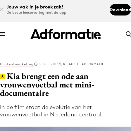
Jouw vak in je broekzak!
Download
De beste leeservaring met de app
Abonneer nu
Abonneer nu
Contentmarketing
3 JULI 2017
REDACTIE ADFORMATIE
Log in
Kia brengt een ode aan
vrouwenvoetbal met mini-
documentaire
Download de app
Volg het laatste nieuws via de Adformatie
In de film staat de evolutie van het
Nieuws app
vrouwenvoetbal in Nederland centraal.