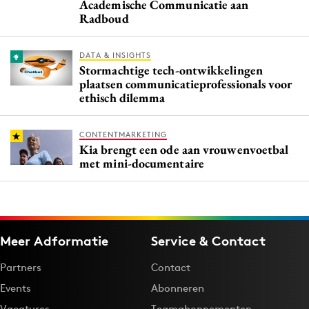
Academische Communicatie aan
Radboud
DATA & INSIGHTS
Stormachtige tech-ontwikkelingen
plaatsen communicatieprofessionals voor
ethisch dilemma
CONTENTMARKETING
Kia brengt een ode aan vrouwenvoetbal
met mini-documentaire
Meer Adformatie
Service & Contact
Partners
Contact
Events
Abonneren
Vacatures
Teamabonnementen