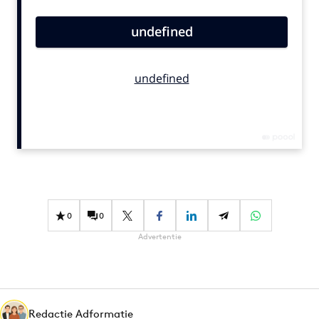
Bureaus
Campagnes
Carriere
Contentmarketing
Craft
Customer Experience
Data & Insights
Design
Digital transformation
Diversiteit
0
0
Effectiviteit
Advertentie
Gedragsverandering
Influencer marketing
Interne communicatie
Martech
Redactie Adformatie