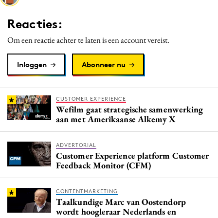
Media
Reacties:
Merkstrategie
Om een reactie achter te laten is een account vereist.
PR
Programmatic
Inloggen
Abonneer nu
Purpose Marketing
Reputatie & crisis
CUSTOMER EXPERIENCE
Wefilm gaat strategische samenwerking
aan met Amerikaanse Alkemy X
ADVERTORIAL
Customer Experience platform Customer
Feedback Monitor (CFM)
CONTENTMARKETING
Taalkundige Marc van Oostendorp
wordt hoogleraar Nederlands en