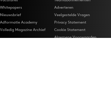
Whitepapers
Adverteren
Nieuwsbrief
Veelgestelde Vragen
Adformatie Academy
Privacy Statement
Volledig Magazine Archief
Cookie Statement
Algemene Voorwaarden
Onze app
Maak Adformatie.nl je
Google-favoriet
Privacyinstellingen
Download de
Adformatie Nieuws App