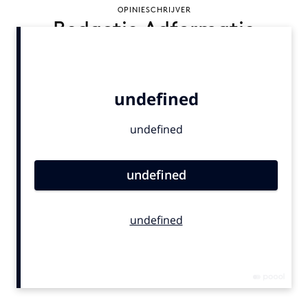
OPINIESCHRIJVER
Bureaus
Redactie Adformatie
Campagnes
Carriere
Contentmarketing
Craft
Customer Experience
Data & Insights
Design
Digital transformation
Diversiteit
Effectiviteit
Gedragsverandering
Influencer marketing
Interne communicatie
Martech