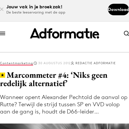
Jouw vak in je broekzak!
Download
De beste leeservaring met de app
Abonneer nu
Abonneer nu
Contentmarketing
30 AUGUSTUS 2012
REDACTIE ADFORMATIE
Log in
Marcommeter #4: ‘Niks geen
redelijk alternatief’
Download de app
Volg het laatste nieuws via de Adformatie
Wanneer opent Alexander Pechtold de aanval op
Rutte? Terwijl de strijd tussen SP en VVD volop
Nieuws app
aan de gang is, houdt de D66-leider…