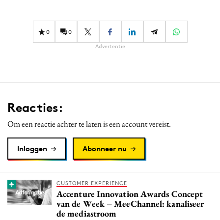
Media
Merkstrategie
0
0
PR
Advertentie
Programmatic
Purpose Marketing
Reputatie & crisis
Reacties:
Om een reactie achter te laten is een account vereist.
Inloggen
Abonneer nu
CUSTOMER EXPERIENCE
Accenture Innovation Awards Concept
van de Week – MeeChannel: kanaliseer
de mediastroom