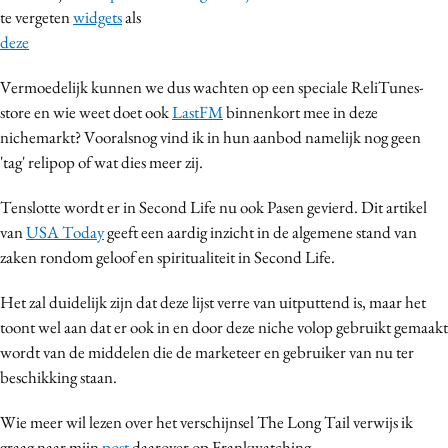
te vergeten
widgets
als
Media
deze
Merkstrategie
PR
Vermoedelijk kunnen we dus wachten op een speciale ReliTunes-
store en wie weet doet ook
LastFM
binnenkort mee in deze
Programmatic
nichemarkt? Vooralsnog vind ik in hun aanbod namelijk nog geen
Purpose Marketing
'tag' relipop of wat dies meer zij.
Reputatie & crisis
Tenslotte wordt er in Second Life nu ook Pasen gevierd. Dit artikel
van
USA Today
geeft een aardig inzicht in de algemene stand van
zaken rondom geloof en spiritualiteit in Second Life.
Het zal duidelijk zijn dat deze lijst verre van uitputtend is, maar het
toont wel aan dat er ook in en door deze niche volop gebruikt gemaakt
wordt van de middelen die de marketeer en gebruiker van nu ter
beschikking staan.
Wie meer wil lezen over het verschijnsel The Long Tail verwijs ik
graag naar mijn
post
daarover op Frankwatching.