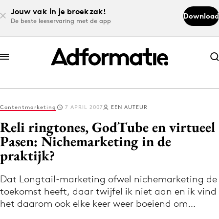
Jouw vak in je broekzak!
Download
De beste leeservaring met de app
Abonneer nu
Abonneer nu
Contentmarketing
7 APRIL 2007
EEN AUTEUR
Log in
Reli ringtones, GodTube en virtueel
Pasen: Nichemarketing in de
praktijk?
Download de app
Volg het laatste nieuws via de Adformatie
Dat Longtail-marketing ofwel nichemarketing de
Nieuws app
toekomst heeft, daar twijfel ik niet aan en ik vind
het daarom ook elke keer weer boeiend om…