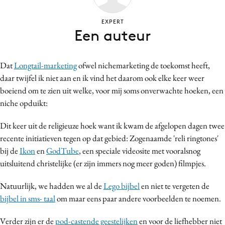
Bureaus
EXPERT
Campagnes
Een auteur
Carriere
Contentmarketing
Dat
Longtail-marketing
ofwel nichemarketing de toekomst heeft,
Craft
daar twijfel ik niet aan en ik vind het daarom ook elke keer weer
Customer Experience
boeiend om te zien uit welke, voor mij soms onverwachte hoeken, een
Data & Insights
niche opduikt:
Design
Dit keer uit de religieuze hoek want ik kwam de afgelopen dagen twee
Digital transformation
recente initiatieven tegen op dat gebied: Zogenaamde 'reli ringtones'
Diversiteit
bij de
Ikon
en
GodTube
, een speciale videosite met vooralsnog
Effectiviteit
uitsluitend christelijke (er zijn immers nog meer goden) filmpjes.
Gedragsverandering
Natuurlijk, we hadden we al de
Lego bijbel
en niet te vergeten de
Influencer marketing
bijbel in sms- taal
om maar eens paar andere voorbeelden te noemen.
Interne communicatie
Verder zijn er de
pod-castende geestelijken
en voor de liefhebber niet
Martech