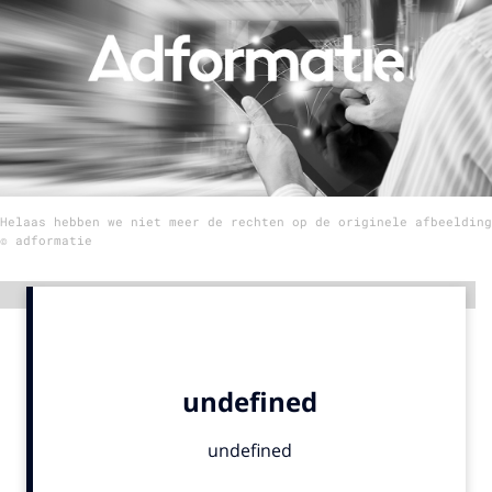
Menu
Home
9 sept: GenAI-training
12 nov: MarketingLive!
Helaas hebben we niet meer de rechten op de originele afbeelding
Adverteren
© adformatie
Events
Opleidingen
Advertentie
Vacatures
Academy
Partners
Topics
Artificial Intelligence