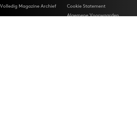
Volledig Magazine Archief
Cookie Statement
Algemene Voorwaarden
Onze app
Maak Adformatie.nl je
Google-favoriet
Privacyinstellingen
Download de
Adformatie Nieuws App