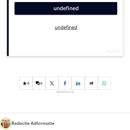
Bureaus
Campagnes
Carriere
Contentmarketing
Craft
Customer Experience
Data & Insights
Design
Digital transformation
0
0
Diversiteit
Advertentie
Effectiviteit
Gedragsverandering
Influencer marketing
Interne communicatie
Redactie Adformatie
Martech