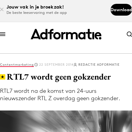
Jouw vak in je broekzak!
Download
De beste leeservaring met de app
Abonneer nu
Abonneer nu
Contentmarketing
22 SEPTEMBER 2014
REDACTIE ADFORMATIE
Log in
RTL7 wordt geen gokzender
RTL7 wordt na de komst van 24-uurs
Download de app
nieuwszender RTL Z overdag geen gokzender.
Volg het laatste nieuws via de Adformatie
Nieuws app