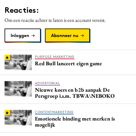
Media
Reacties:
Merkstrategie
Om een reactie achter te laten is een account vereist.
PR
Programmatic
Inloggen
Abonneer nu
Purpose Marketing
Reputatie & crisis
PURPOSE MARKETING
Red Bull lanceert eigen game
ADVERTORIAL
Nieuwe koers en b2b aanpak De
Persgroep i.s.m. TBWA\NEBOKO
CONTENTMARKETING
Emotionele binding met merken is
mogelijk