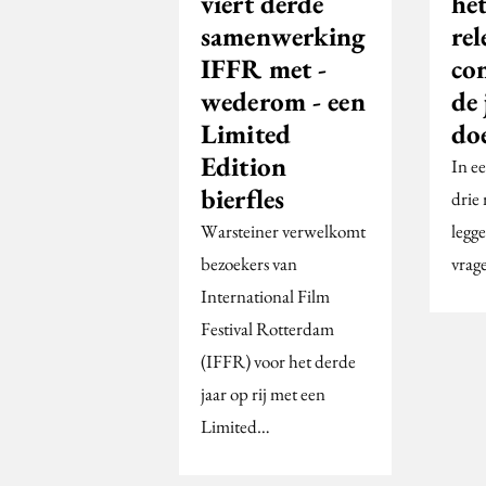
viert derde
het
samenwerking
rel
IFFR met -
co
wederom - een
de 
Limited
do
Edition
In e
bierfles
drie
Warsteiner verwelkomt
legg
bezoekers van
vrage
International Film
Festival Rotterdam
(IFFR) voor het derde
jaar op rij met een
Limited…