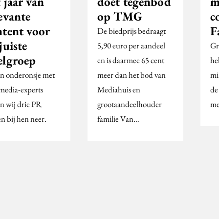
 jaar van
doet tegenbod
m
evante
op TMG
c
ntent voor
F
De biedprijs bedraagt
juiste
5,90 euro per aandeel
Gr
elgroep
en is daarmee 65 cent
he
en onderonsje met
meer dan het bod van
mi
 media-experts
Mediahuis en
de
en wij drie PR
grootaandeelhouder
me
n bij hen neer.
familie Van…