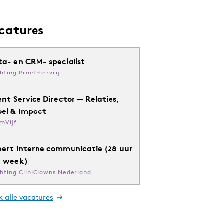
catures
ta- en CRM- specialist
chting Proefdiervrij
ent Service Director — Relaties,
oei & Impact
mVijf
pert interne communicatie (28 uur
r week)
chting CliniClowns Nederland
k alle vacatures