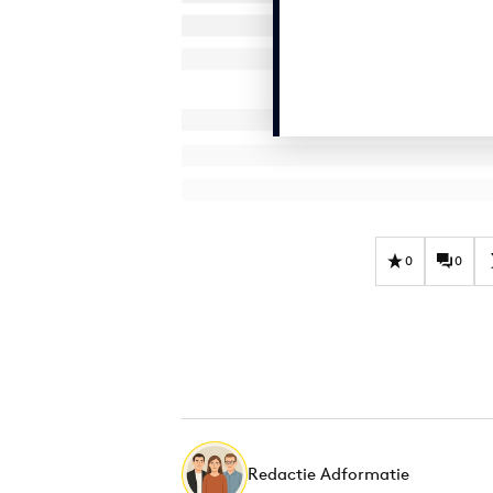
0
0
Redactie Adformatie