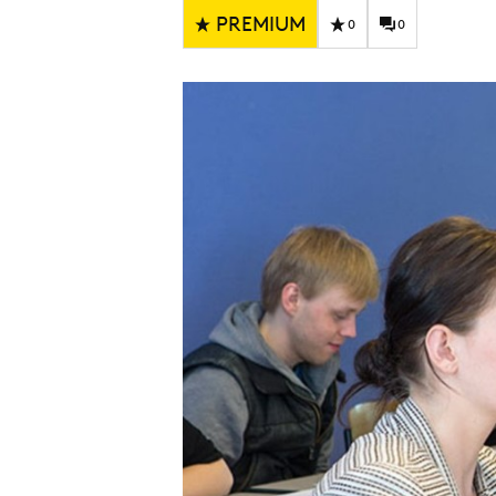
Carriere
Effectiviteit
PREMIUM
0
0
Contentmarketing
Gedragsverand
Craft
Influencer mar
Customer Experience
Interne commu
Data & Insights
Martech