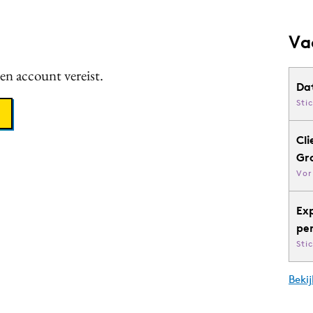
Va
een account vereist.
Da
Sti
Cli
Gr
Vor
Ex
pe
Sti
Bekij