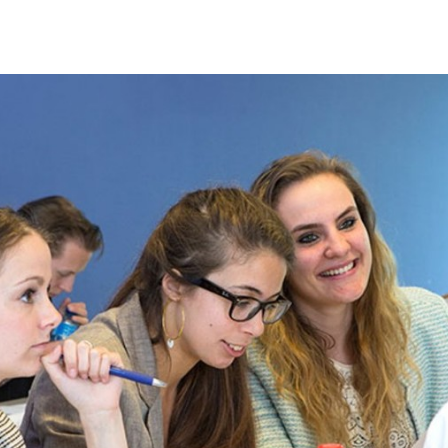
Programmatic
ering
Purpose Marketing
keting
Reputatie & crisis
nicatie