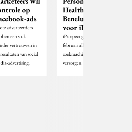
arketeers wil
Personal
ontrole op
Health
acebook-ads
Benelux kiest
voor iProspect
ote adverteerders
bben een stuk
iProspect gaat per 1
nder vertrouwen in
februari alle
 resultaten van social
zoekmachinediensten
dia-advertising.
verzorgen.