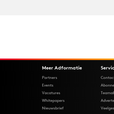
Meer Adformatie
Servi
Partners
Contac
Events
Abonne
Vacatures
Teama
Whitepapers
Advert
Nieuwsbrief
Veelge