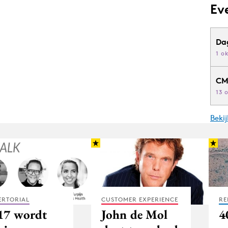
Ev
Da
1 o
CM
13 
Beki
ERTORIAL
CUSTOMER EXPERIENCE
RE
17 wordt
John de Mol
4