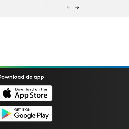
Download de
app