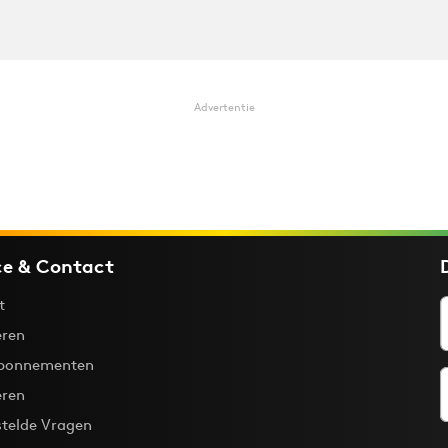
Advertentie
ce & Contact
t
ren
bonnementen
eren
stelde Vragen