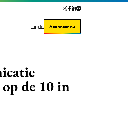
Log in
Log in
Abonneer nu
Abonneer nu
icatie
 op de 10 in