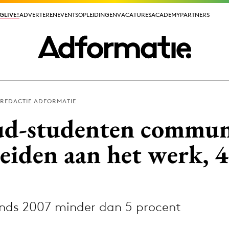
GLIVE!
GLIVE!
ADVERTEREN
ADVERTEREN
EVENTS
EVENTS
OPLEIDINGEN
OPLEIDINGEN
VACATURES
VACATURES
ACADEMY
ACADEMY
PARTNERS
PARTNERS
REDACTIE ADFORMATIE
ieuws app
ud-studenten commun
iden aan het werk, 4
Media
ormation
Merkstrategie
nds 2007 minder dan 5 procent
PR