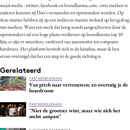
social media - twitter, facebook en brandkarma.com - over merken te
Media
etaleren kunnen zij Doo’s verzamelen en opiniemaker worden. Op
Merkstrategie
deze manier hebben zij op een indirecte manier invloed op het gedrag
PR
van merken. Want een merk dat hoog wordt aangeschreven door de
Programmatic
opiniemakers zal een hoge plaats verdienen op brandkarma top 10
Purpose Marketing
lijst; er zijn er meerdere, variërend van automotive tot computer
hardware. Het platform bevindt zich in de bètafase, maar ik ben
Reputatie & crisis
ervan overtuigd dat het een stap in de goede richting is.
Gerelateerd
PARTNERBIJDRAGE
Van pitch naar vertrouwen: zo overtuig je de
boardroom
PARTNERBIJDRAGE
''Niet de grootste wint, maar wie zich het
snelst aanpast"
CUSTOMER EXPERIENCE