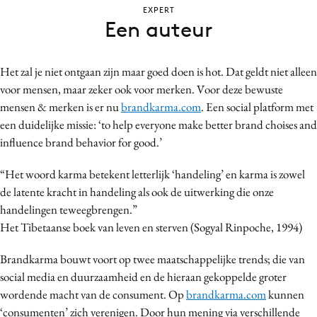
EXPERT
Bureaus
Een auteur
Campagnes
Carriere
Het zal je niet ontgaan zijn maar goed doen is hot. Dat geldt niet alleen
Contentmarketing
voor mensen, maar zeker ook voor merken. Voor deze bewuste
Craft
mensen & merken is er nu
brandkarma.com
. Een social platform met
Customer Experience
een duidelijke missie: ‘to help everyone make better brand choises and
Data & Insights
influence brand behavior for good.’
Design
“Het woord karma betekent letterlijk ‘handeling’ en karma is zowel
Digital transformation
de latente kracht in handeling als ook de uitwerking die onze
Diversiteit
handelingen teweegbrengen.”
Effectiviteit
Het Tibetaanse boek van leven en sterven (Sogyal Rinpoche, 1994)
Gedragsverandering
Brandkarma bouwt voort op twee maatschappelijke trends; die van
Influencer marketing
social media en duurzaamheid en de hieraan gekoppelde groter
Interne communicatie
wordende macht van de consument. Op
brandkarma.com
kunnen
Martech
‘consumenten’ zich verenigen. Door hun mening via verschillende