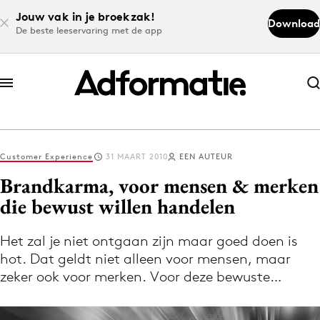
Jouw vak in je broekzak!
Download
De beste leeservaring met de app
Abonneer nu
Abonneer nu
Customer Experience
31 MAART 2010
EEN AUTEUR
Log in
Brandkarma, voor mensen & merken
die bewust willen handelen
Download de app
Volg het laatste nieuws via de Adformatie
Het zal je niet ontgaan zijn maar goed doen is
hot. Dat geldt niet alleen voor mensen, maar
Nieuws app
zeker ook voor merken. Voor deze bewuste…